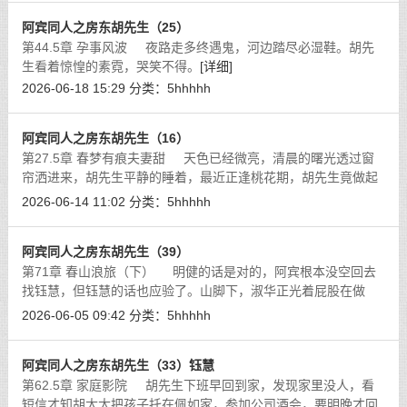
阿宾同人之房东胡先生（25）
第44.5章 孕事风波 夜路走多终遇鬼，河边踏尽必湿鞋。胡先
生看着惊惶的素霓，哭笑不得。
[详细]
2026-06-18 15:29
分类：
5hhhhh
阿宾同人之房东胡先生（16）
第27.5章 春梦有痕夫妻甜 天色已经微亮，清晨的曙光透过窗
帘洒进来，胡先生平静的睡着，最近正逢桃花期，胡先生竟做起
春梦来了。
[详细]
2026-06-14 11:02
分类：
5hhhhh
阿宾同人之房东胡先生（39）
第71章 春山浪旅（下） 明健的话是对的，阿宾根本没空回去
找钰慧，但钰慧的话也应验了。山脚下，淑华正光着屁股在做
爱。光着屁股可不是形容词，光着屁股是说她衣服都还完好，只
2026-06-05 09:42
分类：
5hhhhh
有下身脱得白白的，露
[详细]
阿宾同人之房东胡先生（33）钰慧
第62.5章 家庭影院 胡先生下班早回到家，发现家里没人，看
短信才知胡太太把孩子托在佩如家，参加公司酒会，要明晚才回