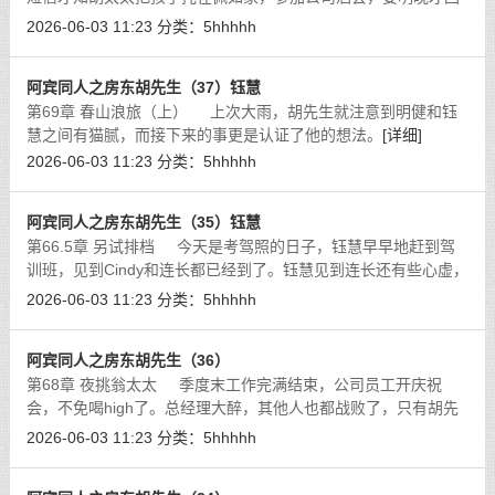
来。一个人闲在家的胡先生倍感无聊，又怀念起钰慧的美穴，鸡
2026-06-03 11:23
分类：
5hhhhh
巴有了抬头的趋势。
[详细]
阿宾同人之房东胡先生（37）钰慧
第69章 春山浪旅（上） 上次大雨，胡先生就注意到明健和钰
慧之间有猫腻，而接下来的事更是认证了他的想法。
[详细]
2026-06-03 11:23
分类：
5hhhhh
阿宾同人之房东胡先生（35）钰慧
第66.5章 另试排档 今天是考驾照的日子，钰慧早早地赶到驾
训班，见到Cindy和连长都已经到了。钰慧见到连长还有些心虚，
想着职业军人果然有战斗力，上周六那晚连长插得钰慧高潮连
2026-06-03 11:23
分类：
5hhhhh
连，干了好几次，直
[详细]
阿宾同人之房东胡先生（36）
第68章 夜挑翁太太 季度末工作完满结束，公司员工开庆祝
会，不免喝high了。总经理大醉，其他人也都战败了，只有胡先
生今天开车，所以没喝酒。其他人打车回家，因为总经理烂醉如
2026-06-03 11:23
分类：
5hhhhh
泥，胡先生只好送他回
[详细]