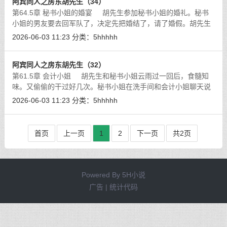
阿宾同人之房东胡先生（34）
第64.5章 秘书小姐的婚宴 胡先生参加秘书小姐的婚礼。秘书
小姐的男友要去回军队了，决定先把婚结了，请了婚假。胡先生
和秘书小姐经常偷情，想到以后秘书小姐就成了人妻了，心里有
2026-06-03 11:23
分类：
5hhhhh
些激动。大家在宴会
[详细]
阿宾同人之房东胡先生（32）
第61.5章 会计小姐 胡先生和秘书小姐云雨过一回后，食髓知
味。又偷偷的干过好几次。秘书小姐在洗手间和会计小姐聊天说
漏了嘴，说起胡先生的天赋过人。会计小姐暗想若是真有本事胡
2026-06-03 11:23
分类：
5hhhhh
太太怎么还偷腥，表
[详细]
首页
上一页
1
2
下一页
共2页
Powered By
5H小说
广告 | 统计代码