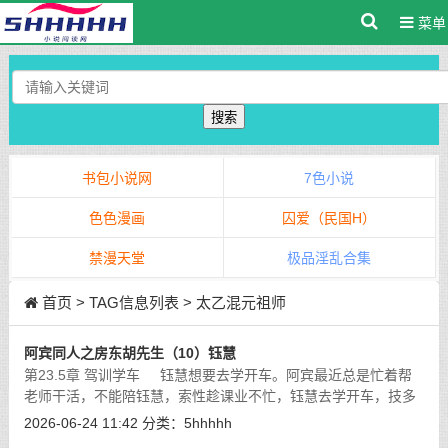
菜单
搜索
书包小说网
7色小说
色色漫画
囚爱（民国H）
禁漫天堂
极品淫乱合集
首页
> TAG信息列表 > 太乙混元祖师
阿宾同人之房东胡先生（10）钰慧
第23.5章 驾训学车 钰慧想要去学开车。阿宾最近总是忙着帮
老师干活，不能陪钰慧，索性趁课业不忙，钰慧去学开车，技多
不压身。只是驾训班不便宜，正好房东胡先生有辆教练车停在车
2026-06-24 11:42
分类：
5hhhhh
库里，一问才知道胡
[详细]