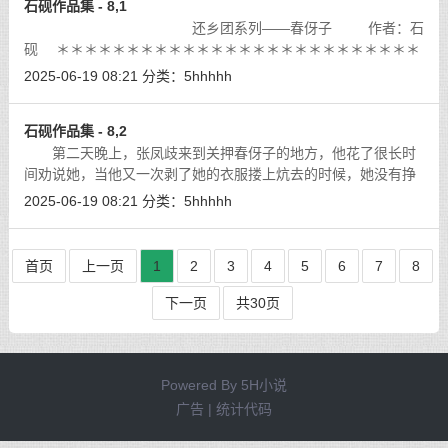
石砚作品集 - 8,1
还乡团系列——春伢子 作者：石
砚 ＊＊＊＊＊＊＊＊＊＊＊＊＊＊＊＊＊＊＊＊＊＊＊＊＊＊
＊＊＊＊＊＊＊＊＊
[详细]
2025-06-19 08:21
分类：
5hhhhh
石砚作品集 - 8,2
第二天晚上，张凤歧来到关押春伢子的地方，他花了很长时
间劝说她，当他又一次剥了她的衣服搂上炕去的时候，她没有挣
扎。
[详细]
2025-06-19 08:21
分类：
5hhhhh
首页
上一页
1
2
3
4
5
6
7
8
下一页
共30页
Powered By
5H小说
广告 | 统计代码