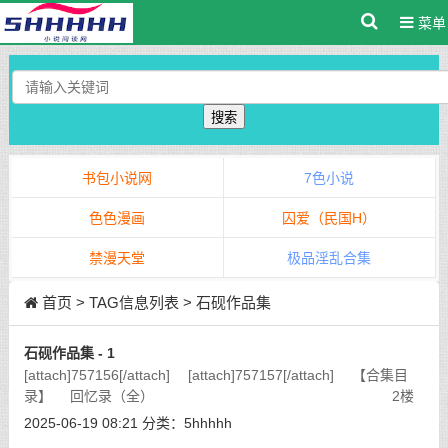
菜单
搜索
书包小说网
7色小说
色色漫画
囚爱（民国H）
禁漫天堂
极品淫乱合集
首页
> TAG信息列表 > 石砚作品集
石砚作品集 - 1
[attach]757156[/attach] [attach]757157[/attach] 【合集目
录】 回忆录（全） 2楼
还乡团系列——说在前面的话（全） 3楼还乡团系
2025-06-19 08:21
分类：
5hhhhh
列——秀姑（全）
[详细]