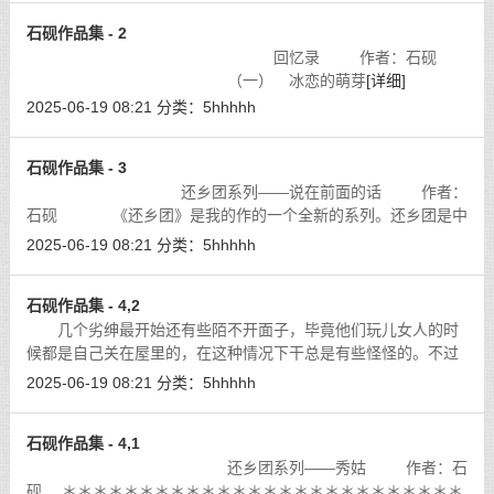
石砚作品集 - 2
回忆录 作者：石砚
（一） 冰恋的萌芽
[详细]
2025-06-19 08:21
分类：
5hhhhh
石砚作品集 - 3
还乡团系列——说在前面的话 作者：
石砚 《还乡团》是我的作的一个全新的系列。还乡团是中
国近代史上持续了很长时间，是中国革命进程中的一个特殊现
2025-06-19 08:21
分类：
5hhhhh
象。
[详细]
石砚作品集 - 4,2
几个劣绅最开始还有些陌不开面子，毕竟他们玩儿女人的时
候都是自己关在屋里的，在这种情况下干总是有些怪怪的。不过
他们都得靠着冯德隆，他是他们的主心骨儿，既然有他打头儿，
2025-06-19 08:21
分类：
5hhhhh
还有什么是他们不敢作的。于是，他
[详细]
石砚作品集 - 4,1
还乡团系列——秀姑 作者：石
砚 ＊＊＊＊＊＊＊＊＊＊＊＊＊＊＊＊＊＊＊＊＊＊＊＊＊＊