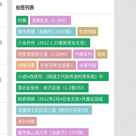
烘
标签列表
约稿
淫男乱女（1~925）
都市奇缘（未删节1-2910章）
性癖短篇
没
少龙外传（2012.1.23更新至全文完）
明星潜规则之皇（1-2080）
约稿系列
随笔
绿帽淫妻
在宝可梦当混邪人
水果学园
小说H改续写-《网游之代练传说时停系统》牛
江
牛娘二改GHS版
靠近女局长：权力征途（1-2卷233）
娇娇师娘（2012年2月4日全文完+外篇化羽成
仙篇240章）
恶魔博士的后宫之路【明日方舟系列】
挥剑诗篇
都市偷心龙爪手（未删节1-1370章）