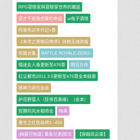
RPG冒險家與冒險家世界的邂逅
这才不是我想要的命运
ai电子酒馆
阿里布达年代记+祭
《末世之黑暗召唤师》扶她无绿改版
短篇合集
BATTLE ROYALE-ZERO-
情迷女人香更新至476章
明日方舟
红尘都市2011.3.5更新至475章全本结束
精神力研究协会
护花野蛮人（狂帝百美缘）（全本）
狡猾的风水相师全
特典
重生之红色纨绔1--450
[梅露可物語│萬象兄弟]短文
【穿越风云录】