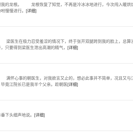
我的龙根。 龙根恢复了知觉，不再是冷冰冰地进行，今次闯入暖烘
吩咐慢慢进行。
[详细]
极力忍受羞涩的情况下，终于张开双腿跨到我的脸上，总算
奋，只要得到梁医生泄出高潮的精气，
[详细]
的朝医生，对我欲言又止的，想必此事并不简单，况且又与
，毕竟江院长已是我半个父亲。趁朝医
[详细]
垂下头细声地说。
[详细]