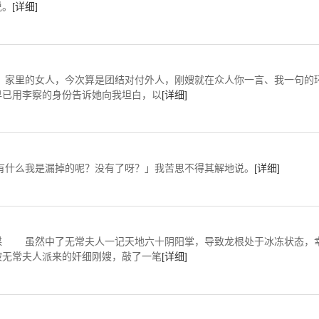
说。
[详细]
今次算是团结对付外人，刚嫂就在众人你一言、我一句的
早已用李察的身份告诉她向我坦白，以
[详细]
么我是漏掉的呢？没有了呀？」我苦思不得其解地说。
[详细]
了无常夫人一记天地六十阴阳掌，导致龙根处于冰冻状态，
被无常夫人派来的奸细刚嫂，敲了一笔
[详细]