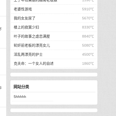
上了年轻美丽的越南老板娘
1590℃
老婆性游戏
5910℃
我的女友尿了
5670℃
楼上的寂寞少妇
8330℃
环
叶子的故事之虐恋满屋
8840℃
轮奸前老板的漂亮女儿
5080℃
淫乱两漂亮的护士
4500℃
克夫命：一个女人的自述
1860℃
网站分类
幸
5hhhhh