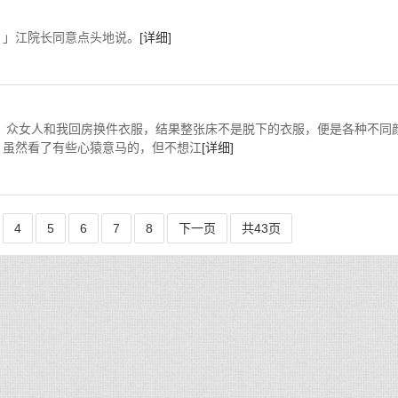
」江院长同意点头地说。
[详细]
房换件衣服，结果整张床不是脱下的衣服，便是各种不同
，虽然看了有些心猿意马的，但不想江
[详细]
4
5
6
7
8
下一页
共43页