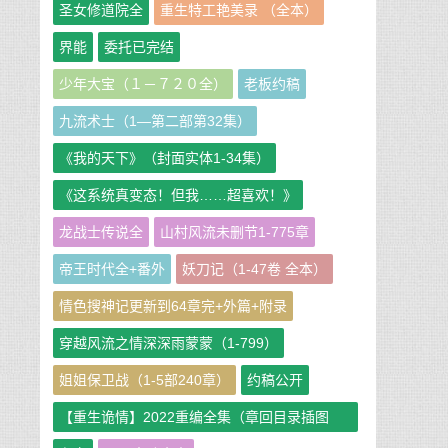
圣女修道院全
重生特工艳美录 （全本）
界能
委托已完结
少年大宝（１－７２０全）
老板约稿
九流术士（1—第二部第32集）
《我的天下》（封面实体1-34集）
《这系统真变态！但我……超喜欢！》
龙战士传说全
山村风流未删节1-775章
帝王时代全+番外
妖刀记（1-47卷 全本）
情色搜神记更新到64章完+外篇+附录
穿越风流之情深深雨蒙蒙（1-799）
姐姐保卫战（1-5部240章）
约稿公开
【重生诡情】2022重编全集（章回目录插图
版）