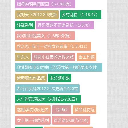
继母的明星闺蜜团（1-1786完）
我的天下2012.3.6更新
乡村乱情（1-18.47）
转载系列
娱乐圈的不正常系统（1-570）
我的姐姐是美女（1-3部+外篇）
丝之恋--我与一对母女的故事（1-3.411）
牛头人
邪恶小仙帝的万界之旅
金主约稿
欣梦娜变身幻想曲（沉浸式第一视角男变女性
转短篇小说集）
紫屋魔恋作品集
未分類小說
龙吟百美缘2012.2.20更新至420章
人生得意须纵欢（未删节1-700章）
魅魔学院的反逆者
《吕雉》
极品桃花运
女主第一视角系列
群芳谱(未删节全本)