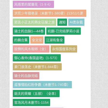
风雨里的罂粟花（1-9.4）
洪荒少年猎艳录（未删节1-380章）{13/11/1更
新}
邪恶小正太的熟女征服之旅
通知
AI类杂篇
骑士的血脉1—44卷
机翻-已完结萝莉小说
约稿合集
全文完
江湖有鱼全
狡猾的风水相师（全）
永恒国度系列全
御心香帅(香国盗艳)（1-573）
豪门浪荡史（未删节1-844章）
骑士的血脉完结
孤雏情陷红粉争霸（未删节1-740章）
姐夫的荣耀（五部）（全本）
官场风月未删节1-1154