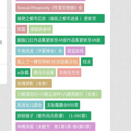
Sexual Rhapsody《性爱狂想曲》全
福艳之都市后宫（福临之都市逍遥 ）更新至
951章
短篇
席歐與雀啼
胭脂口红作品集更新至48部作品集更新至48部
颜
作者：胭脂口红
午夜风流（华夏神龙）全
碧蓝航线
我上了一棵世界树 [IE浏览器汉化]
纹龙
ai杂篇
黑月作品集
女校先生完
龙魂侠影（全本）
六朝清羽记+六朝云龙吟+六朝燕歌行（全本）
风流女儿国全
无耻魔霸全600章
娇娇娘子（都市风月奇谭）（1-580章）
神鹰帝国（未删节 卷1第1章-卷6第2章）