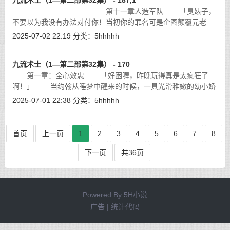
九流术士（1—第二部第32集） - 187,1
第十一章人造军队 「臭婊子，
不要以为我没有办法对付你！当初你的罪名可是企图颠覆元老
会，无论你生或者死，你永远会被中央智脑排在毁灭顺序！我刚
2025-07-02 22:19
分类：
5hhhhh
才已经将你复活的情报上传给中央智脑
[详细]
九流术士（1—第二部第32集） - 170
第一章：全心效忠 「好困喔，昨晚玩得真是太疯狂了
啊！」 当约翰从睡梦中醒来的时候，一具光滑稚嫩的幼小娇
躯就像滑溜的鱼儿一样 游到他的胯下，用柔软小手爱抚着他胯下
2025-07-01 22:38
分类：
5hhhhh
的坚挺，用温暖湿润的小嘴含住他的
[详细]
首页
上一页
1
2
3
4
5
6
7
8
下一页
共36页
Powered By
5H小说
广告 | 统计代码