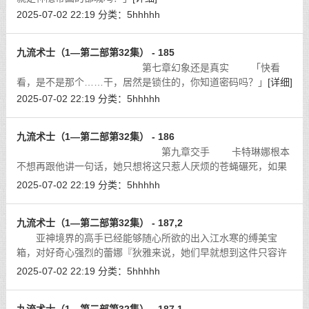
2025-07-02 22:19
分类：
5hhhhh
九流术士（1—第二部第32集） - 185
第七章幻象还是真实 「快看
看，是不是那个……干，居然是锁住的，你知道密码吗？」
[详细]
2025-07-02 22:19
分类：
5hhhhh
九流术士（1—第二部第32集） - 186
第九章交手 卡特琳娜根本
不想再跟他讲一句话，她只想将这只惹人厌烦的苍蝇碾死，如果
这蕴含斗气的一击命中目标，江水寒的头颅会像跌落的西瓜一样
2025-07-02 22:19
分类：
5hhhhh
瞬间爆开！
[详细]
九流术士（1—第二部第32集） - 187,2
亚神境界的高手已经能够随心所欲的出入江水寒的缚美宝
箱，对好奇心强烈的蕾娜『狄雅来说，她们早就想到这件只容许
女性进入的神器里参观了。
[详细]
2025-07-02 22:19
分类：
5hhhhh