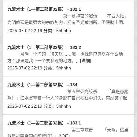
九流术士（1—第二部第32集） - 182,1
第一章神官的邀请 在西大陆，
光明教廷是最强大的宗教势力，拥有圣光裁判所、圣殿骑士团、
晨曦骑士团等强大的护教武装，没有任何贵族势力敢挑衅教廷的
2025-07-02 22:19
分类：
5hhhhh
威严，就算是至高无上的皇帝陛下都
[详细]
九流术士（1—第二部第32集） - 183,2
「最后一个问题，通天塔……哦，也就是巴贝塔在什么地
方？那里是我下一个要参观的地方。」
[详细]
2025-07-02 22:19
分类：
5hhhhh
九流术士（1—第二部第32集） - 184
第五章死光绞杀 「真是愚蠢
啊！」江水寒望着一行人的身影在自己视线中消失，突然笑了起
来：「居然认为这种地方就能关住我吗？」
[详细]
2025-07-02 22:19
分类：
5hhhhh
九流术士（1—第二部第32集） - 183,1
第三章攻击 「天啊，这里
就是神隐帝国的都城吗？」
[详细]