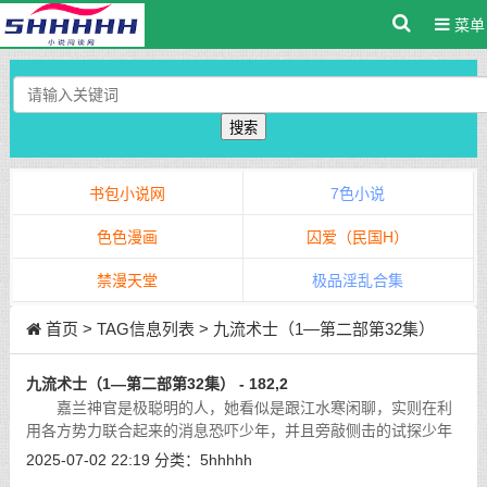
菜单
搜索
书包小说网
7色小说
色色漫画
囚爱（民国H）
禁漫天堂
极品淫乱合集
首页
> TAG信息列表 > 九流术士（1—第二部第32集）
九流术士（1—第二部第32集） - 182,2
嘉兰神官是极聪明的人，她看似是跟江水寒闲聊，实则在利
用各方势力联合起来的消息恐吓少年，并且旁敲侧击的试探少年
的底细，想要江水寒因为贪恋现在的美好生活失去战意与进取之
2025-07-02 22:19
分类：
5hhhhh
心，这样她就有机会劝说少年投靠光
[详细]