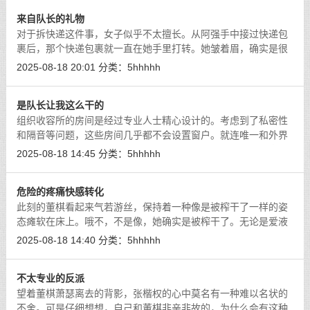
来自队长的礼物
对于拆快递这件事，女子似乎不太擅长。从阿强手中接过快递包
裹后，那个快递包裹就一直在她手里打转。她皱着眉，确实是很
努力想打开，可愣是花了半分钟也没能打开。
[详细]
2025-08-18 20:01
分类：
5hhhhh
是队长让我这么干的
组织收容所的房间是经过专业人士精心设计的。考虑到了私密性
和隔音等问题，这些房间几乎都不会设置窗户。就连唯一和外界
连通的门，也是像冰箱门一样，看起来十分厚实且边缘还有密封
2025-08-18 14:45
分类：
5hhhhh
条的特殊结构。
[详细]
危险的疼痛快感转化
此刻的董棋看起来气若游丝，保持着一种像是被榨干了一样的姿
态瘫软在床上。哦不，不是像，她确实是被榨干了。无论是爱液
还是体力，全部都被榨干了。
[详细]
2025-08-18 14:40
分类：
5hhhhh
不太专业的反派
望着董棋萧瑟离去的背影，张楷权的心中莫名有一种难以名状的
不舍。可是仔细想想，自己和董棋非亲非故的，为什么会有这种