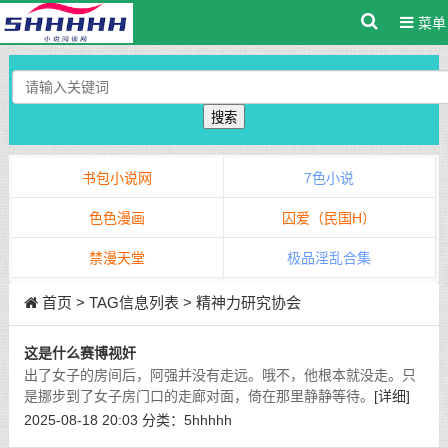
菜单
搜索
书包小说网
7色小说
色色漫画
囚爱（民国H）
禁漫天堂
极品淫乱合集
首页
> TAG信息列表 > 精神力研究协会
这是什么赛博视奸
出了女子的房间后，阿强并没有走远。哦不，他根本就没走。只
是挪步到了女子房门口的走廊对面，倚在那里静静等待。
[详细]
2025-08-18 20:03
分类：
5hhhhh