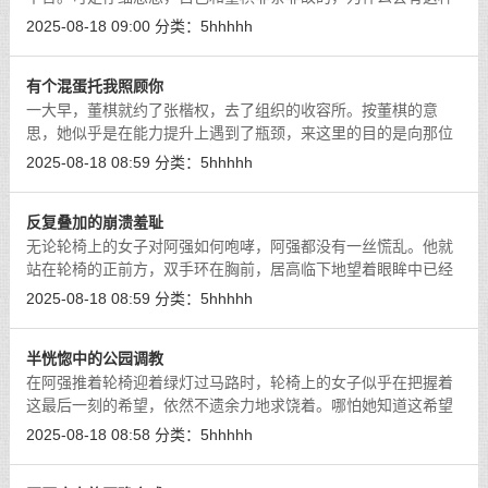
感觉呢？更何况人家有男朋友，自己甚至就连追她的资格都没有
2025-08-18 09:00
分类：
5hhhhh
啊。
[详细]
有个混蛋托我照顾你
一大早，董棋就约了张楷权，去了组织的收容所。按董棋的意
思，她似乎是在能力提升上遇到了瓶颈，来这里的目的是向那位
护士小姐姐寻求帮助。
[详细]
2025-08-18 08:59
分类：
5hhhhh
反复叠加的崩溃羞耻
无论轮椅上的女子对阿强如何咆哮，阿强都没有一丝慌乱。他就
站在轮椅的正前方，双手环在胸前，居高临下地望着眼眸中已经
满是愤怒却又无可奈何的女子。
[详细]
2025-08-18 08:59
分类：
5hhhhh
半恍惚中的公园调教
在阿强推着轮椅迎着绿灯过马路时，轮椅上的女子似乎在把握着
这最后一刻的希望，依然不遗余力地求饶着。哪怕她知道这希望
十分渺茫，可她还是想通过自己的求饶来唤起阿强心中的一丝怜
2025-08-18 08:58
分类：
5hhhhh
悯。
[详细]