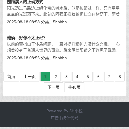
照顾病人的正确方式
阳光透过马路边上绿化带的树木后，似是被筛过一样，只有星星
点点的光斑落下来。此刻的阿强正推着轮椅伫立在树荫下，歪着
头瞟着马路对面的红绿灯，不急不躁地等待着。
[详细]
2025-08-18 08:58
分类：
5hhhhh
他俩…好像不太正经？
以前的董棋由于体质问题，一直对提升精神力没什么兴趣，一心
想着投身于普通人世界的事业。后来阴差阳错之下遇见了戴渔，
并且承蒙了戴渔的指点之后，她才重新对精神力者的世界有了兴
2025-08-18 08:56
分类：
5hhhhh
趣。
[详细]
首页
上一页
1
2
3
4
5
6
7
8
下一页
共48页
Powered By
5H小说
广告 | 统计代码