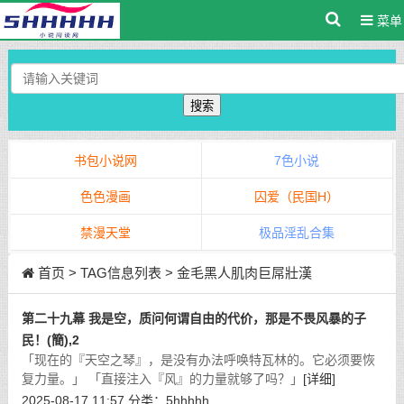
菜单
搜索
书包小说网
7色小说
色色漫画
囚爱（民国H）
禁漫天堂
极品淫乱合集
首页
> TAG信息列表 > 金毛黑人肌肉巨屌壯漢
第二十九幕 我是空，质问何谓自由的代价，那是不畏风暴的子
民！(簡),2
「现在的『天空之琴』，是没有办法呼唤特瓦林的。它必须要恢
复力量。」 「直接注入『风』的力量就够了吗？」
[详细]
2025-08-17 11:57
分类：
5hhhhh