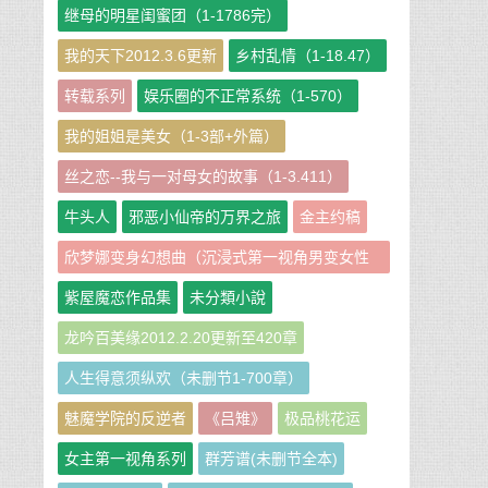
继母的明星闺蜜团（1-1786完）
我的天下2012.3.6更新
乡村乱情（1-18.47）
转载系列
娱乐圈的不正常系统（1-570）
我的姐姐是美女（1-3部+外篇）
丝之恋--我与一对母女的故事（1-3.411）
牛头人
邪恶小仙帝的万界之旅
金主约稿
欣梦娜变身幻想曲（沉浸式第一视角男变女性
转短篇小说集）
紫屋魔恋作品集
未分類小說
龙吟百美缘2012.2.20更新至420章
人生得意须纵欢（未删节1-700章）
魅魔学院的反逆者
《吕雉》
极品桃花运
女主第一视角系列
群芳谱(未删节全本)