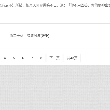
，杨景天却是微笑不已，道：「你不用回答，你的眼神出
十章 醋海风波
[详细]
4
5
6
7
8
下一页
共43页