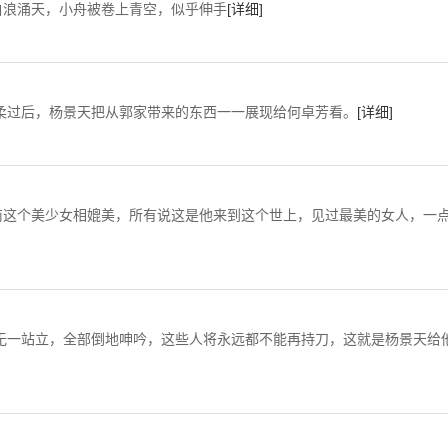
白浪涌天，小舟被卷上青空，似乎伸手
[详细]
把从郭家带来的东西一一展现给何卓芳看。
[详细]
这个美少女相媲美，所有说这是他来到这个世上，见过最美的女人，一
站立，全部倒地呻吟，这些人将永远都不能再持刀，这就是杨景天给