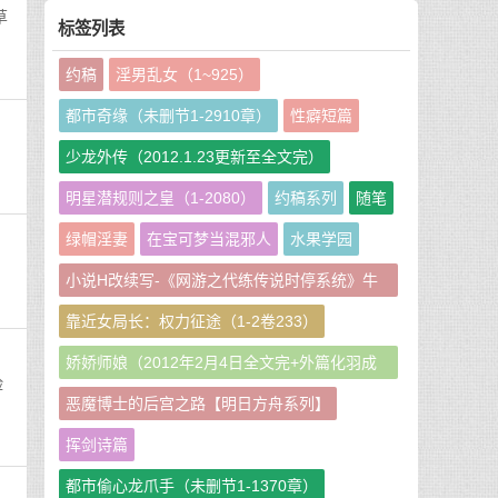
草
标签列表
约稿
淫男乱女（1~925）
都市奇缘（未删节1-2910章）
性癖短篇
少龙外传（2012.1.23更新至全文完）
明星潜规则之皇（1-2080）
约稿系列
随笔
绿帽淫妻
在宝可梦当混邪人
水果学园
小说H改续写-《网游之代练传说时停系统》牛
牛娘二改GHS版
靠近女局长：权力征途（1-2卷233）
娇娇师娘（2012年2月4日全文完+外篇化羽成
脸
仙篇240章）
恶魔博士的后宫之路【明日方舟系列】
挥剑诗篇
都市偷心龙爪手（未删节1-1370章）