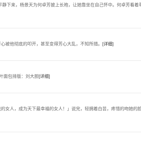
为何卓芳披上长袍，让她靠坐在自己怀中。何卓芳看着
心被他彻底的叩开，甚至变得芳心大乱，不知所措。
[详细]
版：刘大胆
[详细]
的女人，成为天下最幸福的女人！」说完，轻拥着白芸，疼惜的吻她的