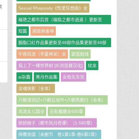
卖
Sexual Rhapsody《性爱狂想曲》全
福艳之都市后宫（福临之都市逍遥 ）更新至
951章
短篇
席歐與雀啼
胭脂口红作品集更新至48部作品集更新至48部
作者：胭脂口红
午夜风流（华夏神龙）全
碧蓝航线
我上了一棵世界树 [IE浏览器汉化]
纹龙
ai杂篇
黑月作品集
女校先生完
龙魂侠影（全本）
六朝清羽记+六朝云龙吟+六朝燕歌行（全本）
风流女儿国全
无耻魔霸全600章
娇娇娘子（都市风月奇谭）（1-580章）
神鹰帝国（未删节 卷1第1章-卷6第2章）