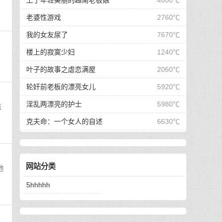
上了年轻美丽的越南老板娘
4600℃
老婆性游戏
2760℃
我的女友尿了
7670℃
楼上的寂寞少妇
1240℃
叶子的故事之虐恋满屋
2060℃
轮奸前老板的漂亮女儿
5920℃
淫乱两漂亮的护士
5980℃
点
克夫命：一个女人的自述
6630℃
网站分类
他
5hhhhh