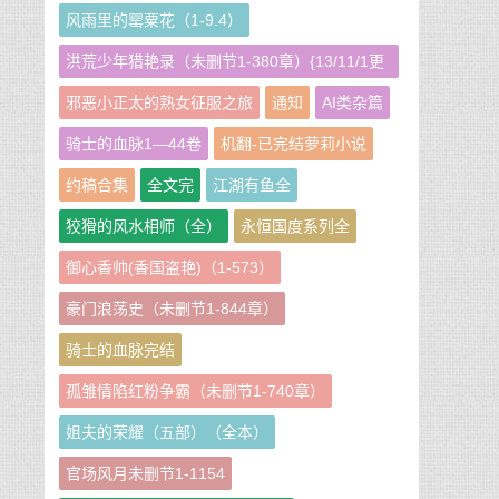
风雨里的罂粟花（1-9.4）
洪荒少年猎艳录（未删节1-380章）{13/11/1更
新}
邪恶小正太的熟女征服之旅
通知
AI类杂篇
骑士的血脉1—44卷
机翻-已完结萝莉小说
约稿合集
全文完
江湖有鱼全
狡猾的风水相师（全）
永恒国度系列全
御心香帅(香国盗艳)（1-573）
豪门浪荡史（未删节1-844章）
骑士的血脉完结
孤雏情陷红粉争霸（未删节1-740章）
姐夫的荣耀（五部）（全本）
官场风月未删节1-1154