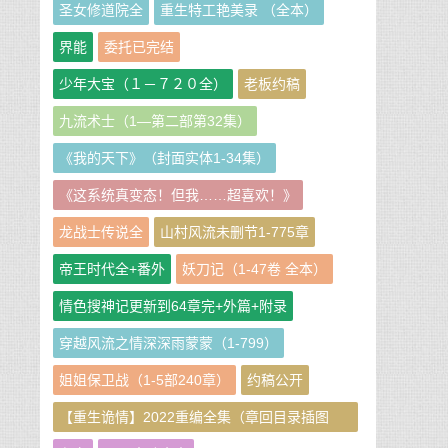
圣女修道院全
重生特工艳美录 （全本）
界能
委托已完结
少年大宝（１－７２０全）
老板约稿
九流术士（1—第二部第32集）
《我的天下》（封面实体1-34集）
《这系统真变态！但我……超喜欢！》
龙战士传说全
山村风流未删节1-775章
帝王时代全+番外
妖刀记（1-47卷 全本）
情色搜神记更新到64章完+外篇+附录
穿越风流之情深深雨蒙蒙（1-799）
姐姐保卫战（1-5部240章）
约稿公开
【重生诡情】2022重编全集（章回目录插图
版）