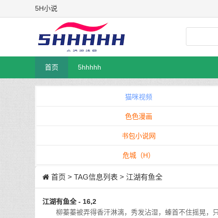
5H小说
首页
5hhhhh
猫咪视频
色色漫画
书包小说网
危城（H）
首页
> TAG信息列表 > 江湖有鱼全
江湖有鱼全 - 16,2
柳蓁蓁被弄得香汗淋漓，秀发沾湿，螓首不住摇晃，只