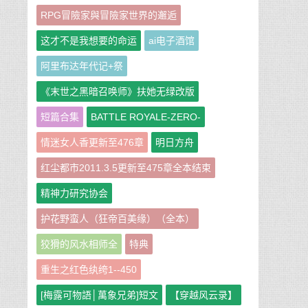
RPG冒險家與冒險家世界的邂逅
这才不是我想要的命运
ai电子酒馆
阿里布达年代记+祭
《末世之黑暗召唤师》扶她无绿改版
短篇合集
BATTLE ROYALE-ZERO-
情迷女人香更新至476章
明日方舟
红尘都市2011.3.5更新至475章全本结束
精神力研究协会
护花野蛮人（狂帝百美缘）（全本）
狡猾的风水相师全
特典
重生之红色纨绔1--450
[梅露可物語│萬象兄弟]短文
【穿越风云录】