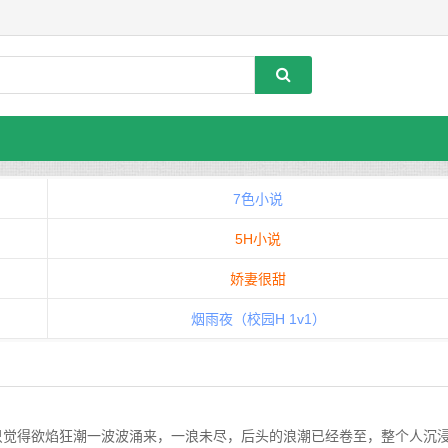
7色小说
5H小说
娇妻很甜
烟雨夜（校园H 1v1）
觉得欲焰狂潮一波波涌来，一浪未尽，后头的浪潮已经卷至，整个人沉