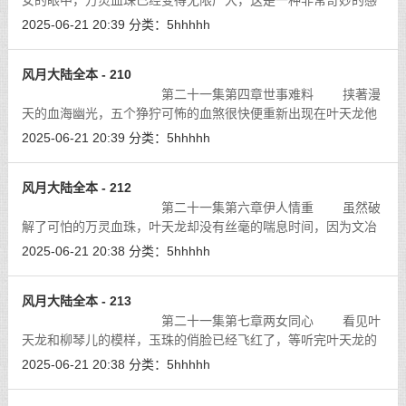
女的眼中，万灵血珠已经变得无限广大，这是一种非常奇妙的感
觉，明明是一颗不过寸半大小的圆柱，但却好像占据了她全部的
2025-06-21 20:39
分类：
5hhhhh
视野。她的心神已经完全被这颗万灵
[详细]
风月大陆全本 - 210
第二十一集第四章世事难料 挟著漫
天的血海幽光，五个狰狞可怖的血煞很快便重新出现在叶天龙他
们的面前。在万灵血珠所产生的血海幻境之中，他们是不死不灭
2025-06-21 20:39
分类：
5hhhhh
的存在，因为他们力量的来源就是万
[详细]
风月大陆全本 - 212
第二十一集第六章伊人情重 虽然破
解了可怕的万灵血珠，叶天龙却没有丝毫的喘息时间，因为文冶
达等人的逃脱使得天龙军团的上下都不得安心，一场大规模的搜
2025-06-21 20:38
分类：
5hhhhh
捕行动在高阳州如火如荼的展开了。
[详细]
风月大陆全本 - 213
第二十一集第七章两女同心 看见叶
天龙和柳琴儿的模样，玉珠的俏脸已经飞红了，等听完叶天龙的
要求，再看到那一套留给她的衣服，她的脸更是一片绯红。
[详细]
2025-06-21 20:38
分类：
5hhhhh