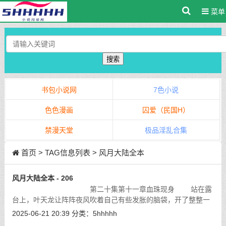
菜单
搜索
书包小说网
7色小说
色色漫画
囚爱（民国H）
禁漫天堂
极品淫乱合集
首页
> TAG信息列表 > 风月大陆全本
风月大陆全本 - 206
第二十集第十一章血珠现身 站在露
台上，叶天龙让阵阵夜风吹着自己有些发胀的脑袋，开了整整一
个下午的会议，他实在是连脑袋也有些发疼了。
[详细]
2025-06-21 20:39
分类：
5hhhhh