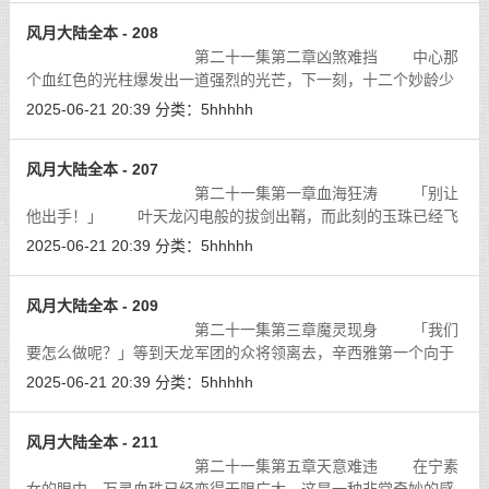
风月大陆全本 - 208
第二十一集第二章凶煞难挡 中心那
个血红色的光柱爆发出一道强烈的光芒，下一刻，十二个妙龄少
女组成的圆环出现在青色枪影的前方，她们的脸上都带著天真无
2025-06-21 20:39
分类：
5hhhhh
邪的笑容，披散著一头的黑发，赤著
[详细]
风月大陆全本 - 207
第二十一集第一章血海狂涛 「别让
他出手！」 叶天龙闪电般的拔剑出鞘，而此刻的玉珠已经飞
身冲出，因为她已经从血手天蝎的眼神中看到一丝非常不妙的预
2025-06-21 20:39
分类：
5hhhhh
兆，知道不能再让血手天蝎说下去
[详细]
风月大陆全本 - 209
第二十一集第三章魔灵现身 「我们
要怎么做呢？」等到天龙军团的众将领离去，辛西雅第一个向于
凤舞发问。
[详细]
2025-06-21 20:39
分类：
5hhhhh
风月大陆全本 - 211
第二十一集第五章天意难违 在宁素