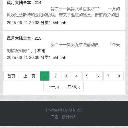
风月大陆全本 - 214
第二十一集第八章百败将军 十月的
风吹过法斯特和云阳的边境，带来了温暖的感觉，街道两旁的田
地里到处是成熟的农作物，金黄色的果实沉甸甸的挂在树上，在
2025-06-21 20:38
分类：
5hhhhh
大陆的东南方，十月是农民最快乐的
[详细]
风月大陆全本 - 215
第二十一集第九章战前动员 「今天
的情况如何？」
[详细]
2025-06-21 20:38
分类：
5hhhhh
首页
上一页
1
2
3
4
5
6
7
8
下一页
共35页
Powered By
5H小说
广告 | 统计代码