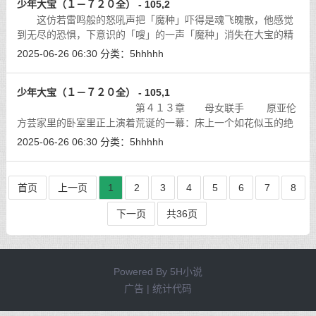
少年大宝（１－７２０全） - 105,2
这仿若雷鸣般的怒吼声把「魔种」吓得是魂飞魄散，他感觉
到无尽的恐惧，下意识的「嗖」的一声「魔种」消失在大宝的精
神世界……
[详细]
2025-06-26 06:30
分类：
5hhhhh
少年大宝（１－７２０全） - 105,1
第４１３章 母女联手 原亚伦
方芸家里的卧室里正上演着荒诞的一幕：床上一个如花似玉的绝
色美少女，正赤裸着玲珑浮凸的胴体坐正在一个大男孩的小腹
2025-06-26 06:30
分类：
5hhhhh
上，女孩坚挺而不失乖巧的一对乳房正
[详细]
首页
上一页
1
2
3
4
5
6
7
8
下一页
共36页
Powered By
5H小说
广告 | 统计代码