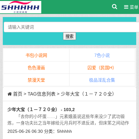
菜单
搜索
书包小说网
7色小说
色色漫画
囚爱（民国H）
禁漫天堂
极品淫乱合集
首页
> TAG信息列表 > 少年大宝（１－７２０全）
少年大宝（１－７２０全） - 103,2
「去你的小坏蛋……」元素娥虽说这些年来没少了武功锻
炼，一身功夫比之当年嫁给元月兵时不退反进，但床笫之间动作
时使用的肌肉，与武功方面大不相同，加上大宝小银龙入体淫威
2025-06-26 06:30
分类：
5hhhhh
惊人，不是丈夫元月兵可以相比的，搞
[详细]