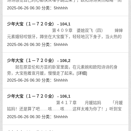
诗诗感觉自己的心都快从嗓子跳出来了，欧阳诗诗突然眼睛一闭
双手猛的往下拉，只觉「啪」的一声一根热呼呼的东西打在自己
2025-06-26 06:30
分类：
5hhhhh
的脸颊上。
[详细]
少年大宝（１－７２０全） - 104,1
第４０９章 婆媳双飞（四） 婶婶
元素娥轻咬银牙，蹲坐在大宝腹下，轻轻地沉下身子，当火热的
幽谷口触及那灼烫的顶端时，身子不由自主地一震，一股泉水源
2025-06-26 06:30
分类：
5hhhhh
源涌出，沁得巨龙上头水光灿烂。
[详细]
少年大宝（１－７２０全） - 106,2
就在原亚伦和方芸的卧室里面，在元素婉和欧阳诗诗的身
旁，大宝抱着宣月媛，慢慢走了起来。
[详细]
2025-06-26 06:30
分类：
5hhhhh
少年大宝（１－７２０全） - 106,1
第４１７章 月媛姑妈 「月媛
姑妈！还是算了吧……咳……咳……这样太难为你了！」听到宝
儿正常的声音，宣月媛忍住羞意怯怯的睁开了眼睛，刚睁开映入
2025-06-26 06:30
分类：
5hhhhh
眼帘的就是侄儿那虽然很大却软绵绵
[详细]