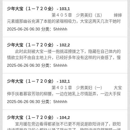
少年大宝（１－７２０全） - 103,1
第４０５章 少男美妇（五） 婶婶
元素娥那幽谷充满了本能的紧啜相吸力，大宝这两天几次干她时
的感觉都是酥透人心，抽送之间都美到了骨子里，当到了极处尽
2025-06-26 06:30
分类：
5hhhhh
兴喷射时的感觉更是愉快，好像所有
[详细]
少年大宝（１－７２０全） - 102,2
此时此刻被大宝一搂一抱挑逗撩拨之下，隐藏在自己体内的
情欲立刻不由自主地上升，已经好多年没有这样的兴奋感了，慢
慢感到身心已经失守，知道今天无论如何都逃脱不了这个小坏蛋
2025-06-26 06:30
分类：
5hhhhh
的魔爪。
[详细]
少年大宝（１－７２０全） - 102,1
第４０１章 少男美妇（一） 大宝
伸手扶着慕容芳琼的柳腰，一边在她乳上尽情舐弄，一边大手探
下直叩玉门关，被游泳池水深深滋润过的肌肤香嫩软滑，尤其幽
2025-06-26 06:30
分类：
5hhhhh
谷处更是湿腻。他虽然才十八岁，却
[详细]
少年大宝（１－７２０全） - 104,2
宣月媛在旁边看得都紧张不已更不用说是欧阳诗诗了，欧阳