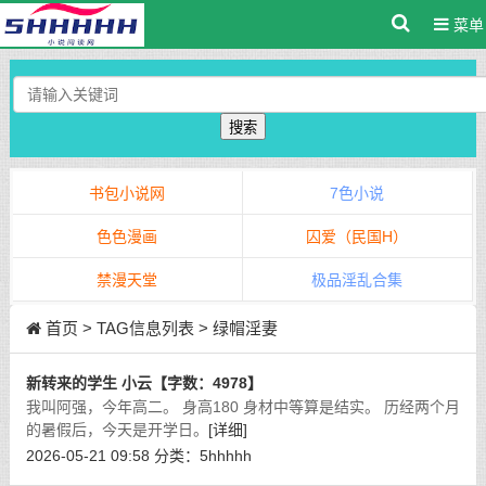
菜单
搜索
书包小说网
7色小说
色色漫画
囚爱（民国H）
禁漫天堂
极品淫乱合集
首页
> TAG信息列表 > 绿帽淫妻
新转来的学生 小云【字数：4978】
我叫阿强，今年高二。 身高180 身材中等算是结实。 历经两个月
的暑假后，今天是开学日。
[详细]
2026-05-21 09:58
分类：
5hhhhh