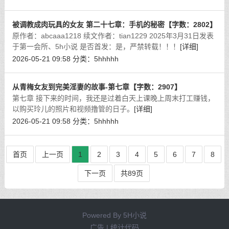
被调教成肉玩具的女友 第二十七章：手机的秘密【字数：2802】
原作者：abcaaa1218 续文作者：tian1229 2025年3月31日发表
于第一会所、5h小说 是否首发：是，严禁转载！！！
[详细]
2026-05-21 09:58
分类：
5hhhhh
从青梅女友到完美淫妻的故事-第七章【字数：2907】
第七章 接下来的时间，我还是过着白天上课晚上周末打工赚钱，
以购买玲儿的照片和视频撸管的日子。
[详细]
2026-05-21 09:58
分类：
5hhhhh
首页
上一页
1
2
3
4
5
6
7
8
下一页
共89页
Powered By
5H小说
广告 | 统计代码