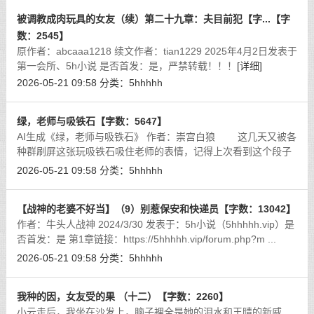
被调教成肉玩具的女友（续）第二十九章：夫目前犯【字...【字
数：2545】
原作者：abcaaa1218 续文作者：tian1229 2025年4月2日发表于
第一会所、5h小说 是否首发：是，严禁转载！！！
[详细]
2026-05-21 09:58
分类：
5hhhhh
绿，老师与吸铁石【字数：5647】
AI生成《绿，老师与吸铁石》 作者：崇宫白狼 这几天又被各
种群刷屏这张玩吸铁石吸住老师的表情，记得上次看到这个段子
还是上次，什么，大清亡了？不过刚好趁着最近都在玩AI，于是
2026-05-21 09:58
分类：
5hhhhh
跑了一篇文出来，但总感觉AI
[详细]
【战神的老婆不好当】（9）别惹保安和快递员【字数：13042】
作者：牛头人战神 2024/3/30 发表于：5h小说（5hhhhh.vip）是
否首发：是 第1章链接：https://5hhhhh.vip/forum.php?m ...
id=42098&extra=第2章链接：https://5hhhhh.vip/forum.php?
2026-05-21 09:58
分类：
5hhhhh
mod=viewthread&tid
[详细]
我种的因，女友受的果 （十二）【字数：2260】
小云走后，我坐在沙发上，脑子裡全是她的泪水和王晴的新威