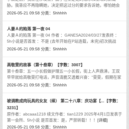
胁。我答应不再隐瞒她，决定把这过分的要求告诉她，哪怕她会
崩溃，至少我们能一起面对。我拨通她电话，低声说：「小云，
2026-05-21 09:58
分类：
5hhhhh
我有事跟你说，能不能见一面？」她沉
[详细]
人妻Ａ的陷落 第一夜 04
人妻Ａ的陷落 第一夜 04 作者 ：GANESA2024/03/27发表终 ：
5h小说是否首发 ：不是 (去年开始在P站连载，未完)初次挑战
NTR、3P的描写，欢迎善意提醒及意见…
[详细]
2026-05-21 09:58
分类：
5hhhhh
高敬雯的故事（第十叁章）【字数：3007】
第十叁章：五一小长假做护理五一小长假，街上人声鼎沸，王双
早早就给高敬雯打电话，声音清脆又透着兴奋：“雯雯，假期在家
多无聊，咱们去逛街吧！带上各自男朋友，反正周磊和陈平也认
2026-05-21 09:58
分类：
5hhhhh
识，让他们一起来热闹热闹！”高
[详细]
被调教成肉玩具的女友（续） 第二十八章：庆功宴【...【字数：
3231】
原作者：abcaaa1218 续文作者：tian1229 2025年4月1日发表于
第一会所、5h小说 是否首发：是，严禁转载！！！
[详细]
2026-05-21 09:58
分类：
5hhhhh