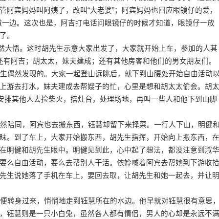
管阿宾妈妈叫阿姨了，改叫“大老婆”；阿宾妈妈也回应眼镜仔的爱，
吉撇一边。这次也是，阿吉打电话问眼镜仔的时候才知道，眼镜仔一放
了。
然大悟。这时胡先生示意大家出发了，大家就开始上车，参加的人其
文还有阿吉；胡太太，妹夫建成；还有其他房客和他们的男女朋友们。
生偶然发现的。大家一起登山远眺后，就下到山腰处开始自由活动
上游去打水，妹夫建成去帮嫂子的忙，心里是想和胡太太偷会。胡
生安排其他人去捡柴火，搭灶台，处理场地，再叫一些人和他下到山脚
然陪同，阿宾也去搬东西，钰慧却留下来择菜。一行人下山，明健
昧。到了车上，大家开始搬东西，胡先生指挥，开始向上搬东西，
在明健和胡先生眼中。明健见到此，心中起了想法，都没注意到淑
要么自由活动，要么去帮别人干活。依姈喊着阿宾去帮她到下游收
先生说她落了手机在车上，要回去取，让胡先生和她一起去，并让
便转身过来，悄悄地走到钰慧所在的水边。他早就对钰慧很有意思
，钰慧则是一只小白兔，虽然各人都有情侣，男人的心却是永远不