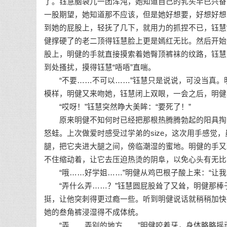
了。钰慧脑袋儿一团浑沌，她知道自己的乳头早已兴奋
一股期望，她知道那不应该，但是她好想要，好想好想
到她的屁股上，轻抚了几下，就用力的抓捏不已，钰慧
健撑硬了的老二顶得钰慧脸上更是嫣红无比。然后开始
股上，明健的手就直接摸索着她臀顶裤袜的纹路，钰慧
到处搔扰，摸得钰慧“唔唔”直喘。
“不要……不可以……”钰慧只是说说，可没当真。
模样，明健又来吻她，钰慧闭上双眼，一会之后，明健
“哎呀！”钰慧突然睁大美眸：“要死了！”
原来明健不知何时已经把那根热腾腾勃起的阳具掏出
怒蛙。上次做爱时感受过学弟的size，这次用手感觉
腿，把它夹进大腿之间，傍临潮湿的蜜地。明健的手又
不住缩动着，让它去压迫热烫的阴阜，以免心头有无比
“哦……好学姐……”明健从鸡巴根子酸上来：“让我
“弄什么弄……？”钰慧圆屁股耸了又耸，明健那棒
挺，让他突刺得更过瘾一些。听到明健说话就稍稍加快
她的叁角裤浸湿得不成体统。
“弄……弄别的地方……”明健咬着牙，身体略略摇