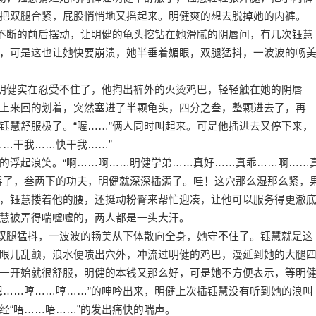
把双腿合紧，屁股悄悄地又摇起来。明健爽的想去脱掉她的内裤。
不断的前后摆动，让明健的龟头挖钻在她滑腻的阴唇间，有几次钰慧
，可是这也让她快要崩溃，她半垂着媚眼，双腿猛抖，一波波的畅
明健实在忍受不住了，他掏出裤外的火烫鸡巴，轻轻触在她的阴唇
上来回的划着，突然塞进了半颗龟头，四分之叁，整颗进去了，再
钰慧舒服极了。“喔……”俩人同时叫起来。可是他插进去又停下来，
……干我……快干我……”
浮起浪笑。“啊……啊……明健学弟……真好……真乖……啊……
得了，叁两下的功夫，明健就深深插满了。哇！这穴那么湿那么紧，
，钰慧搂着他的腰，还挺动粉臀来帮忙迎凑，让他可以服务得更澈
慧被弄得喘嘘嘘的，两人都是一头大汗。
双腿猛抖，一波波的畅美从下体散向全身，她守不住了。钰慧就是这
眼儿乱颤，浪水便喷出穴外，冲流过明健的鸡巴，漫延到她的大腿
一开始就很舒服，明健的本钱又那么好，可是她不方便表示，等明
嗯……哼……哼……”的呻吟出来，明健上次插钰慧没有听到她的浪叫
经“唔……唔……”的发出痛快的喘声。