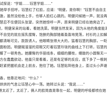
试探说：“学姐……钰慧学姐……”
举手招呼，钰慧红了红脸，应道：“明健，是你啊！”钰慧不由自主
激，虽然没给他上手，也够人脸红心跳的。明健问候她一声，就没
慧忍不住便回头张望，突然她惊呼一声，原来明健已经在她旁边了
眼，明健呆呆的站着，看她洗菜。明健当然发呆，因为从他的角度能
不自觉的就在摇乳摆臀，饱腴的胸部随着盈盈地晃荡，衬衫的上扣
都清晰可见，款款诱人。他眼睛张得大大的，猛看钰慧的胸部，一
面粉团。明健贼溜溜的双眼又盯着钰慧玲珑的曲线上下打转，钰慧
餐了一顿秀色。她腰臀的华丽线条，细细的腰枝，绷鼓的小圆臀无
方在蠢蠢欲动，他虽只是看着，还是有足够的反应，底下多了一根
赶紧把握机会走上前去，抱住了她。钰慧贴到他身上，歪过头小声
，他靠近地问：“什么？”
烘的气息让钰慧心中一荡。她转过头说：“我说……”
得太近了，太近了，俩人的脸简直是靠在一起，明健的呼吸都喷在她