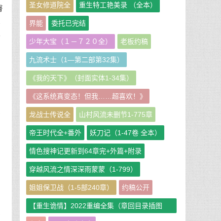
圣女修道院全
重生特工艳美录 （全本）
臀
他
界能
委托已完结
儿
少年大宝（１－７２０全）
老板约稿
九流术士（1—第二部第32集）
不
《我的天下》（封面实体1-34集）
你
《这系统真变态！但我……超喜欢！》
穴
龙战士传说全
山村风流未删节1-775章
帝王时代全+番外
妖刀记（1-47卷 全本）
情色搜神记更新到64章完+外篇+附录
穿越风流之情深深雨蒙蒙（1-799）
姐姐保卫战（1-5部240章）
约稿公开
，
【重生诡情】2022重编全集（章回目录插图
早
版）