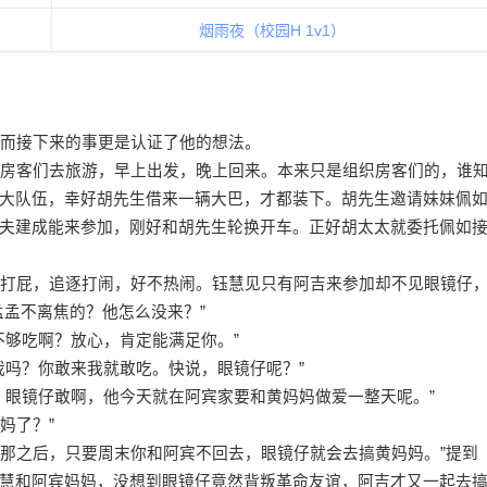
烟雨夜（校园H 1v1）
而接下来的事更是认证了他的想法。
房客们去旅游，早上出发，晚上回来。本来只是组织房客们的，谁
大队伍，幸好胡先生借来一辆大巴，才都装下。胡先生邀请妹妹佩
夫建成能来参加，刚好和胡先生轮换开车。正好胡太太就委托佩如
打屁，追逐打闹，好不热闹。钰慧见只有阿吉来参加却不见眼镜仔
孟孟不离焦的？他怎么没来？”
够吃啊？放心，肯定能满足你。”
吗？你敢来我就敢吃。快说，眼镜仔呢？”
眼镜仔敢啊，他今天就在阿宾家要和黄妈妈做爱一整天呢。”
妈了？”
自那之后，只要周末你和阿宾不回去，眼镜仔就会去搞黄妈妈。”提到
慧和阿宾妈妈，没想到眼镜仔竟然背叛革命友谊，阿吉才又一起去