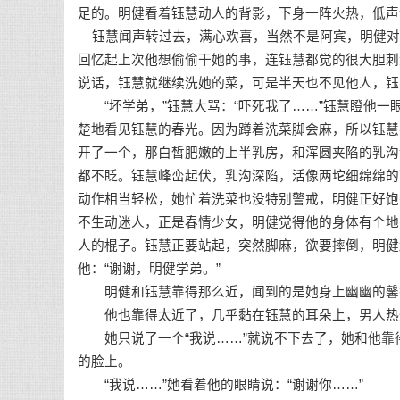
足的。明健看着钰慧动人的背影，下身一阵火热，低声
钰慧闻声转过去，满心欢喜，当然不是阿宾，明健对她
回忆起上次他想偷偷干她的事，连钰慧都觉的很大胆刺
说话，钰慧就继续洗她的菜，可是半天也不见他人，钰
“坏学弟，”钰慧大骂：“吓死我了……”钰慧瞪他一
楚地看见钰慧的春光。因为蹲着洗菜脚会麻，所以钰慧
开了一个，那白皙肥嫩的上半乳房，和浑圆夹陷的乳沟
都不眨。钰慧峰峦起伏，乳沟深陷，活像两坨细绵绵的
动作相当轻松，她忙着洗菜也没特别警戒，明健正好饱
不生动迷人，正是春情少女，明健觉得他的身体有个地
人的棍子。钰慧正要站起，突然脚麻，欲要摔倒，明健
他：“谢谢，明健学弟。”
明健和钰慧靠得那么近，闻到的是她身上幽幽的馨香
他也靠得太近了，几乎黏在钰慧的耳朵上，男人热烘
她只说了一个“我说……”就说不下去了，她和他靠
的脸上。
“我说……”她看着他的眼睛说：“谢谢你……”