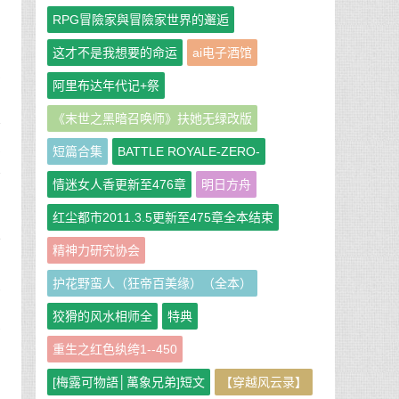
RPG冒險家與冒險家世界的邂逅
这才不是我想要的命运
ai电子酒馆
的
唇
阿里布达年代记+祭
《末世之黑暗召唤师》扶她无绿改版
好
人
短篇合集
BATTLE ROYALE-ZERO-
心
情迷女人香更新至476章
明日方舟
红尘都市2011.3.5更新至475章全本结束
一
精神力研究协会
护花野蛮人（狂帝百美缘）（全本）
进
狡猾的风水相师全
特典
衬
重生之红色纨绔1--450
房
[梅露可物語│萬象兄弟]短文
【穿越风云录】