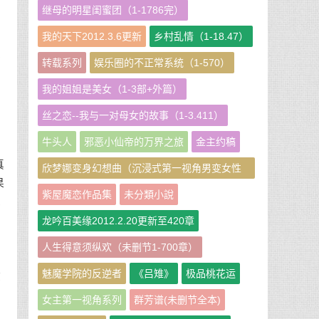
继母的明星闺蜜团（1-1786完）
我的天下2012.3.6更新
乡村乱情（1-18.47）
美
转载系列
娱乐圈的不正常系统（1-570）
我的姐姐是美女（1-3部+外篇）
丝之恋--我与一对母女的故事（1-3.411）
牛头人
邪恶小仙帝的万界之旅
金主约稿
真
欣梦娜变身幻想曲（沉浸式第一视角男变女性
果
转短篇小说集）
紫屋魔恋作品集
未分類小說
底
龙吟百美缘2012.2.20更新至420章
人生得意须纵欢（未删节1-700章）
四
魅魔学院的反逆者
《吕雉》
极品桃花运
健
女主第一视角系列
群芳谱(未删节全本)