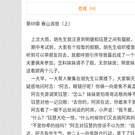
危城（H）
第69章 春山浪旅（上）
上次大雨，胡先生就注意到明健和钰慧之间有猫腻，
期中考试前，大家有个短暂的假期。胡先生组织楼里
听到可以带朋友同去，就都呼朋引伴导致最后成了一个
夫妻俩来参加，怎料妹妹请不了假，无奈缺席；倒是妹
送看顾两个儿子。
一大早，一大帮人聚集在胡先生公寓楼下，大家聊天
疑惑地问阿吉：“阿吉，眼镜仔呢？你俩一向是焦不离
阿吉先是调笑钰慧：“怎么？妹妹是怕哥哥这根肉棒不
钰慧对他一记白眼：“去你的，阿宾在这，你敢来干我
阿吉看了一眼不远处闲谈的阿宾，小声说：“我不敢，
“什么？”钰慧大吃一惊，“什么时候你们又去搞阿宾妈
“不是你牵的线吗？”阿吉对钰慧的惊讶不以为然：“
这，阿吉有些生气。他二人一向是联合行动，拿下了钰