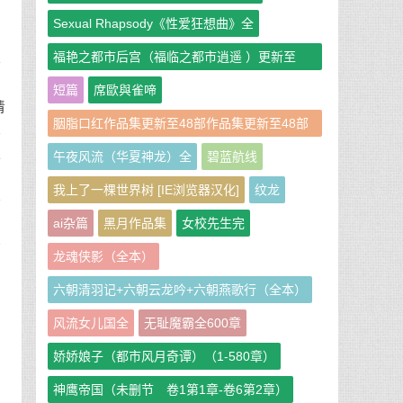
Sexual Rhapsody《性爱狂想曲》全
福艳之都市后宫（福临之都市逍遥 ）更新至
再
951章
。
短篇
席歐與雀啼
清
胭脂口红作品集更新至48部作品集更新至48部
解
作者：胭脂口红
眨
午夜风流（华夏神龙）全
碧蓝航线
的
我上了一棵世界树 [IE浏览器汉化]
纹龙
一
ai杂篇
黑月作品集
女校先生完
刺
谢
龙魂侠影（全本）
六朝清羽记+六朝云龙吟+六朝燕歌行（全本）
风流女儿国全
无耻魔霸全600章
娇娇娘子（都市风月奇谭）（1-580章）
神鹰帝国（未删节 卷1第1章-卷6第2章）