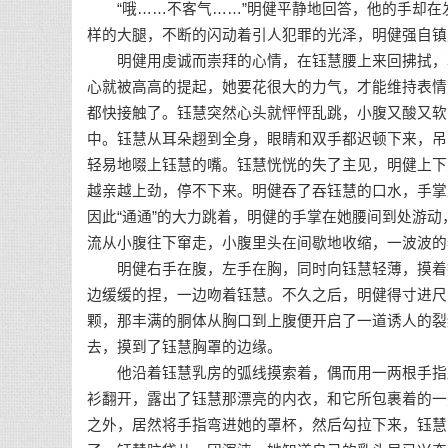
“哦……不客气……”明健平静地回答，他的手却在
样的大腿，不断的闪动着引人犯罪的光泽，明健强自镇
明健用虔诚而崇拜的心情，在钰慧腰上来回拂拭，享
心就被高高的提起，她要花很大的力气，才能维持表情
都快接触了。钰慧突然心头就怦怦乱跳，小腹又酸又软
中。钰慧从耳朵趐到全身，眼睛和双手都迟顿下来，吊
轻易地啜上钰慧的嘴。钰慧恍恍的失了主见，明健上下
越亲越上劲，停不下来。明健吞了吞钰慧的口水，手掌
因此“通通”的大力跳着，明健的手掌在她腰间到处游
流从小腹往下窜走，小腹里头在间歇地收缩，一波波的
明健右手在腹，左手在胸，同时向钰慧轻薄，摸着摸
边缓缓的捏，一边吻着钰慧。不久之后，明健得寸进尺
颗，那丰满的胴体从胸口到上腹便开启了一道诱人的裂
去，摸到了钰慧胸罩的边缘。
他沿着钰慧乳房的弧线摸索着，偶而用一两根手指压
衫翻开，露出了钰慧那漂亮的内衣，和它所包裹着的一
之外，居然将手指弯进她的罩杯，然后勾拉下来，钰慧