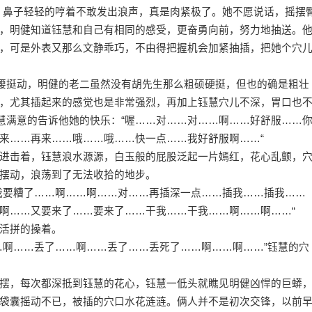
，鼻子轻轻的哼着不敢发出浪声，真是肉紧极了。她不愿说话，摇摆
，明健知道钰慧和自己有相同的感受，更奋勇向前，努力地抽送。
，可是外表又那么文静乖巧，不由得把握机会加紧抽插，把她个穴
腰挺动，明健的老二虽然没有胡先生那么粗硕硬挺，但也的确是粗壮
，尤其插起来的感觉也是非常强烈，再加上钰慧穴儿不深，胃口也
钰慧满意的告诉他她的快乐：“喔……对……对……啊……好舒服……
来……再来……哦……哦……快一点……我好舒服啊……“
击着，钰慧浪水源源，白玉般的屁股泛起一片嫣红，花心乱颤，
摆动，浪荡到了无法收拾的地步。
要糟了……啊……啊……对……再插深一点……插我……插我……
啊……又要来了……要来了……干我……干我……啊……啊……“
活拼的操着。
啊……丢了……啊……丢了……丢死了……啊……啊……”钰慧的穴
，每次都深抵到钰慧的花心，钰慧一低头就瞧见明健凶悍的巨蟒
袋囊摇动不已，被插的穴口水花涟涟。俩人并不是初次交锋，以前