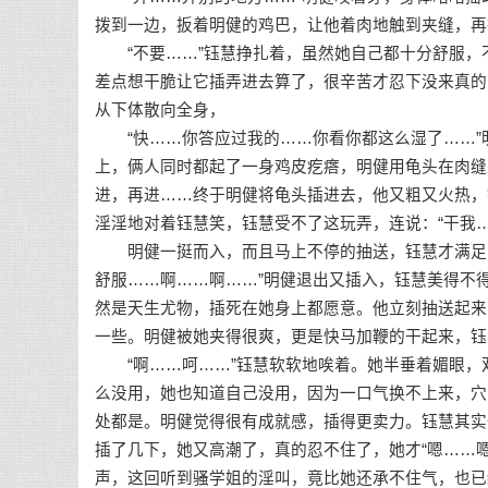
拨到一边，扳着明健的鸡巴，让他着肉地触到夹缝，再
“不要……”钰慧挣扎着，虽然她自己都十分舒服，
差点想干脆让它插弄进去算了，很辛苦才忍下没来真的
从下体散向全身，
“快……你答应过我的……你看你都这么湿了……”
上，俩人同时都起了一身鸡皮疙瘩，明健用龟头在肉缝
进，再进……终于明健将龟头插进去，他又粗又火热，
淫淫地对着钰慧笑，钰慧受不了这玩弄，连说：“干我
明健一挺而入，而且马上不停的抽送，钰慧才满足的
舒服……啊……啊……”明健退出又插入，钰慧美得不
然是天生尤物，插死在她身上都愿意。他立刻抽送起来
一些。明健被她夹得很爽，更是快马加鞭的干起来，钰
“啊……呵……”钰慧软软地唉着。她半垂着媚眼，
么没用，她也知道自己没用，因为一口气换不上来，穴
处都是。明健觉得很有成就感，插得更卖力。钰慧其实
插了几下，她又高潮了，真的忍不住了，她才“嗯……
声，这回听到骚学姐的淫叫，竟比她还承不住气，也已