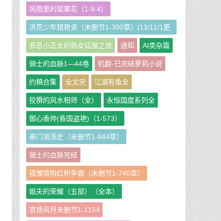
起
风雨里的罂粟花（1-9.4）
滑
洪荒少年猎艳录（未删节1-380章）{13/11/1更
屁
新}
邪恶小正太的熟女征服之旅
通知
AI类杂篇
地
骑士的血脉1—44卷
机翻-已完结萝莉小说
约稿合集
全文完
江湖有鱼全
狡猾的风水相师（全）
永恒国度系列全
小
御心香帅(香国盗艳)（1-573）
豪门浪荡史（未删节1-844章）
禁
骑士的血脉完结
孤雏情陷红粉争霸（未删节1-740章）
姐夫的荣耀（五部）（全本）
官场风月未删节1-1154