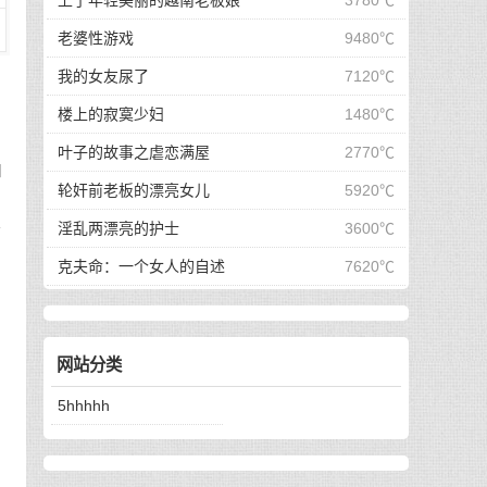
上了年轻美丽的越南老板娘
3780℃
老婆性游戏
9480℃
我的女友尿了
7120℃
楼上的寂寞少妇
1480℃
叶子的故事之虐恋满屋
2770℃
知
轮奸前老板的漂亮女儿
5920℃
如
接
淫乱两漂亮的护士
3600℃
克夫命：一个女人的自述
7620℃
，
网站分类
5hhhhh
搞