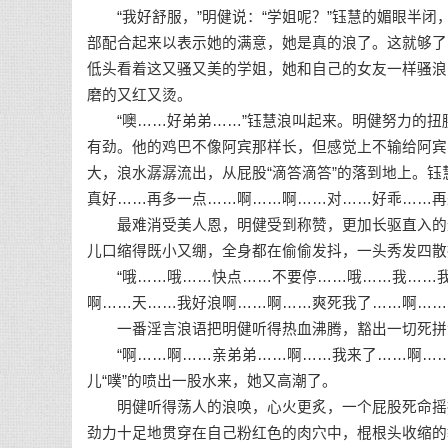
“我好舒服，”明健说：“学姐呢？”钰慧的媚眼半闭
部配合起来以表示她的满意，她是真的浪了。这就够了
低头看着这又骚又美的学姐，她和自己的女友一样骚浪
磨的又红又烫。
“噢……好弟弟……”钰慧浪叫起来。明健努力的扭
有劲。他的鸡巴不像阿宾那样长，但感觉上不输给阿宾
大，浪水潺潺流出，从屁股“滴答滴答”的落到地上。
真好……再多一点……啊……啊……对……好乖……再
最难消受美人恩，明健受到称赞，更加长驱直入的进
儿口缩得既小又绷，全身都在偷偷发抖，一头秀发四散
“哦……哦……快点……不要停……哦……我……我
啊……天……我好浪啊……啊……爽死我了……啊……
一番淫言浪语把明健听得热血沸腾，豁出一切死拼
“啊……啊……亲弟弟……啊……我来了……啊……
儿“噗”的喷出一股水来，她又高潮了。
明健听得荡人的浪唤，心火更炙，一个屁股死命摇摆
劲力十足地贯穿在自己粉红色的肉穴中，棍根头收缩的