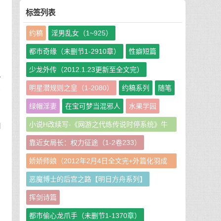
标签列表
约稿
淫男乱女（1~925）
都市奇缘（未删节1-2910章）
性癖短篇
少龙外传（2012.1.23更新至全文完）
以
太
明星潜规则之皇（1-2080）
约稿系列
随笔
绿帽淫妻
在宝可梦当混邪人
水果学园
小说H改续写-《网游之代练传说时停系统》牛
和
在
牛娘二改GHS版
靠近女局长：权力征途（1-2卷233）
华
娇娇师娘（2012年2月4日全文完+外篇化羽成
拾
仙篇240章）
明
恶魔博士的后宫之路【明日方舟系列】
挥剑诗篇
，
都市偷心龙爪手（未删节1-1370章）
满