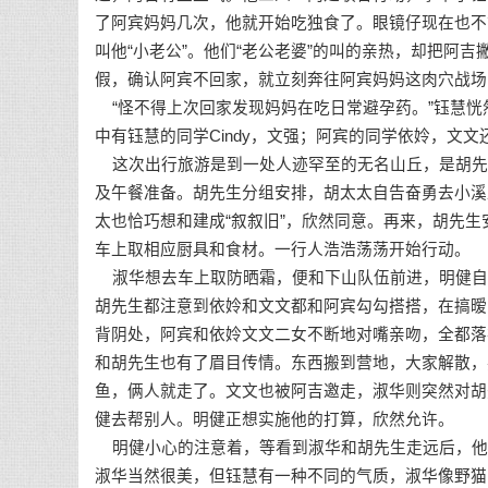
了阿宾妈妈几次，他就开始吃独食了。眼镜仔现在也不
叫他“小老公”。他们“老公老婆”的叫的亲热，却把阿
假，确认阿宾不回家，就立刻奔往阿宾妈妈这肉穴战场
“怪不得上次回家发现妈妈在吃日常避孕药。”钰慧恍
中有钰慧的同学Cindy，文强；阿宾的同学依姈，文
这次出行旅游是到一处人迹罕至的无名山丘，是胡先
及午餐准备。胡先生分组安排，胡太太自告奋勇去小溪
太也恰巧想和建成“叙叙旧”，欣然同意。再来，胡先
车上取相应厨具和食材。一行人浩浩荡荡开始行动。
淑华想去车上取防晒霜，便和下山队伍前进，明健自
胡先生都注意到依姈和文文都和阿宾勾勾搭搭，在搞暧
背阴处，阿宾和依姈文文二女不断地对嘴亲吻，全都落
和胡先生也有了眉目传情。东西搬到营地，大家解散，
鱼，俩人就走了。文文也被阿吉邀走，淑华则突然对胡
健去帮别人。明健正想实施他的打算，欣然允许。
明健小心的注意着，等看到淑华和胡先生走远后，他
淑华当然很美，但钰慧有一种不同的气质，淑华像野猫