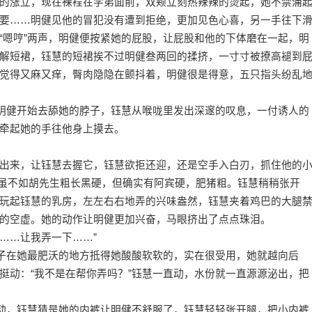
的涨立，现在裸裎在学弟面前，双颊立刻热辣辣的烫起，她不禁涌
要……明健见他的冒犯没有遭到拒绝，更加见色心喜，另一手往下
“嗯哼”两声，明健便按紧她的屁股，让屁股和他的下体磨在一起，明
解短裙，钰慧的短裙挨不过明健叁两回的揉挤，一寸寸被撩高褪到
觉得又麻又痒，臀肉隐隐在颤抖着，明健很是得意，五只指头纷乱
明健开始去舔她的脖子，钰慧从喉咙里发出深邃的叹息，一付诱人的
牵起她的手往他身上摸去。
来，让钰慧去握它，钰慧欲拒还迎，还是空手入白刃，抓住他的
，虽不如胡先生粗长黑硬，但确实有阿宾硬，肥猪粗。钰慧稍稍张开
玩起钰慧的乳房，左左右右地弄的兴味盎然，钰慧夹着鸡巴的大腿
的空虚。她的动作让明健更加兴奋，马眼挤出了点点珠泪。
……让我弄一下……”
子在她最肥沃的地方抵得她酸酸软软的，实在很受用，她就越向后
挺动：“我不是在帮你弄吗？”钰慧一直动，水份就一直源源泌出，把
动，钰慧猜是她的内裤让明健不舒服了，钰慧轻轻张开腿，把小内裤