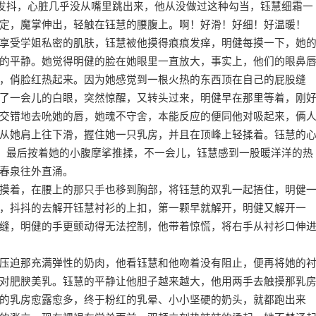
发抖，心脏几乎没从嘴里跳出来，他从没做过这种勾当，钰慧细霜一
定，魔掌伸出，轻触在钰慧的腰腹上。啊！好滑！好细！好温暖！
受学姐私密的肌肤，钰慧被他摸得痕痕发痒，明健每摸一下，她
的平静。她觉得明健的脸在她眼里一直放大，事实上，他们的眼鼻
，俏脸红热起来。因为她感觉到一根火热的东西顶在自己的屁股缝
了一会儿的白眼，突然惊醒，又转头过来，明健早在那里等着，刚
交错地去吮她的唇，她魂不守舍，本能反应的便同他对吸起来，俩
从她肩上往下滑，握住她一只乳房，并且在顶峰上轻揉着。钰慧的
动，最后按着她的小腹摩挲推揉，不一会儿，钰慧感到一股暖洋洋的热
春泉往外直涌。
着，在腰上的那只手也移到胸部，将钰慧的双乳一起捂住，明健
，抖抖的去解开钰慧衬衫的上扣，第一颗早就解开，明健又解开一
缝，明健的手更颤动得无法控制，他带着惊慌，将右手从衬衫口伸
迫那充满弹性的奶肉，他看钰慧和他吻着没有阻止，便再将她的
对肥腴美乳。钰慧的平静让他胆子越来越大，他用两手去触摸那乳
的乳房愈露愈多，终于粉红的乳晕、小小坚硬的奶头，就都跑出来