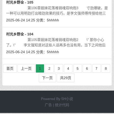
村光乡野全 - 105
第106章姐妹花落难销魂双响炮3 寸劲爆破，是
一种可以用明劲打出暗劲效果的技巧，是李文强师傅传授给他三
大发力之法核心之一，虽然是最基础的，但是你实力越强爆发越
2025-06-24 14:25
分类：
5hhhhh
强，以李文强现在的实力，已经掌握
[详细]
村光乡野全 - 104
第105章姐妹花落难销魂双响炮2 \" 那你小心
了。\" 李文强知道对这些人话再多也没有用，当下之间他后
脚一蹬，前脚一蹭，双腿如抱月开弓，弹身掠起，带动身体如离
2025-06-24 14:25
分类：
5hhhhh
弦的箭。眨眼间便抢出两米多远，离
[详细]
首页
上一页
1
2
3
4
5
6
7
8
下一页
共29页
Powered By
5H小说
广告 | 统计代码