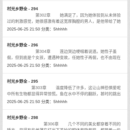
村光乡野全 - 294
第302章 她满足了，因为她体验到从未体验
过的刺激感觉，她很感激有着这宽厚胸膛的男人，是他带给了她
无以价比的刺激快感，自已已经是真正的女人了，她的美眸有了
2025-06-25 21:50
分类：
5hhhhh
丝迷离，自已以后就属于他了吗？她
[详细]
村光乡野全 - 296
第304章 莲边哭边哽咽着说道。她性子虽
倔，但到底是个女孩，遭遇种变故，任她性子再倔，也不由现在
内心脆弱地一面。他还真说对了，李文强乐开了话，这个神秘的
2025-06-25 21:50
分类：
5hhhhh
少女莲，在作为村妇莲花的时候是一种
[详细]
村光乡野全 - 295
第303章 温度降低了许多，这让山神恐惧爱呢
中所有生物都显得异常惊慌。鱼在水中不停的翻跃，甚时的跳出
水面，百果山上的猴子吱吱乱叫，大青山上的各神鸟兽也都好象
2025-06-25 21:50
分类：
5hhhhh
受到惊吓一般，到处乱飞乱窜。
[详细]
村光乡野全 - 298
第306章 几个不同的美女都穿着不同的