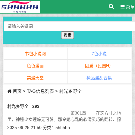
菜单
搜索
书包小说网
7色小说
色色漫画
囚爱（民国H）
禁漫天堂
极品淫乱合集
首页
> TAG信息列表 > 村光乡野全
村光乡野全 - 293
第301章 在这方寸之地
里，神秘少女莲躲无可躲。那令她心乱的软滑灵巧的翻转、撩
拨、，她哪经过这种阵仗，唇齿相接，她的鼻息好急促，她已经
2025-06-25 21:50
分类：
5hhhhh
没办法喘气，情欲的刺激，她已经没有任
[详细]