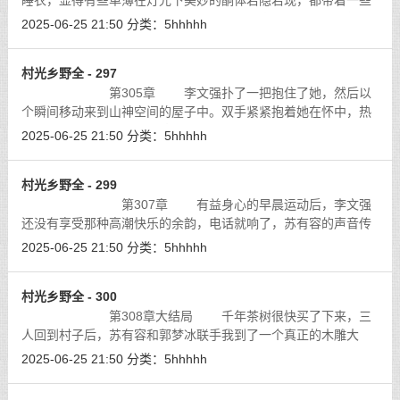
睡衣，显得有些单薄在灯光下美妙的酮体若隐若现，都带着一些
迷糊的倦意，更加女人的魅力，大厅内顿时亮了。李文强觉得自
2025-06-25 21:50
分类：
5hhhhh
已的房间似乎成了皇帝的后宫了，如
[详细]
村光乡野全 - 297
第305章 李文强扑了一把抱住了她，然后以
个瞬间移动来到山神空间的屋子中。双手紧紧抱着她在怀中，热
烈吻着她，吻着她差点儿喘不过气来。
[详细]
2025-06-25 21:50
分类：
5hhhhh
村光乡野全 - 299
第307章 有益身心的早晨运动后，李文强
还没有享受那种高潮快乐的余韵，电话就响了，苏有容的声音传
来道：“懒人，醒了吗？”
[详细]
2025-06-25 21:50
分类：
5hhhhh
村光乡野全 - 300
第308章大结局 千年茶树很快买了下来，三
人回到村子后，苏有容和郭梦冰联手我到了一个真正的木雕大
师，花了半个月的时间雕刻出了一个栩栩如生的山神雕像，这个
2025-06-25 21:50
分类：
5hhhhh
雕像的相貌和李时珍一样，是李文强为
[详细]