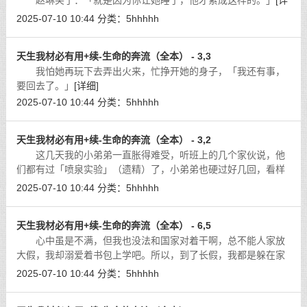
赵琳笑了：「就是因为你让她睡了，他才累成这样的。」
[详
细]
2025-07-10 10:44
分类：
5hhhhh
天生我材必有用+续-生命的奔流（全本） - 3,3
我怕她再玩下去弄出火来，忙挣开她的身子，「我还有事，
要回去了。」
[详细]
2025-07-10 10:44
分类：
5hhhhh
天生我材必有用+续-生命的奔流（全本） - 3,2
这几天我的小弟弟一直胀得难受，听班上的几个家伙说，他
们都有过「喷泉实验」（遗精）了，小弟弟也硬过好几回，看样
子我的「喷泉实验」是不是也要来了。
[详细]
2025-07-10 10:44
分类：
5hhhhh
天生我材必有用+续-生命的奔流（全本） - 6,5
心中虽是不满，但我也没法和国家对着干啊，总不能人家放
大假，我却溺爱着书包上学吧。所以，到了长假，我都是躲在家
里，上上网，或是和姐姐上上街。只不过和柳若兰她们有了「关
2025-07-10 10:44
分类：
5hhhhh
系」之后，陪的人就多了，而且陪的
[详细]