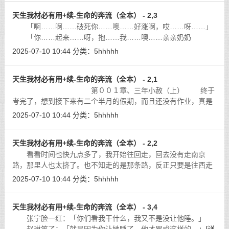
天生我材必有用+续-生命的奔流（全本） - 2,3
「啊……啊……破死你……噢……好涨啊，哎……呀……」
「你……起来……呀，抱……我……噢……亲亲奶奶
啊……」
[详细]
2025-07-10 10:44
分类：
5hhhhh
天生我材必有用+续-生命的奔流（全本） - 2,1
第００１章、三年小赦（上） 终于
考完了，想到接下来有二个半月的假期，而且还没有作业，真是
幸福死了。饱受了初中三年的监禁之苦，现在还真有囚犯赶上天
2025-07-10 10:44
分类：
5hhhhh
下大赦的感觉。不过因为是中考，相
[详细]
天生我材必有用+续-生命的奔流（全本） - 2,2
看看时间也快九点多了，我开始往回走，回去没有走南京
路，那里人也太挤了。也不知走的是那条路，反正只要是往西走
的就行，走累了再打的就是。现在是高峰时间，出租车难打，坐
2025-07-10 10:44
分类：
5hhhhh
公交车又没带地图出来，不知坐哪趟，
[详细]
天生我材必有用+续-生命的奔流（全本） - 3,4
张宁脸一红：「你们看我干什么，我又不是没让他睡。」