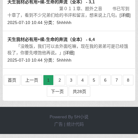
天生我材必有用+续-生命的奔流（全本） - 3,1
第０１１章、题外之音 书已写到
十章了，看到不少兄弟们给的书评和留言，想来说上几句。
[详细]
2025-07-10 10:44
分类：
5hhhhh
天生我材必有用+续-生命的奔流（全本） - 6,4
「没晚饭，我们可以去外面吃嘛，现在我的弟弟可是已经饿
极了，你要先喂饱他再说。」
[详细]
2025-07-10 10:44
分类：
5hhhhh
首页
上一页
1
2
3
4
5
6
7
8
下一页
共28页
Powered By
5H小说
广告 | 统计代码