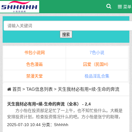
菜单
搜索
书包小说网
7色小说
色色漫画
囚爱（民国H）
禁漫天堂
极品淫乱合集
首页
> TAG信息列表 > 天生我材必有用+续-生命的奔流
（全本）
天生我材必有用+续-生命的奔流（全本） - 2,4
方小怡在投资部足足忙了一上午，也不知忙些什么。大概是
安排投资计划，检查投资情况什么的吧。方小怡是张宁的助理，
平时也协助张宁主管投资这一块。
[详细]
2025-07-10 10:44
分类：
5hhhhh