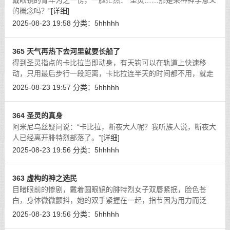
戴眼镜的青年为之一愣，一脸茫然：“圣灵……那是某种神学意义
的概念吗？”
[详细]
2025-08-23 19:58
分类：
5hhhhh
365 天气再热下去河里就要长船了
得到圣灵指点的卡比拉当即动身，有天钩可以在轨道上快速移
动，只用最后步行一段距离，卡比拉连半天的时间都不用，就走
出了德意志大森林。
[详细]
2025-08-23 19:57
分类：
5hhhhh
364 圣灵的真身
阿米尼乌丝疑问说：“卡比拉，断夜大人呢？我听族人说，断夜大
人已经离开腓特烈部落了。”
[详细]
2025-08-23 19:56
分类：
5hhhhh
363 虚构的神之选民
目睹眼前的惨剧，戴着圆眼镜的腓特烈女子双唇紧抿，脸色苍
白，身体微微颤抖，她的双手紧握在一起，指节因为用力而泛
白。
[详细]
2025-08-23 19:56
分类：
5hhhhh