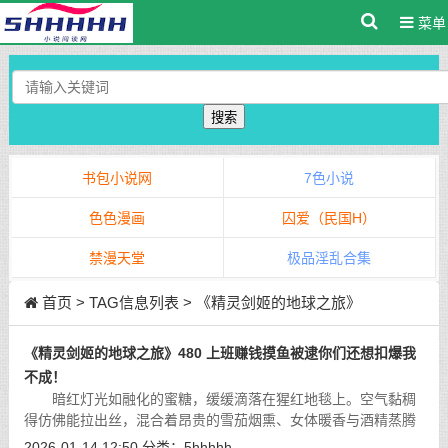
菜单
搜索
书包小说网
7色小说
色色漫画
囚爱（民国H）
禁漫天堂
极品淫乱合集
首页
> TAG信息列表 > 《精灵剑姬的地球之旅》
《精灵剑姬的地球之旅》480 上班赚钱摸鱼被逮你们还想扣爆我
不成！
暗红灯光如融化的蜜糖，缓缓滴落在猩红地毯上。空气黏稠
得仿佛能拉出丝，混合着昂贵的雪茄烟熏、女体暖香与酒精蒸腾
的甜腥。贵宾席深处传来压抑的低笑、玻璃杯轻碰的脆响，以及
2026-01-14 12:50
分类：
5hhhhh