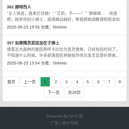
362 腓特烈人
“主人快逃，我来拦住她！” “艾莉，不——！” “桀桀桀……快逃
吧，抛弃你的小骑士，逃得越远越好，等我把她调教得知晓该如
何侍奉高贵的龙族，就轮到你了，我亲爱的卡比拉·派西亚……”
2025-08-23 19:55
分类：
5hhhhh
[详细]
357 如果精灵武技加在子弹上
德意志大森林的居民称呼卡比拉为圣灵使者，已经有段时间了。
不知道什么时候，许多部落居民将她视作传达圣灵旨意的使者，
随着这么称呼的人越来越多，卡比拉也勉为其难地认了这个称
2025-08-23 13:54
分类：
5hhhhh
号。她以圣灵使者之名与穷凶恶极的犹
[详细]
首页
上一页
1
2
3
4
5
6
7
8
下一页
共28页
Powered By
5H小说
广告 | 统计代码