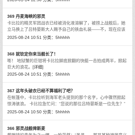
衣物摩擦时窸窣的暧昧声响。丝袜腿
[详细]
369 丹麦海峡的邪灵
卡比拉的精灵军团战衣已经被消化液溶解了，被捞上战舰后，她
立马换上了吕特晏斯大人赐予自己的铁血礼装——不，现在应该
称之为俾斯麦大人了。
[详细]
2025-08-24 10:51
分类：
5hhhhh
368 就钦定你来当舰长了！
嘭！ 地狱蟹的巨钳将卡比拉脚底掀翻的快艇一击拍成两半，掀起
巨大的浪花。
[详细]
2025-08-24 10:51
分类：
5hhhhh
367 这年头破衣已经不算福利了吧？
在帐篷中，卡比拉听到海军老头提到的那个名字，心中骤然掀起
惊涛骇浪。 卡比拉急忙问：“您说的那位吕特晏斯是一位先生？”
[详细]
2025-08-24 10:50
分类：
5hhhhh
366 邪灵战舰俾斯麦