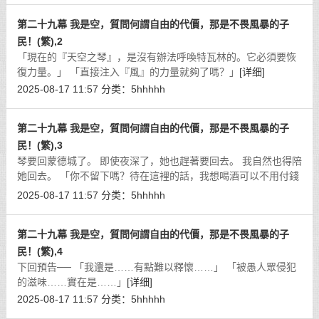
第二十九幕 我是空，質問何謂自由的代價，那是不畏風暴的子
民！(繁),2
「現在的『天空之琴』，是沒有辦法呼喚特瓦林的。它必須要恢
復力量。」 「直接注入『風』的力量就夠了嗎？」
[详细]
2025-08-17 11:57
分类：
5hhhhh
第二十九幕 我是空，質問何謂自由的代價，那是不畏風暴的子
民！(繁),3
琴要回蒙德城了。 即使夜深了，她也趕著要回去。 我自然也得陪
她回去。 「你不留下嗎？待在這裡的話，我想喝酒可以不用付錢
哦！」
[详细]
2025-08-17 11:57
分类：
5hhhhh
第二十九幕 我是空，質問何謂自由的代價，那是不畏風暴的子
民！(繁),4
下回預告── 「我還是……有點難以釋懷……」 「被愚人眾侵犯
的滋味……實在是……」
[详细]
2025-08-17 11:57
分类：
5hhhhh