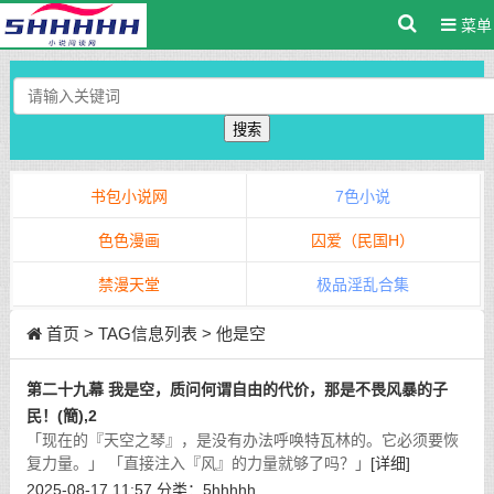
菜单
搜索
书包小说网
7色小说
色色漫画
囚爱（民国H）
禁漫天堂
极品淫乱合集
首页
> TAG信息列表 > 他是空
第二十九幕 我是空，质问何谓自由的代价，那是不畏风暴的子
民！(簡),2
「现在的『天空之琴』，是没有办法呼唤特瓦林的。它必须要恢
复力量。」 「直接注入『风』的力量就够了吗？」
[详细]
2025-08-17 11:57
分类：
5hhhhh