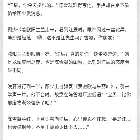
“江辰，你今天挺帅的。” 陈雪凝难得夸他，手指却在桌下偷
偷给顾少发消息。
顾少带着欧阳兰兰走来，看到江辰时，眼神闪过一丝诧异，
随即是轻蔑：“哟，这不是江先生吗？雪凝，你朋友？”
欧阳兰兰却眼前一亮：“江辰？真的是你！快坐我旁边。” 她
是龙润集团总裁，也是陈雪凝的闺蜜，此刻对江辰的态度明
显不同。
晚宴进行到一半，顾少上台弹奏《罗密欧与朱丽叶》，引来
掌声一片。他下台时，故意在陈雪凝耳边低语：“宝贝，比你
那废物老公强多了吧？”
陈雪凝脸红，下意识看向江辰，心里却忍不住想：“要是江辰
也会弹钢琴，不至于被顾少比下去……”