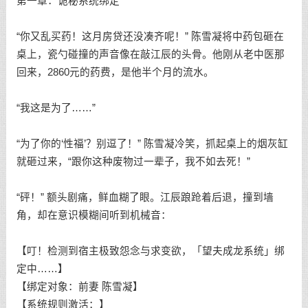
第一章：诡秘系统绑定
“你又乱买药！这月房贷还没凑齐呢！” 陈雪凝将中药包砸在
桌上，瓷勺碰撞的声音像在敲江辰的头骨。他刚从老中医那
回来，2860元的药费，是他半个月的流水。
“我这是为了……”
“为了你的‘性福’？别逗了！” 陈雪凝冷笑，抓起桌上的烟灰缸
就砸过来，“跟你这种废物过一辈子，我不如去死！”
“砰！” 额头剧痛，鲜血糊了眼。江辰踉跄着后退，撞到墙
角，却在意识模糊间听到机械音：
【叮！检测到宿主极致怨念与求变欲，「望夫成龙系统」绑
定中……】
【绑定对象：前妻 陈雪凝】
【系统规则激活：】