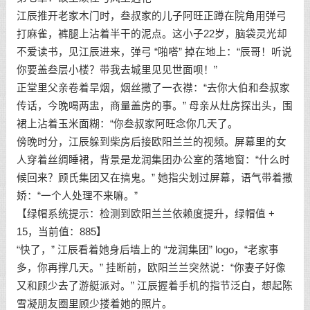
江辰推开老家木门时，叁叔家的儿子阿旺正蹲在院角用弹弓
打麻雀，裤腿上沾着半干的泥点。这小子22岁，脑袋灵光却
不爱读书，见江辰进来，弹弓 “啪嗒” 掉在地上：“辰哥！听说
你要盖叁层小楼？带我去城里见见世面呗！”
正堂里父亲卷着旱烟，烟丝撒了一衣襟：“去你大伯和叁叔家
传话，今晚喝两盅，商量盖房的事。” 母亲从灶房探出头，围
裙上沾着玉米面糊：“你叁叔家阿旺念你几天了。
傍晚时分，江辰躲到柴房后接欧阳兰兰的视频。屏幕里的女
人穿着丝绸睡裙，背景是龙润集团办公室的落地窗：“什么时
候回来？顾氏集团又在搞鬼。” 她指尖划过屏幕，语气带着撒
娇：“一个人处理不来嘛。”
【绿帽系统提示：检测到欧阳兰兰依赖度提升，绿帽值 +
15，当前值：885】
“快了，” 江辰看着她身后墙上的 “龙润集团” logo，“老家事
多，你再撑几天。” 挂断前，欧阳兰兰突然说：“你妻子好像
又和顾少去了游艇派对。” 江辰握着手机的指节泛白，想起陈
雪凝朋友圈里顾少搂着她的照片。