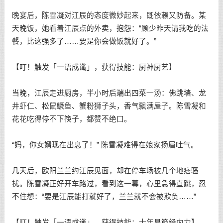
晚宴后，陈雪凝对江辰的态度微妙起来，既依赖又防备。某
天晚饭，她看着江辰点的外卖，抱怨：“顾少昨天请我吃的法
餐，比这强多了……要是你会做饭就好了。”
【叮！触发「一语成谶」，获得技能：厨神厨艺】
当晚，江辰走进厨房，半小时后端出四菜一汤：佛跳墙、龙
井虾仁、松鼠鳜鱼、蟹粉狮子头，香气飘满屋子。陈雪凝和
花花吃得停不下筷子，都赞不绝口。
“妈，你女婿现在出息了！” 陈雪凝难得在娘家扬眉吐气。
几天后，欧阳兰兰约江辰见面，却在停车场被几个地痞骚
扰。陈雪凝正好开车路过，看到这一幕，心里急得直跳，忍
不住想：“要是江辰能打就好了，兰兰就不会被欺负……”
【叮！触发「一语成谶」，获得技能：十年易筋经内力】