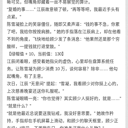
晰可见，但嘴角却藏着一丝不易察觉的算计。
“复婚的事……” 江辰故意顿了顿，“再等等吧，我最近手头有
点紧。”
陈雪凝脸上的笑容僵住，随即又柔声道：“钱的事不急，你累
了吧，我给你按按肩膀。” 她的手指落在江辰肩上，却在他看
不到的角度，飞快地给顾少发了条消息：“他果然还是那个穷
酸样，一提钱就打退堂鼓。”
【绿帽值 + 10，当前值：130】
江辰闭着眼，感受着她指尖的虚伪，心里却在盘算系统任
务。让陈雪凝为顾少消费 10 万，谈何容易？除非…… 他勾
起嘴角，有了主意。
次日，江辰 “无意间” 提起：“雪凝，我看顾少对你挺上心的，
上次慈善晚宴还送你礼服呢。”
陈雪凝眼睛一亮：“你也觉得？其实顾少人挺好的，就是……”
“就是什么？”
“就是他最近总说要送我钻戒，我没好意思要。” 她故作矜
持，手指却在手机屏幕上滑动，和顾少的聊天框里，顾少正