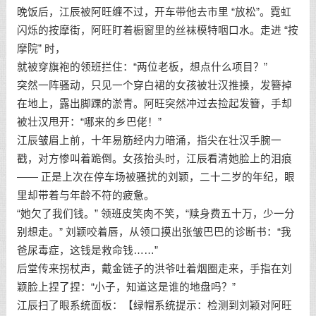
晚饭后，江辰被阿旺缠不过，开车带他去市里 “放松”。霓虹
闪烁的按摩街，阿旺盯着橱窗里的丝袜模特咽口水。走进 “按
摩院” 时，
就被穿旗袍的领班拦住：“两位老板，想点什么项目？”
突然一阵骚动，只见一个穿白裙的女孩被壮汉推搡，发簪掉
在地上，露出脚踝的淤青。阿旺突然冲过去捡起发簪，手却
被壮汉甩开：“哪来的乡巴佬！”
江辰皱眉上前，十年易筋经内力暗涌，指尖在壮汉手腕一
戳，对方惨叫着跪倒。女孩抬头时，江辰看清她脸上的泪痕
—— 正是上次在停车场被骚扰的刘颖，二十二岁的年纪，眼
里却带着与年龄不符的疲惫。
“她欠了我们钱。” 领班皮笑肉不笑，“赎身费五十万，少一分
别想走。” 刘颖咬着唇，从领口摸出张皱巴巴的诊断书：“我
爸尿毒症，这钱是救命钱……”
后堂传来拐杖声，戴金链子的洪爷吐着烟圈走来，手指在刘
颖脸上捏了捏：“小子，知道这是谁的地盘吗？”
江辰扫了眼系统面板：【绿帽系统提示：检测到刘颖对阿旺