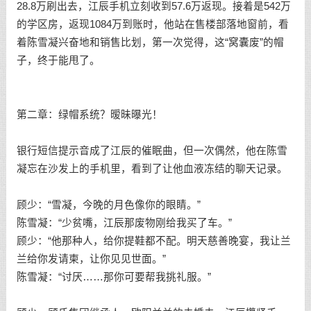
28.8万刷出去，江辰手机立刻收到57.6万返现。接着是542万
的学区房，返现1084万到账时，他站在售楼部落地窗前，看
着陈雪凝兴奋地和销售比划，第一次觉得，这“窝囊废”的帽
子，终于能甩了。
第二章：绿帽系统？暧昧曝光！
银行短信提示音成了江辰的催眠曲，但一次偶然，他在陈雪
凝忘在沙发上的手机里，看到了让他血液冻结的聊天记录。
顾少：“雪凝，今晚的月色像你的眼睛。”
陈雪凝：“少贫嘴，江辰那废物刚给我买了车。”
顾少：“他那种人，给你提鞋都不配。明天慈善晚宴，我让兰
兰给你发请柬，让你见见世面。”
陈雪凝：“讨厌……那你可要帮我挑礼服。”