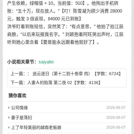
产生依赖，绿帽值 + 10，当前值：910】。他掏出手机转
账：“五十万，现在放人。”【叮！陈雪凝为顾少消费 28000
元，触发 3 倍返现，84000 元已到账】
洪爷盯着到账短信，突然笑了：“有点意思，” 他拍了拍江辰
肩膀，“以后来玩报我名字。” 刘颖抱着阿旺哭出声时，江辰
听到她心里念着【要是能永远跟着他就好了】。
小说相关章节：
saiyafei
上一篇：：
追云逐日（第十二到十叁章 肉）【字数：6724】
下一篇：
人妻Ａ的陷落 第二夜 02【字数：4136】
猜你喜欢
公司情缘
2026-08-07
妻子是荡妇
2026-08-07
上了年轻美丽的越南老板娘
2026-08-07