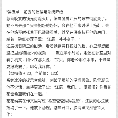
*第五章：前妻的摇摆与系统降级
慈善晚宴的镁光灯熄灭后，陈雪凝看江辰的眼神彻底变了。
她不再是那个只会抱怨的怨妇，会在他回家时递上拖鞋，会
在他练琴时托着下巴静静看着，甚至在深夜敲开他的房门，
端着一碗红枣莲子羹：“江辰，补补身子。”
江辰搅着碗里的甜汤，看着她刻意打扮过的脸，心里却想起
监控里她和顾少的视频 —— 就在半小时前，她还在卧室里对
着手机笑，顾少在那头说：“宝贝，你老公那点本事，不过是
耍猴戏罢了，哪有我疼你。”
【绿帽值 + 20，当前值：120】
系统冰冷的提示音像针，刺破了眼前的温情假象。陈雪凝见
他不说话，坐得更近了些：“江辰，我们…… 复婚吧？你看花
花也希望我们在一起。”
花花确实在作文里写过 “希望爸爸妈妈复婚”，江辰的心弦被
拨动了一下。他放下汤碗，刚想开口，脑海里突然警铃大
作：