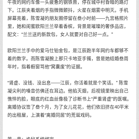
午夜的网约车像一头疲惫的钢铁兽，停在城中村昏暗的路灯
下。江辰夹着烟的手指微微颤抖，火星在烟雾中明灭。手机
屏幕亮着，陈雪凝的朋友圈停留在叁小时前——九宫格照片
里，她和闺蜜欧阳兰兰举着香槟，背景是璀璨的奢侈品店，
配文：“兰兰送的新款包，女人就要对自己好一点。”
欧阳兰兰手中的爱马仕铂金包，是江辰跑半年网约车都够不
着的数字。而陈雪凝腕上那只卡地亚手镯，曾是她结婚叁周
年时，指着橱窗骂他“窝囊废”的证据。
“肾虚、没钱、没出息——江辰，你活着就是个笑话。” 陈雪
凝尖利的嗓音仿佛还在耳边。他掐灭烟，后视镜里映出自己
憔悴的脸，眼底的红血丝像极了诊断书上“严重肾虚”的医嘱。
离婚协议签了叁个月，为了女儿花花，他们依旧挤在40平米
的出租屋，上演着“离婚同居”的荒诞戏码。