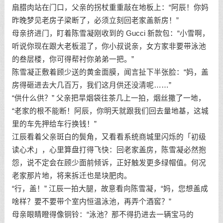
扇腊肉站在门口，父亲的拐杖重重敲在地板上：“阿辰！你妈
昨晚梦见老房子梁断了，必须立刻回老家盖新房！”
母亲挤进门，盯着陈雪凝刚收到的 Gucci 新款包：“小雪啊，
听说你现在跟大老板混了，你小叔说亲，女方家非要带泳池
的叁层楼，你可得帮衬你弟弟一把。”
陈雪凝正敷着顾少送的黄金面膜，闻言扯下半张脸：“妈，盖
房得砸进去大几百万，我们这月供还没清呢……”
“供什么供？” 父亲把旱烟袋往茶几上一拍，烟丝撒了一地，
“老家的根不能断！阿辰，你明天就跟我们回去量地基，这城
里的车先押给车行换钱！”
江辰看着父亲斑白的鬓角，又看看系统商城里闪烁的「初级
读心术」，心里算盘打得飞快：回老家盖房，陈雪凝必然抱
怨，说不定会在顾少面前倾诉，正好触发更多绿帽值。何况
老家那片地，将来拆迁也是块肥肉。
“行，盖！” 江辰一拍大腿，故意看向陈雪凝，“妈，您想盖成
啥样？要不要带个室内恒温泳池，再弄个酒窖？”
母亲眼睛瞪得像铜铃：“泳池？那不得扔进去一辆宝马的