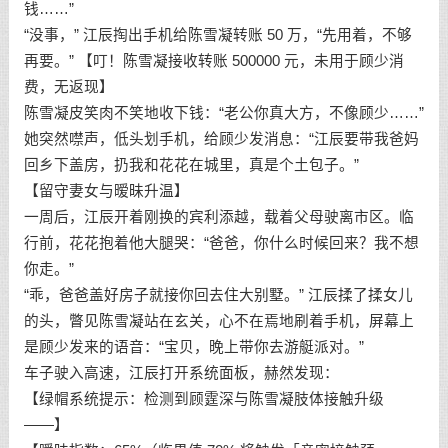
钱……”
“没事，” 江辰掏出手机给陈雪凝转账 50 万，“先用着，不够
再要。” 【叮！陈雪凝接收转账 500000 元，未用于顾少消
费，无返现】
陈雪凝皮笑肉不笑地收下钱：“老公你真大方，不像顾少……”
她突然噤声，低头划手机，给顾少发消息：“江辰要带我爸妈
回乡下盖房，扔我和花花在城里，真是个土包子。”
【留守妻女与暧昧升温】
一周后，江辰开着刚换的宾利添越，载着父母驶离市区。临
行前，花花抱着他大腿哭：“爸爸，你什么时候回来？我不想
你走。”
“乖，爸爸盖好房子就接你回去住大别墅。” 江辰揉了揉女儿
的头，瞥见陈雪凝站在玄关，心不在焉地刷着手机，屏幕上
是顾少发来的语音：“宝贝，晚上带你去游艇派对。”
车子驶入高速，江辰打开系统面板，赫然发现：
【绿帽系统提示：检测到顾霆深与陈雪凝肢体接触升级
——】