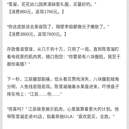
“雪凝，花花幼儿园表演缺套礼服，买最好的。”
【消费880元，返现1760元。】
“你这皮肤该去美容院了，隔壁李姐都做光子嫩肤了。”
【消费3800元，返现7600元。】
存款像滚雪球，从几千到十万，只用了一周。直到陈雪凝盯
着电视里的肌肉男，随口抱怨：“你要是有八块腹肌，我至于
跟你离婚？”
下一秒，江辰腹部剧痛，低头看见赘肉消失，八块腹肌棱角
分明，人鱼线若隐若现。陈雪凝端着水果盘进来，吓得盘子
摔在地上：“江辰……你……”
“惊喜吗？” 江辰故意展示肌肉，心里盘算着更大的计划。他
带陈雪凝走进4S店，指着奔驰GLA：“喜欢就买，全款。”