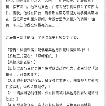
顾少，顾氏集团继承人，欧阳兰兰的未婚夫。江辰攥紧手
机，指节发白。他不动声色，在陈雪凝手机里植入了监控插
件。当晚，他躲在阳台，看着卧室里陈雪凝对着手机笑靥如
花，压低声音和顾少视频，背景音里传来顾少的调情：“宝
贝，明天让你做全场最亮的星……”
江辰胃里翻江倒海，突然脑海里系统音变了调：
【警告！检测到宿主配偶与其他男性暧昧指数超标！】
【系统正式更名：「绿帽系统」】
【系统规则变更：】
【1. 陈雪凝与其他男性产生暧昧或越界行为，宿主获得「绿
帽值」，可兑换能力；】
【2. 消费返现功能保留，触发条件变更为：陈雪凝为其他男
性消费时，返现金额翻倍；】
【3. 一语成谶功能保留，仅在陈雪凝对其他男性表达期望时
触发；】
【4. 新增系统任务，完成可获绿帽值，兑换系统商城物