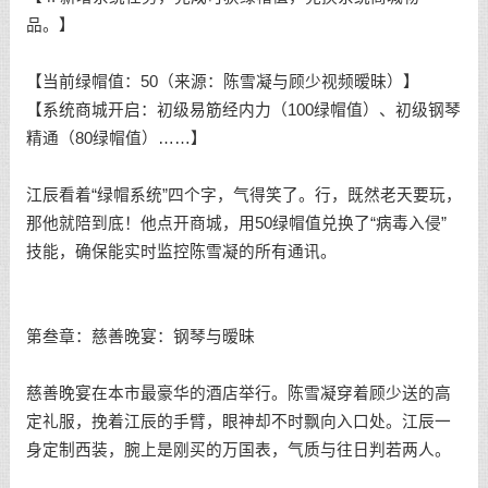
品。】
【当前绿帽值：50（来源：陈雪凝与顾少视频暧昧）】
【系统商城开启：初级易筋经内力（100绿帽值）、初级钢琴
精通（80绿帽值）……】
江辰看着“绿帽系统”四个字，气得笑了。行，既然老天要玩，
那他就陪到底！他点开商城，用50绿帽值兑换了“病毒入侵”
技能，确保能实时监控陈雪凝的所有通讯。
第叁章：慈善晚宴：钢琴与暧昧
慈善晚宴在本市最豪华的酒店举行。陈雪凝穿着顾少送的高
定礼服，挽着江辰的手臂，眼神却不时飘向入口处。江辰一
身定制西装，腕上是刚买的万国表，气质与往日判若两人。