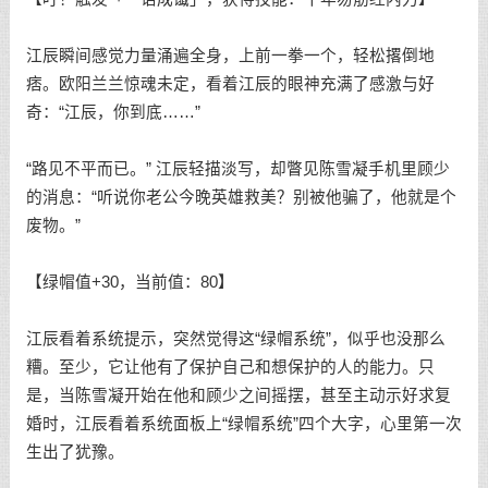
江辰瞬间感觉力量涌遍全身，上前一拳一个，轻松撂倒地
痞。欧阳兰兰惊魂未定，看着江辰的眼神充满了感激与好
奇：“江辰，你到底……”
“路见不平而已。” 江辰轻描淡写，却瞥见陈雪凝手机里顾少
的消息：“听说你老公今晚英雄救美？别被他骗了，他就是个
废物。”
【绿帽值+30，当前值：80】
江辰看着系统提示，突然觉得这“绿帽系统”，似乎也没那么
糟。至少，它让他有了保护自己和想保护的人的能力。只
是，当陈雪凝开始在他和顾少之间摇摆，甚至主动示好求复
婚时，江辰看着系统面板上“绿帽系统”四个大字，心里第一次
生出了犹豫。