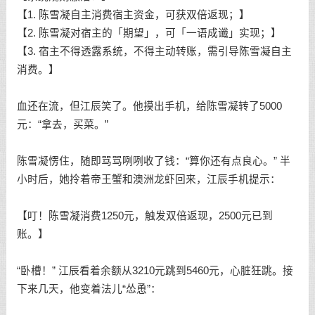
【1. 陈雪凝自主消费宿主资金，可获双倍返现；】
【2. 陈雪凝对宿主的「期望」，可「一语成谶」实现；】
【3. 宿主不得透露系统，不得主动转账，需引导陈雪凝自主
消费。】
血还在流，但江辰笑了。他摸出手机，给陈雪凝转了5000
元：“拿去，买菜。”
陈雪凝愣住，随即骂骂咧咧收了钱：“算你还有点良心。” 半
小时后，她拎着帝王蟹和澳洲龙虾回来，江辰手机提示：
【叮！陈雪凝消费1250元，触发双倍返现，2500元已到
账。】
“卧槽！” 江辰看着余额从3210元跳到5460元，心脏狂跳。接
下来几天，他变着法儿“怂恿”：