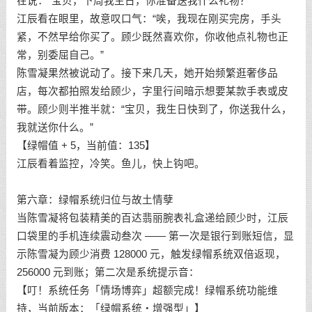
在说：“宝贝，下周我生日，你准备送我什么礼物？”
江辰看在眼里，故意叹口气：“唉，我现在刚买完房，手头
紧，不然早给你买了。顾少既然喜欢你，你收他点礼物也正
常，别委屈自己。”
陈雪凝果然被说动了。接下来几天，她开始频繁逛奢侈品
店，每次都拍照发给顾少，字里行间暗示想要某款手表或皮
带。顾少则半推半就：“宝贝，我生日快到了，你送我什么，
我就送你什么。”
【绿帽值 + 5，当前值：135】
江辰看着监控，冷笑。鱼儿，快上钩吧。
第六章：绿帽系统归位与故土情孽
当陈雪凝将包装精美的百达翡丽腕表礼盒递给顾少时，江辰
口袋里的手机连续震动叁次 —— 第一次是银行到账短信，显
示陈雪凝为顾少消费 128000 元，触发绿帽系统双倍返现，
256000 元到账；第二次是系统提示音：
【叮！系统任务「情场博弈」超额完成！绿帽系统功能维
持，当前版本：「绿帽系统・增强型」】