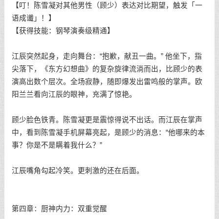
【叮！陈雪凝对其他男性（顾少）表达对比期望，触发「一
语成谶」！】
【获得技能：钢琴演奏级精通】
江辰突然起身，走向舞台：“抱歉，献丑一曲。” 他坐下，指
尖落下，《东方幻想曲》的复杂旋律流淌而出，比顾少的表
演高出数个层次。全场寂静，随即爆发出雷鸣般的掌声。欧
阳兰兰看向江辰的眼神，充满了惊艳。
顾少脸色铁青。陈雪凝更是震惊得说不出话。而江辰在掌声
中，看到陈雪凝手机屏幕亮起，是顾少的消息：“他哪来的本
事？你是不是瞒着我什么？”
江辰嘴角勾起冷笑。更刺激的还在后面。
第四章：厨神内力：双重觉醒