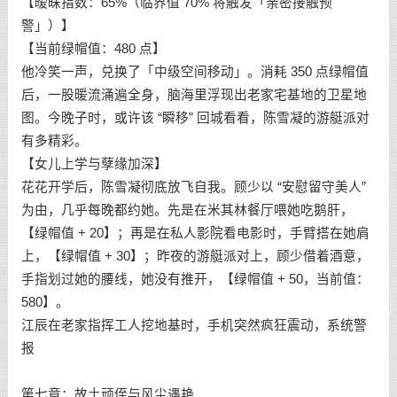
【暧昧指数：65%（临界值 70% 将触发「亲密接触预
警」）】
【当前绿帽值：480 点】
他冷笑一声，兑换了「中级空间移动」。消耗 350 点绿帽值
后，一股暖流涌遍全身，脑海里浮现出老家宅基地的卫星地
图。今晚子时，或许该 “瞬移” 回城看看，陈雪凝的游艇派对
有多精彩。
【女儿上学与孽缘加深】
花花开学后，陈雪凝彻底放飞自我。顾少以 “安慰留守美人”
为由，几乎每晚都约她。先是在米其林餐厅喂她吃鹅肝，
【绿帽值 + 20】；再是在私人影院看电影时，手臂搭在她肩
上，【绿帽值 + 30】；昨夜的游艇派对上，顾少借着酒意，
手指划过她的腰线，她没有推开，【绿帽值 + 50，当前值：
580】。
江辰在老家指挥工人挖地基时，手机突然疯狂震动，系统警
报
第七章：故土顽侄与风尘遇艳