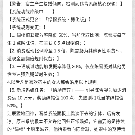
【警告！宿主产生复婚倾向，检测到违背系统核心逻辑！】
【系统功能降级中……】
【系统正式更名：「绿帽系统・弱化版」】
【系统规则变更：】
【1. 绿帽值获取效率降低 50%，当前获取比例：陈雪凝每产
生 1 点暧昧值，宿主获 0.5 点绿帽值；】
【2. 消费返现比例降至 1.5 倍，陈雪凝为其他男性消费时，
返现金额翻倍规则保留；】
【3. 一语成谶功能触发概率降低 30%，仅在陈雪凝对其他男
性表达强烈期望时生效；】
4.以后凡是喜欢宿主的女人都会沿用以上规则。
【5. 新增系统任务：「情场博弈」—— 引导陈雪凝为顾少消
费满 10 万元，奖励绿帽值 100 点，失败则扣除当前绿帽值
50%。】
江辰猛地回神，看着系统面板上黯淡下去的字体，后背发
凉。原来系统根本不允许他回归正常婚姻，它需要的是持续
的 “绿帽” 土壤来滋养。他抬眼看向陈雪凝，她眼中的期待清