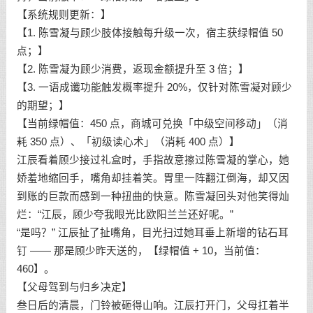
【系统规则更新：】
【1. 陈雪凝与顾少肢体接触每升级一次，宿主获绿帽值 50
点；】
【2. 陈雪凝为顾少消费，返现金额提升至 3 倍；】
【3. 一语成谶功能触发概率提升 20%，仅针对陈雪凝对顾少
的期望；】
【当前绿帽值：450 点，商城可兑换「中级空间移动」（消
耗 350 点）、「初级读心术」（消耗 400 点）】
江辰看着顾少接过礼盒时，手指故意擦过陈雪凝的掌心，她
娇羞地缩回手，嘴角却挂着笑。胃里一阵翻江倒海，却又因
到账的巨款而感到一种扭曲的快意。陈雪凝回头对他笑得灿
烂：“江辰，顾少夸我眼光比欧阳兰兰还好呢。”
“是吗？” 江辰扯了扯嘴角，目光扫过她耳垂上新增的钻石耳
钉 —— 那是顾少昨天送的，【绿帽值 + 10，当前值：
460】。
【父母驾到与归乡决定】
叁日后的清晨，门铃被砸得山响。江辰打开门，父母扛着半