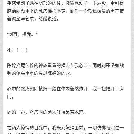
乎感受到了贴在阴部的肉棒，微微晃动了一下屁股，牵引得
胸前两颗垂下的乳房摇摆不定，而后一个软糯娇滴的声音带
着渴望与乞求，缓缓说道，
“刘哥，操我。”
不！！！！
陈婷摇尾乞怜的神态重重的撞击在我心口，同时刘哥坚如战
锤的龟头重重的撞进陈婷的肉穴。
心中的怒火如同核爆一般在体内轰然炸开，我一把推开了房
门。
砰的一声，将房内的两人吓得呆若木鸡。
在两人惊愕的目光中，我来到陈婷面前，一切仿佛预演过一