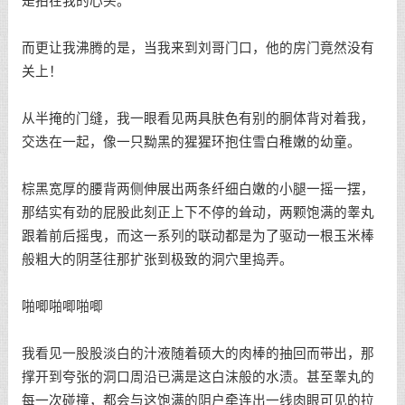
是拍在我的心头。
而更让我沸腾的是，当我来到刘哥门口，他的房门竟然没有
关上！
从半掩的门缝，我一眼看见两具肤色有别的胴体背对着我，
交迭在一起，像一只黝黑的猩猩环抱住雪白稚嫩的幼童。
棕黑宽厚的腰背两侧伸展出两条纤细白嫩的小腿一摇一摆，
那结实有劲的屁股此刻正上下不停的耸动，两颗饱满的睾丸
跟着前后摇曳，而这一系列的联动都是为了驱动一根玉米棒
般粗大的阴茎往那扩张到极致的洞穴里捣弄。
啪唧啪唧啪唧
我看见一股股淡白的汁液随着硕大的肉棒的抽回而带出，那
撑开到夸张的洞口周沿已满是这白沫般的水渍。甚至睾丸的
每一次碰撞，都会与这饱满的阴户牵连出一线肉眼可见的拉