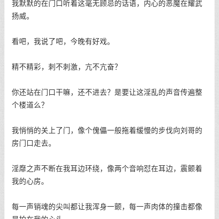
我默默的在门口听着这毫无顾忌的话语，内心的恶魔在耀武
扬威。
看吧，我说了吧，今晚有好戏。
精不精彩，刺不刺激，亢不亢奋？
你还站在门口干嘛，还不进去？是要让这淫乱的声音传遍整
个楼道么？
我悄悄的关上了门，像个傀儡一般拖着缓慢的步伐向刘哥的
房门口走去。
淫靡之声不断在我耳边环绕，像两个音响怼在耳边，震颤着
我的心房。
每一声销魂的尖叫都让我浑身一颤，每一声肉体的撞击都像