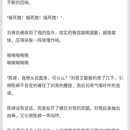
不断的回响，
“操死她！操死她！操死她！”
刘哥彷佛收到了我的指令，结实的臀部越凿越狠，越凿越
快，压得床板一阵吱嘎作响。
啪啪啪啪啪
啊啊啊啊啊
“陈婷，我想从后面来，可以么？”刘哥又狠狠的凿了几下，引
得陈婷不自觉的缠住了刘哥的腰肢，而后刘哥气喘吁吁的说
道。
陈婷没有说话，而是松开了缠住刘哥的双腿。刘哥起身抽出
肉棒，又引得陈婷一声闷哼。