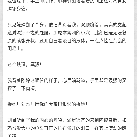
我也缓下了手上的动作，心神俱颤地看着房间里这对狗男女
腾挪身姿。
只见陈婷翻了个身，依旧背对着我，双腿跪着，高高的支起
这对泥泞不堪的屁股。那原本紧闭的小穴，此刻已是无法复
原的成张开状，还兀自冒着淡白的液体，一点点挂在杂乱的
阴毛上。
这个贱逼，真骚！
我看着陈婷这跪俯的样子，心里暗骂道，手里却是狠狠的又
捏了一下肉棒。
操她！刘哥！用你的大鸡巴狠狠的操她！
刘哥听到了我的内心的呼唤，满是兴奋的来到陈婷身后，如
鸡蛋般大小的龟头直直的抵在张开的洞口，在其上使劲的蹭
了蹭。