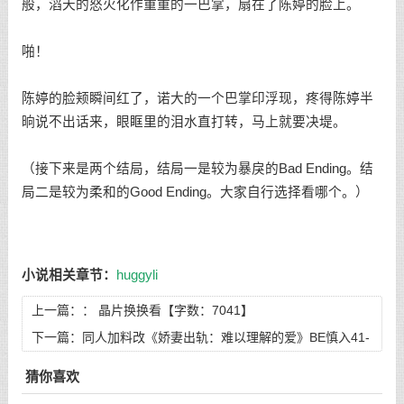
般，滔天的怒火化作重重的一巴掌，扇在了陈婷的脸上。
啪！
陈婷的脸颊瞬间红了，诺大的一个巴掌印浮现，疼得陈婷半
晌说不出话来，眼眶里的泪水直打转，马上就要决堤。
（接下来是两个结局，结局一是较为暴戾的Bad Ending。结
局二是较为柔和的Good Ending。大家自行选择看哪个。）
小说相关章节：
huggyli
上一篇：：
晶片换换看【字数：7041】
下一篇：
同人加料改《娇妻出轨：难以理解的爱》BE慎入41-
45【字数：14191】
猜你喜欢