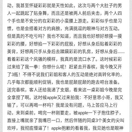
动，我甚至怀疑彩彩就是天性如此，这次与两个大肚子的男
人一起跳起了贴身舞，而且还是被两人前后夹击，两个人四
个手也是不安分的在彩彩的小蛮腰上游走。彩彩似乎也是习
惯，也是会搭着对方的肩膀，充满挑逗的眼神与对方互动。
但是真的不吃亏吗？我也不知道，而且我也好想好想摸一摸
彩彩的腰，好想掐一下彩彩的屁股，好想从身后贴着彩彩的
美背，好想两只手从身后去蹂躏彩彩的乳房，好想从身后......
看着彩彩这个风骚的模样，我真的是流口水了。这时候彩彩
过来给了我一拳：你想什么呢！赶紧去开香槟，我今晚又开
了3瓶！不得不说我们彩姐和客人的互动是绝对高转化率的，
几乎每次都能顺利促销，我也是屁颠屁颠的跑去吧台准备。
送完香槟，客人还给我递了支烟，看来这一桌彩姐今晚是完
全拿捏了啊。这时候apple又过来拍我：不好意思小哥，我又
输了，可以再喝一杯吗？我是没有问题，马上答应马上行
动，来到桌前，喝完一杯刚要走，被apple一下子抱住脖子，
直接上嘴就亲了我嘴巴一口，然后伴随的同桌3个美女的尖叫
欢呼，我彻底懵逼了！apple抱歉的看着我，我见她也是眼神