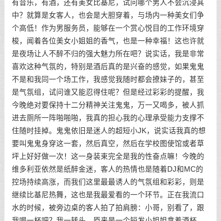
有音乐，有酒，还有美女比基尼，试问哪个男人不会沉浸其
中？就算是女客人，也会是大胆穿着，与场内一种美女们争
个高低！作为男服务员，能够在一个赏心悦目的工作环境穿
梭，闻着各位美女小姐姐的香气，也是一种幸福！这也许就
是夜场让人不醉不归的强大魅力所在吧？说实话，我是非常
喜欢这种气氛的，特别是酒后真的是兴奋的感觉，如果鬼鬼
不是和我同一个场工作，我感觉我随时都会撩妹子的，甚至
是气氛组，试问谁又能忍得住呢？但是经过彩彩的提醒，我
今晚绝对要保持十二分精神关注鬼鬼，万一又喝多，被人抓
进去厕所一阵啪啪啪，我真的担心我的心理承受能力支撑不
住随时挂掉。鬼鬼依旧是迷人的超短小JK，说实话我真的想
要叫鬼鬼身穿这一套，然后真空，然后在学校图使馆或者草
坪上好好做一次！这一身装束完全是我的性奋点嘛！今晚的
维多利亚依然是纸醉金迷，客人的热情也是随着DJ和MC的
控场持续高涨，而我们这里最最诱人的气氛组和彩彩，则是
继续比基尼热舞，这也是我最爱看的一个环节。正在我流口
水的时候，被旁边桌的客人拍了拍肩膀：小哥，别看了，跟
我喝一杯吧？我一转头，原来是一个短发小姐姐拿着酒杯，