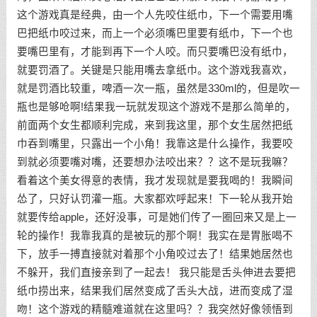
这个游戏真是经典，由一个人先咬住纸巾，下一个需要用嘴
巴把纸巾咬过来，而上一个必须嘴巴里要有纸巾，下一个也
要嘴巴里有，才能到再下一个人咬。而只要嘴巴没有纸巾，
就要罚酒了。关键是只能用嘴去拿纸巾。这个游戏我喜欢，
就是罚酒比较重，啤酒一次一瓶，虽然是330ml的，但是吹一
瓶也是够呛啊!结果我一玩就发现这个游戏不是那么简单的，
前面两个女生都顺利完成，来到我这里，那个女生居然把纸
巾吞到嘴里，只露出一个小角！我靠这是什么操作，我要咬
到就必须要嘴对嘴，还要想办法咬出来？？这不是玩我嘛？
看着这个美女得意的表情，我才发现就是要我喝的！我瞬间
怂了，只好认罚灌一瓶。大家都欢呼起来！下一轮从我开始
就要传给apple，还好没事，可是她们传了一圈回来又是上一
轮的操作！我靠我真的是被玩的那个啊！我实在是胃胀喝不
下，放手一搏直接就对着那个小角咬过去了！结果她居然也
不躲开，我们直接亲到了一起去！ 我只能是舌头伸进去要把
纸巾捞出来，结果我们居然变成了舌头大战，进而变成了湿
吻！这个游戏的精髓难道就在这里吗？？我突然好像领悟到