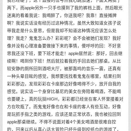
我已经硬了，这个直接的信号然我心跳加速，下面又再挺了
两下，而apple另外一只手也摸到了我的裤裆上面，然后眼光
迷离的看着我说：我喝醉了，你送我吧？我靠！直接摊牌
啊？我说实话没有经历过这种情况，虽然大致知道女孩子说
带我走是什么意思，但是我却不知道这种情况应该怎么处
理？我走？鬼鬼怎么办？彩彩呢？会不会被她们发现？我好
像并没有心理准备要做接下来的事情，傻呼呼的回：不好意
思我还没下班，要下班才能走！apple居然说：那好，回去继
续啊！喝到你下班！然后就拉着我的手回去她们那桌。从比
较安静的厕所回到酒吧大厅，被那轰鸣的音乐一震，还真有
一种头晕目眩的感觉，我想要找找看鬼鬼在哪里，结果扫到
彩彩那边，发现彩彩在卡座那边好像喝得不少，放开自我的
感觉。说实话一个身穿比基尼的美女在旁陪着喝酒，不能喝
也要硬上，真的玩挺HIGH，彩彩都已经坐在客人怀里搂着对
方在吹瓶了。而鬼鬼好像也在和卡座的客人有些互动，好像
是玩抓手指之类的游戏，应该还是正常状态，我也被拉回到
apple那桌继续。不得不说面对着4个美女喝酒是很难自控
的，回来以后从真心话大冒险已经升级到咬纸巾的游戏了，