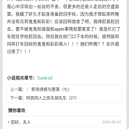
我心中浮现出一丝丝的不舍，但更多的还是人走后的空虚寂
寞。我缓了好久才起身准备赶回学校，因为我才想起来昨晚
并没有见到鬼鬼和彩彩！应该回到宿舍了吧，我得赶紧赶回
去，要不被鬼鬼知道我和apple事情就要家变了！我急忙打了
车就往学校赶回去。然后我在校门口下车的时候，居然碰到
同样打车回校的鬼鬼和彩彩两人！！！她们昨晚？？在外面
过夜了！！！
小说相关章节：
Sunico2
上一篇：：
职场诱惑与堕落（七）
下一篇：
阿宾同人之房东胡先生（27）
猜你喜欢
您好，夫人
2026-08-04