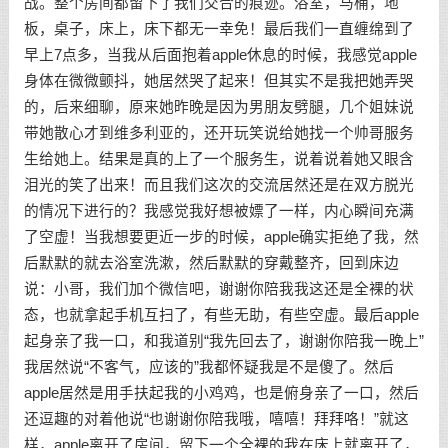
战。整个房间都留下了我们交合的痕迹。浴室，马桶，地
板，桌子，床上，床下都无一幸免！最后我们一直缠绵到了
早上7点多，当我从后面抱着apple休息的时候，我感觉apple
身体在微微颤抖，她居然哭了起来！但其实不是我把她弄哭
的，后来细聊，原来她昨晚是因为男朋友劈腿，几个姐妹说
带她散心才到维多利亚的，还开玩笑说给她找一个帅哥服务
生给她上。结果是真的上了一个服务生，说着说着她又眼含
泪光的笑了出来！而且我们这次的交流居然还是在双方脱光
的情况下进行的？我感觉我好想被嫖了一样，内心瞬间充满
了空虚！当我想要更近一步的时候，apple确实拒绝了我，然
后默默的就去浴室洗漱，然后默默的穿戴整齐，回到床边
说：小哥，我们加个微信吧，谢谢你陪我我这还是全裸的状
态，也就拿起手机互扫了，有些无助，有些空虚。最后apple
起身亲了我一口，和我道别“我先回去了，谢谢你陪我一晚上”
我居然说“不客气，应该的”我都怀疑我是不是傻了。然后
apple居然是用手扶起我的小鸡鸡，也是俯身亲了一口，然后
还逗趣的对着他说“也谢谢你陪我哦，嘻嘻！拜拜咯！”就这
样，apple离开了房间，留下一个全裸的我在床上就离开了，