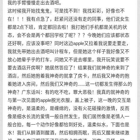
我的手臂慢慢走出去酒吧。
这时候我开始找鬼鬼，可是找不到！我找彩彩，好像也不
在！！！我有点急了，赶紧问还没有走的同事，他们说女生
都是2点下班，肯定都回去啦！我打她们手机都是关机的状
态，会不会是两个都回学校了呢？？？今晚她们应该都状态
还好啊，应该没事吧？同时这边apple又拉着我说要走要走，
我就先带她出去酒吧叫计程车，但是她这个样子我好像又不
放心她晕乎乎的打车，问她又不说去哪里，我开玩笑说要不
要去酒店开房啊？她居然答应了！结果我们就神奇的来到了
酒店，然后她抱着我神奇的就拿了房卡，然后我又神奇的抱
着她进入房间，然后我们又神奇的......这一切都发生得那么的
神奇？广东话叫：有的吃不吃，罪大恶极！我真的就神奇的
与第一次见面的apple脱光衣服，盖上被子，这一晚的交互是
神奇的，是温柔的，是缠绵的，没有火花碰撞的激情，反而
像是细水长流的爱情一般自然发生，我们居然像是老情人一
般合拍，每一个动作好像都恰到好处，温柔似水，下面也是
水！我们从醉酒到醒酒，然后相拥而眠，而后又醒来继续激