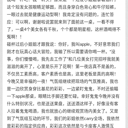
这个短发女孩眼睛足够圆，而且身穿白色背心和牛仔短裤，
一眼过去就是健康运动型啊！我肯定没有问题的，连忙答
应：可以啊，谢谢啦说罢就来到了面前这一桌，一看不得
了，一桌4个美女各有千秋，个个都是明星相，这杯酒喝得不
冤啊！！
碰杯过后小姐姐才跟我说：你好，我叫apple，不好意思我们
刚才在玩真心话大冒险，我输了所以需要请你喝一杯。“没
事，你们慢慢喝，我先去工作了”和几位美女打完招呼我就美
滋滋的离开了，心里是乐开了花啊！第一夜店真不是盖的，
不仅员工素质高，客户素质也是高，这里老板是真的高啊！
今晚又是幸福的一夜！气氛组继续把现场的气氛推高，我也
是一边欣赏身穿比基尼的彩彩，一边紧盯鬼鬼，不时还偷瞄
一下apple那桌，眼睛比手脚还要忙碌。幸好鬼鬼今晚并没有
什么特别状况，也是送送果盘，送送酒这样子，好像没有客
人拉着鬼鬼喝酒，我也就放心的继续观赏场内美女了。又是
到了气氛组互动的环节，我们的彩姐依然carry全场，我依然
是彩彩的指定供应商，彩彩这次依然是与卡座客人激情互