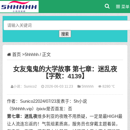
菜单
搜索
首页
>
5hhhhh
/ 正文
女友鬼鬼的大学故事 第七章：迷乱夜
【字数：4139】
小说：
Sunico2
2026-06-03 11:23
5hhhhh
8280 ℃
作者：Sunico22024/07/23发表于：5h小说
（5hhhhh.vip）/pixiv是否首发：否
第七章：迷乱夜
维多利亚的夜晚不用质疑，一定是最HIGH最
让人流连忘返的！气氛组素质高，服务员也穿戴主题着装，