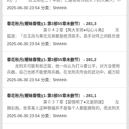
的。」 古玉凤在二十年前，已是艳名传扬天下的大美人，不
知有多少英雄豪杰折于美人腰下。天下间的美是没有极致的，美
2025-06-30 23:54
分类：
5hhhhh
丽高贵的绝色女侠在龙刑天的滋润之下，
[详细]
春花秋月(暧昧春情)(1-第3部55章未删节） - 281,3
第０４２章【两大军师●勾心斗角】 天
狐道：「古玉凤与黄氏兄弟都是绝顶高手。高手对阵之间胜负很
难预料，阴氏双魔两人联手虽功力高于古玉凤，但谁又说得定古
2025-06-30 23:54
分类：
5hhhhh
玉凤没有反败为胜的机会呢？」
[详细]
春花秋月(暧昧春情)(1-第3部55章未删节） - 281,2
龙刑天可能有些迂腐，他一向认为打斗要公平，对方没使用
兵器，自己也绝不能使用兵器。在龙刑天所会的武功中，威力较
大的就只有龙阳神功与霸王神枪。龙阳神功得于千古奇书《天地
2025-06-30 23:54
分类：
5hhhhh
合书》霸王神枪则是一次龙刑天游乌
[详细]
春花秋月(暧昧春情)(1-第3部55章未删节） - 281,1
第０３７章【窗情明了●又是阴谋】 左
拥右抱，坐享美人这种艳福并不是每个人都能拥有的，而龙刑天
却独有三名美人，人生如此幸事矣。可龙刑天在拥有沈如玉她们
2025-06-30 23:54
分类：
5hhhhh
的同时，却还不忘那绝色美妇李玉华
[详细]