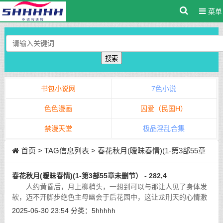
菜单
搜索
书包小说网
7色小说
色色漫画
囚爱（民国H）
禁漫天堂
极品淫乱合集
首页
> TAG信息列表 > 春花秋月(暧昧春情)(1-第3部55章
未删节）
春花秋月(暧昧春情)(1-第3部55章未删节） - 282,4
人约黄昏后，月上柳梢头，一想到可以与那让人见了身体发
软，迈不开脚步绝色主母幽会于后花园中，这让龙刑天的心情激
动万分。月色皎洁如水，如水银直泄大地，百花盛开的后花园中
2025-06-30 23:54
分类：
5hhhhh
蒙上了一白色雾气，充满着神秘的美
[详细]