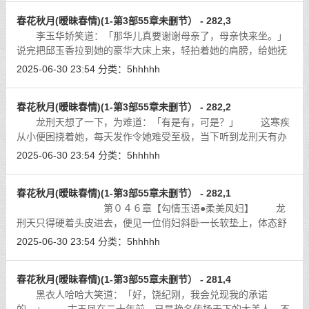
春花秋月(暧昧春情)(1-第3部55章未删节） - 282,3
李玉华娇笑道：「那华儿真要谢谢母亲了，母亲快来坐。」
说完把邱玉香拉到她的豪华大床上来，轻拍着她的肩膀，给她抚
慰。那丰腴的美妇人此时就坐在前面，丰盈的雪肌晶莹如玉，一
2025-06-30 23:54
分类：
5hhhhh
股梅花的幽香扑鼻而来，使的龙刑天
[详细]
春花秋月(暧昧春情)(1-第3部55章未删节） - 282,2
龙刑天想了一下，为难道：「有是有，可是？」 这寒疾
从小便困挠着她，每天发作令她难受至极，当下听到龙刑天有办
法医治，欣喜道：「有什么办法？」
[详细]
2025-06-30 23:54
分类：
5hhhhh
春花秋月(暧昧春情)(1-第3部55章未删节） - 282,1
第０４６章【勾情玉语●柔美风妇】 龙
刑天只得硬着头皮进去，便见一位俏妇斜卧一长软垫上，体态舒
闲，一手支着下颔，黑白分明但又似蒙上一层迷雾的动人眸子冷
2025-06-30 23:54
分类：
5hhhhh
冷打量着他，雪白的足踝在罗裙下露
[详细]
春花秋月(暧昧春情)(1-第3部55章未删节） - 281,4
黑衣人哈哈大笑道：「好，饶纪刚，我会兑现我的承诺