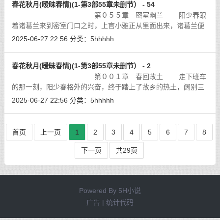
春花秋月(暧昧春情)(1-第3部55章未删节） - 54
第０５５章 密室幽兰 阳少春跟
着诸葛兰来到密室门口之时，上官小雅正从里面出来，诸葛兰便
问道：「东西都准备好了吗？」
[详细]
2025-06-27 22:56
分类：
5hhhhh
春花秋月(暧昧春情)(1-第3部55章未删节） - 2
第００１章 春回故土 走下班车
的那一刻，阳少春格外的兴奋，终于踏上了故乡的热土，阔别三
年的家乡发生了翻天覆地的变化，看着这喜心愉悦的变化，阳少
2025-06-27 22:56
分类：
5hhhhh
春就加快了往家赶的步伐。
[详细]
首页
上一页
1
2
3
4
5
6
7
8
下一页
共29页
Powered By
5H小说
广告 | 统计代码