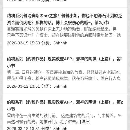
号所出来的，据说还有一个被内部
[详细]
约稿系列普瑞赛斯のntr之旅！普普小姐，你也不想源石计划缺乏
资金而倒闭吧？那样的话，博士会很伤心的哦~，第2小节
普瑞赛斯光滑的美腿在床上无力地蹬动着，脚趾蜷缩起来，另一
只手下意识地伸向博士，却在快要碰到他的肩膀时猛地缩回。她
心里充满了罪恶感，却又被快感冲刷得理智行将崩溃，整个人已
2026-03-15 15:50
分类：
5hhhhh
经被性欲给冲击的不成人形了。
[详细]
约稿系列【约稿作品】现实改变APP，邪神的阴谋（上篇），第1
小节
第一章: 四月的镰仓，春风裹挟着海的气息，轻轻拂过古老街道。
樱花开得正盛，粉白花瓣随风飘舞，落在石板路上，落在行人肩
头，落在镇守神社那历经百年风雨的石阶前。
[详细]
2026-03-12 13:51
分类：
5hhhhh
约稿系列【约稿作品】现实改变APP，邪神的阴谋（上篇），第2
小节
雪晴停在一扇生锈的铁门前。 这是建筑物的后门，门半掩着，里
面透出微弱的光。她推开门，走了进去。
[详细]
2026-03-12 13:51
分类：
5hhhhh