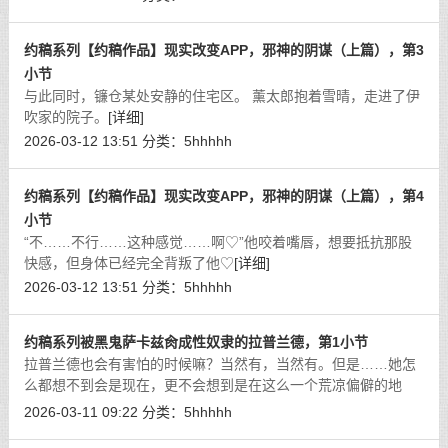
约稿系列【约稿作品】现实改变APP，邪神的阴谋（上篇），第3
小节
与此同时，镰仓某处安静的住宅区。 薰太郎抱着雪晴，走进了伊
吹家的院子。
[详细]
2026-03-12 13:51
分类：
5hhhhh
约稿系列【约稿作品】现实改变APP，邪神的阴谋（上篇），第4
小节
“不……不行……这种感觉……啊♡”他咬着嘴唇，想要抵抗那股
快感，但身体已经完全背叛了他♡
[详细]
2026-03-12 13:51
分类：
5hhhhh
约稿系列被黑鬼萨卡兹肏成性奴隶的拉普兰德，第1小节
拉普兰德也会有害怕的时候嘛？当然有，当然有。但是……她怎
么都想不到会是现在，更不会想到是在这么一个荒凉偏僻的地
方。脖子上戴着的项圈正在持续刺激着她的神经，拉普兰德感受
2026-03-11 09:22
分类：
5hhhhh
着脖子上一抽一抽的疼痛，只觉得头痛
[详细]