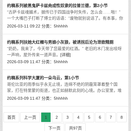
约稿系列被黑鬼萨卡兹肏成性奴隶的拉普兰德，第2小节
“古萨卡兹魂媚术，据传已于四国战争时失传，怎么会……啪！”
一个大嘴巴子打断了博士的话语：“废物就别说话了。有本事，你
也像主人那样把我也洗脑成你的性奴隶呗？”
[详细]
2026-03-11 09:22
分类：
5hhhhh
约稿系列扶她大红帽与男娘小灰狼，被诱拐后沦为泄欲精厕
“奶奶，我来了，今天带了您最爱的红酒。” 老旧的木门发出吱呀
一声响，屋外传来一道声音。
[详细]
2026-03-09 11:47
分类：
5hhhhh
约稿系列科学大厦的一朵乌云，第1小节
哥伦比亚的雨季似乎永无止境，连绵不绝的阴霾笼罩着整个国
家，打在特里蒙的街道，也正如赫默此刻的心境。办公室里，堆
积如山的文件几乎将她娇小的身影吞没，每一页都沉甸甸地压着
2026-03-09 11:47
分类：
5hhhhh
她的脊梁。作为科学伦理审查委员会的
[详细]
首页
上一页
1
2
3
4
5
6
7
8
下一页
共97页