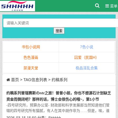
菜单
搜索
书包小说网
7色小说
色色漫画
囚爱（民国H）
禁漫天堂
极品淫乱合集
首页
> TAG信息列表 > 约稿系列
约稿系列普瑞赛斯のntr之旅！普普小姐，你也不想源石计划缺乏
资金而倒闭吧？那样的话，博士会很伤心的哦~，第1小节
-四号研究所，预算办公室- 财政部和科学发展部当然知道他们管
辖的四号研究所有猫腻，有人在其中胡作非为……但是，唉，谁
叫研究所能拿得出成果呢？截至目前，“深蓝之树”项目就是从四
2026-03-15 15:50
分类：
5hhhhh