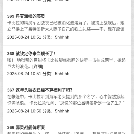
衣物摩擦时窸窣的暧昧声响。丝袜腿
[详细]
369 丹麦海峡的邪灵
卡比拉的精灵军团战衣已经被消化液溶解了，被捞上战舰后，她
立马换上了吕特晏斯大人赐予自己的铁血礼装——不，现在应该
称之为俾斯麦大人了。
[详细]
2025-08-24 10:51
分类：
5hhhhh
368 就钦定你来当舰长了！
嘭！ 地狱蟹的巨钳将卡比拉脚底掀翻的快艇一击拍成两半，掀起
巨大的浪花。
[详细]
2025-08-24 10:51
分类：
5hhhhh
367 这年头破衣已经不算福利了吧？
在帐篷中，卡比拉听到海军老头提到的那个名字，心中骤然掀起
惊涛骇浪。 卡比拉急忙问：“您说的那位吕特晏斯是一位先生？”
[详细]
2025-08-24 10:50
分类：
5hhhhh
366 邪灵战舰俾斯麦