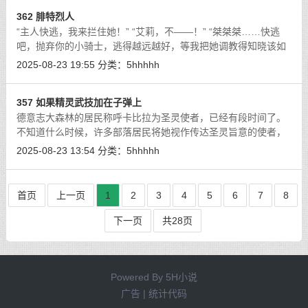
362 腓特烈人
“主人快逃，我来拦住她！” “艾莉，不——！” “桀桀桀……快逃
吧，抛弃你的小骑士，逃得越远越好，等我把她调教得知晓该如
何侍奉高贵的龙族，就轮到你了，我亲爱的卡比拉·派西亚……”
2025-08-23 19:55
分类：
5hhhhh
[详细]
357 如果精灵武技加在子弹上
德意志大森林的居民称呼卡比拉为圣灵使者，已经有段时间了。
不知道什么时候，许多部落居民将她视作传达圣灵旨意的使者，
随着这么称呼的人越来越多，卡比拉也勉为其难地认了这个称
2025-08-23 13:54
分类：
5hhhhh
号。她以圣灵使者之名与穷凶恶极的犹
[详细]
首页
上一页
1
2
3
4
5
6
7
8
下一页
共28页
Powered By
5H小说
广告 | 统计代码