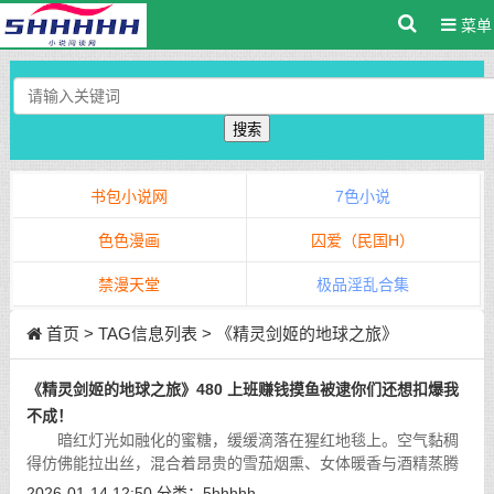
菜单
搜索
书包小说网
7色小说
色色漫画
囚爱（民国H）
禁漫天堂
极品淫乱合集
首页
> TAG信息列表 > 《精灵剑姬的地球之旅》
《精灵剑姬的地球之旅》480 上班赚钱摸鱼被逮你们还想扣爆我
不成！
暗红灯光如融化的蜜糖，缓缓滴落在猩红地毯上。空气黏稠
得仿佛能拉出丝，混合着昂贵的雪茄烟熏、女体暖香与酒精蒸腾
的甜腥。贵宾席深处传来压抑的低笑、玻璃杯轻碰的脆响，以及
2026-01-14 12:50
分类：
5hhhhh