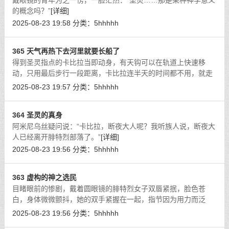
戴眼镜的青年为之一愣，一脸茫然：“圣灵……那是某种神学意义
的概念吗？”
[详细]
2025-08-23 19:58
分类：
5hhhhh
365 天气再热下去河里就要长船了
得到圣灵指点的卡比拉当即动身，有天钩可以在轨道上快速移
动，只用最后步行一段距离，卡比拉连半天的时间都不用，就走
出了德意志大森林。
[详细]
2025-08-23 19:57
分类：
5hhhhh
364 圣灵的真身
阿米尼乌丝疑问说：“卡比拉，断夜大人呢？我听族人说，断夜大
人已经离开腓特烈部落了。”
[详细]
2025-08-23 19:56
分类：
5hhhhh
363 虚构的神之选民
目睹眼前的惨剧，戴着圆眼镜的腓特烈女子双唇紧抿，脸色苍
白，身体微微颤抖，她的双手紧握在一起，指节因为用力而泛
白。
[详细]
2025-08-23 19:56
分类：
5hhhhh