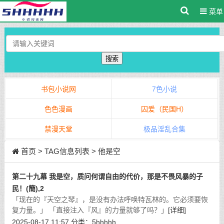
菜单
搜索
书包小说网
7色小说
色色漫画
囚爱（民国H）
禁漫天堂
极品淫乱合集
首页
> TAG信息列表 > 他是空
第二十九幕 我是空，质问何谓自由的代价，那是不畏风暴的子
民！(簡),2
「现在的『天空之琴』，是没有办法呼唤特瓦林的。它必须要恢
复力量。」 「直接注入『风』的力量就够了吗？」
[详细]
2025-08-17 11:57
分类：
5hhhhh