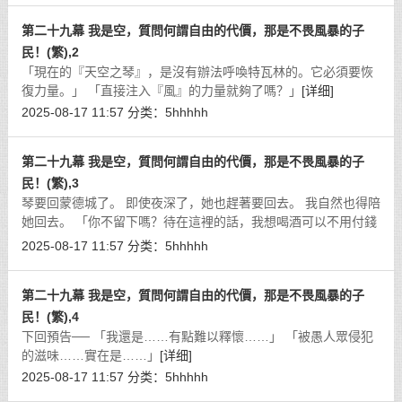
第二十九幕 我是空，質問何謂自由的代價，那是不畏風暴的子
民！(繁),2
「現在的『天空之琴』，是沒有辦法呼喚特瓦林的。它必須要恢
復力量。」 「直接注入『風』的力量就夠了嗎？」
[详细]
2025-08-17 11:57
分类：
5hhhhh
第二十九幕 我是空，質問何謂自由的代價，那是不畏風暴的子
民！(繁),3
琴要回蒙德城了。 即使夜深了，她也趕著要回去。 我自然也得陪
她回去。 「你不留下嗎？待在這裡的話，我想喝酒可以不用付錢
哦！」
[详细]
2025-08-17 11:57
分类：
5hhhhh
第二十九幕 我是空，質問何謂自由的代價，那是不畏風暴的子
民！(繁),4
下回預告── 「我還是……有點難以釋懷……」 「被愚人眾侵犯
的滋味……實在是……」
[详细]
2025-08-17 11:57
分类：
5hhhhh