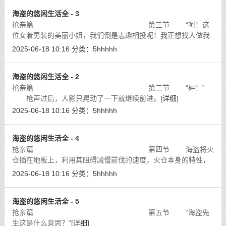
海盗的悠闲生活全 - 3
抢亲篇 第三节 “呵！这
位女着男装的美丽小姐，我们倒是志趣相投呢！我正想找人做我
的手下，不如你和你的手下都跟随我做海盗吧！”
[详细]
2025-06-18 10:16
分类：
5hhhhh
海盗的悠闲生活全 - 2
抢亲篇 第二节 “砰！”
枪声过后，人影只晃动了一下就继续前进。
[详细]
2025-06-18 10:16
分类：
5hhhhh
海盗的悠闲生活全 - 4
抢亲篇 第四节 海盗将火
仓插在地板上，利用其阻碍减慢前伐的速度，火仓本身的特性，
再加上摩擦力。当其伐开地板直劈沙也加时，刀身就带着一股烘
2025-06-18 10:16
分类：
5hhhhh
烘的火焰之箭。
[详细]
海盗的悠闲生活全 - 5
抢亲篇 第五节 “海盗先
生这是什么意思？”
[详细]