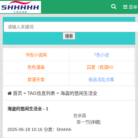
菜单
搜索
书包小说网
7色小说
色色漫画
囚爱（民国H）
禁漫天堂
极品淫乱合集
首页
> TAG信息列表 > 海盗的悠闲生活全
海盗的悠闲生活全 - 1
抢亲篇
第一节
[详细]
2025-06-18 10:16
分类：
5hhhhh