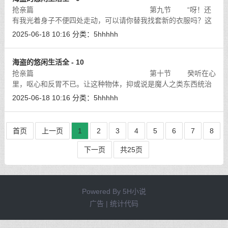
抢亲篇 第九节 “呀！还
有我光着身子不便四处走动，可以请你替我找套新的衣服吗？这
个……能不能不要找些太下作或露出太多肌肤的呢！”青霭温柔委
2025-06-18 10:16
分类：
5hhhhh
婉的说着，手边已拿起刚才穿过
[详细]
海盗的悠闲生活全 - 10
抢亲篇 第十节 癸听在心
里，呕心和反胃不已。让这种物体，抑或说是魔人之类东西统治
天下，单是残害美女这一点已经够违反他的美学，如果可能还是
2025-06-18 10:16
分类：
5hhhhh
将这种东西宰掉好了。
[详细]
首页
上一页
1
2
3
4
5
6
7
8
下一页
共25页
Powered By
5H小说
广告 | 统计代码