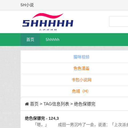
5H小说
首页
5hhhhh
猫咪视频
色色漫画
书包小说网
危城（H）
首页
> TAG信息列表 > 绝色保镖完
绝色保镖完 - 124,3
「嗯，」 成田一男沉吟了一会，说道：「上次派去