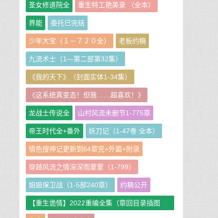
圣女修道院全
重生特工艳美录 （全本）
界能
委托已完结
少年大宝（１－７２０全）
老板约稿
九流术士（1—第二部第32集）
《我的天下》（封面实体1-34集）
《这系统真变态！但我……超喜欢！》
龙战士传说全
山村风流未删节1-775章
帝王时代全+番外
妖刀记（1-47卷 全本）
情色搜神记更新到64章完+外篇+附录
穿越风流之情深深雨蒙蒙（1-799）
姐姐保卫战（1-5部240章）
约稿公开
【重生诡情】2022重编全集（章回目录插图
版）