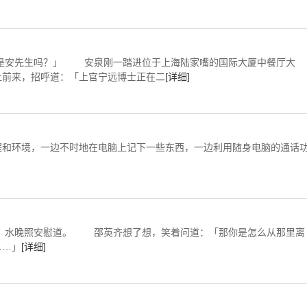
安泉刚一踏进位于上海陆家嘴的国际大厦中餐厅大
上前来，招呼道：「上官宁远博士正在二
[详细]
和环境，一边不时地在电脑上记下一些东西，一边利用随身电脑的通话
水晚照安慰道。 邵英齐想了想，笑着问道：「那你是怎么从那里离
……」
[详细]