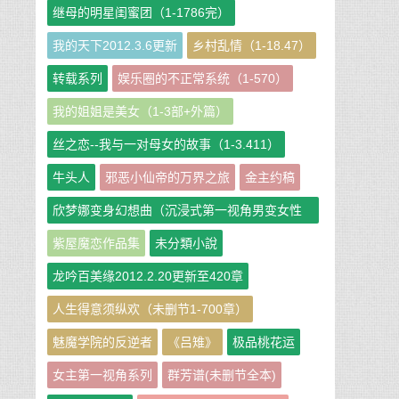
继母的明星闺蜜团（1-1786完）
我的天下2012.3.6更新
乡村乱情（1-18.47）
转载系列
娱乐圈的不正常系统（1-570）
我的姐姐是美女（1-3部+外篇）
丝之恋--我与一对母女的故事（1-3.411）
牛头人
邪恶小仙帝的万界之旅
金主约稿
欣梦娜变身幻想曲（沉浸式第一视角男变女性
转短篇小说集）
紫屋魔恋作品集
未分類小說
龙吟百美缘2012.2.20更新至420章
人生得意须纵欢（未删节1-700章）
魅魔学院的反逆者
《吕雉》
极品桃花运
女主第一视角系列
群芳谱(未删节全本)