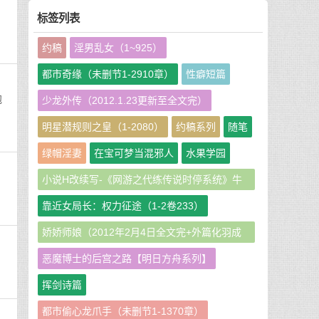
标签列表
约稿
淫男乱女（1~925）
都市奇缘（未删节1-2910章）
性癖短篇
泡
少龙外传（2012.1.23更新至全文完）
明星潜规则之皇（1-2080）
约稿系列
随笔
绿帽淫妻
在宝可梦当混邪人
水果学园
小说H改续写-《网游之代练传说时停系统》牛
牛娘二改GHS版
靠近女局长：权力征途（1-2卷233）
娇娇师娘（2012年2月4日全文完+外篇化羽成
仙篇240章）
恶魔博士的后宫之路【明日方舟系列】
挥剑诗篇
都市偷心龙爪手（未删节1-1370章）