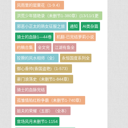
风雨里的罂粟花（1-9.4）
洪荒少年猎艳录（未删节1-380章）{13/11/1更
新}
邪恶小正太的熟女征服之旅
通知
AI类杂篇
骑士的血脉1—44卷
机翻-已完结萝莉小说
约稿合集
全文完
江湖有鱼全
狡猾的风水相师（全）
永恒国度系列全
御心香帅(香国盗艳)（1-573）
豪门浪荡史（未删节1-844章）
骑士的血脉完结
孤雏情陷红粉争霸（未删节1-740章）
姐夫的荣耀（五部）（全本）
官场风月未删节1-1154