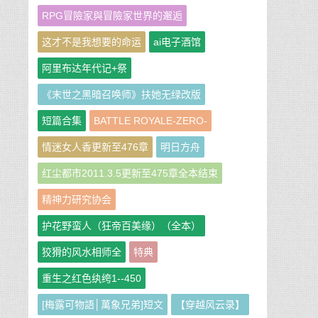
RPG冒險家與冒險家世界的邂逅
这才不是我想要的命运
ai电子酒馆
阿里布达年代记+祭
《末世之黑暗召唤师》扶她无绿改版
短篇合集
BATTLE ROYALE-ZERO-
情迷女人香更新至476章
明日方舟
红尘都市2011.3.5更新至475章全本结束
精神力研究协会
护花野蛮人（狂帝百美缘）（全本）
狡猾的风水相师全
特典
重生之红色纨绔1--450
[梅露可物語│萬象兄弟]短文
【穿越风云录】