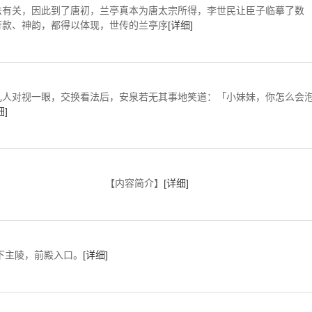
有关，因此到了唐初，兰亭真本为唐太宗所得，李世民让臣子临摹了数
行款、神韵，都得以体现，世传的兰亭序
[详细]
人对视一眼，交换看法后，安泉若无其事地笑道：「小妹妹，你怎么会
细]
【内容简介】
[详细]
前殿入口。
[详细]