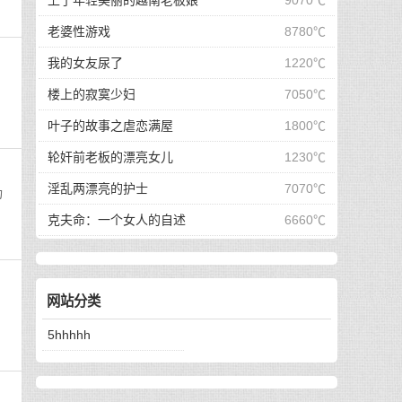
上了年轻美丽的越南老板娘
9070℃
老婆性游戏
8780℃
我的女友尿了
1220℃
楼上的寂寞少妇
7050℃
叶子的故事之虐恋满屋
1800℃
轮奸前老板的漂亮女儿
1230℃
淫乱两漂亮的护士
7070℃
功
克夫命：一个女人的自述
6660℃
网站分类
5hhhhh