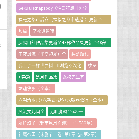
划
Sexual Rhapsody《性爱狂想曲》全
福艳之都市后宫（福临之都市逍遥 ）更新至
951章
短篇
席歐與雀啼
胭脂口红作品集更新至48部作品集更新至48部
说
作者：胭脂口红
午夜风流（华夏神龙）全
碧蓝航线
我上了一棵世界树 [IE浏览器汉化]
纹龙
ai杂篇
黑月作品集
女校先生完
龙魂侠影（全本）
六朝清羽记+六朝云龙吟+六朝燕歌行（全本）
风流女儿国全
无耻魔霸全600章
娇娇娘子（都市风月奇谭）（1-580章）
神鹰帝国（未删节 卷1第1章-卷6第2章）