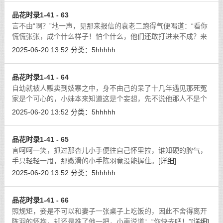
品花时录1-41 - 63
言不由“啊？”地一声，见那来报信的袁老二跑得气便喝道：“看你
慌慌张张，成个什么样子！怕个什么，他们还敢打进来不成？来
的是什么人？多少人？”
[详细]
2025-06-20 13:52
分类：
5hhhhh
品花时录1-41 - 64
自幼就被人贩卖到妓寨之中，身不由己的呆了十几年遇见那死冤
家是个可心的，小妹本来知道这是个妄想，先不说他那人不是个
俗常之人，单只说他已有了姐姐，小妹就绝对不敢再行窥觑。奈
2025-06-20 13:52
分类：
5hhhhh
何，我心里仍是念着他，忘不了，而
[详细]
品花时录1-41 - 65
言呵呵一笑，抓过那杏儿小手便往自己怀里拉，谁知硬的脾气，
手只轻轻一甩，那嫩滑的小手陈羽竟没能握住。
[详细]
2025-06-20 13:52
分类：
5hhhhh
品花时录1-41 - 66
照规矩，妾是不可以和妻子一张桌子上吃饭的，因此不舍得离开
陈羽的怀抱，却还是推了他一把，小声说道：“你快去吧！”
[详细]