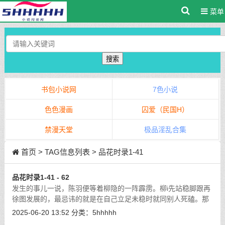
菜单
搜索
书包小说网
7色小说
色色漫画
囚爱（民国H）
禁漫天堂
极品淫乱合集
首页
> TAG信息列表 > 品花时录1-41
品花时录1-41 - 62
发生的事儿一说，陈羽便等着柳隐的一阵霹雳。柳i先站稳脚跟再
徐图发展的，最忌讳的就是在自己立足未稳时就同别人死磕。那
样容易暴露自己不说，还容易受到大的损失。
[详细]
2025-06-20 13:52
分类：
5hhhhh