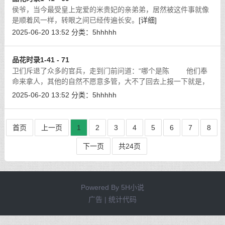
侯爷，当今最受皇上宠爱的米贵妃的亲弟弟，居然被这件事就像
是顺着风一样，转眼之间已经传遍长安。
[详细]
2025-06-20 13:52
分类：
5hhhhh
品花时录1-41 - 71
卫们斥退了众多的官兵，走到门前问道：“哪个是陈 他们奉
命来拿人，其他的自然不愿意多管，大不了回去上报一下就是，
普通的斗殴事件他们连管都懒得管，但是这牵涉上百人的官兵互
2025-06-20 13:52
分类：
5hhhhh
殴，却是必须上报的。
[详细]
首页
上一页
1
2
3
4
5
6
7
8
下一页
共24页
Powered By
5H小说
广告 | 统计代码