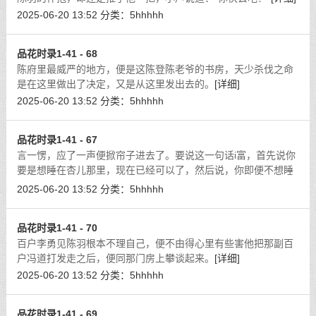
2025-06-20 13:52
分类：
5hhhhh
品花时录1-41 - 68
陈府里最威严的地方，便是这陈登陈老爷的书房，天少杀伐之命
是在这里做出了决定，又是从这里发出去的。
[详细]
2025-06-20 13:52
分类：
5hhhhh
品花时录1-41 - 67
言一愣，应了一声便掀帘子进去了。要说这一句话i富，首先说你
要是想睡在杏儿那里，现在已经可以了，然后说，你即便不想睡
在那里，也该先过去看看才是。这话的落脚点便在该过去看看，
2025-06-20 13:52
分类：
5hhhhh
而不该过去睡在那里。
[详细]
品花时录1-41 - 70
百户李勇见陈羽根本不理自己，便不由得心里有些害他把那副百
户冯道打发走之后，便同那门房上攀谈起来。
[详细]
2025-06-20 13:52
分类：
5hhhhh
品花时录1-41 - 69