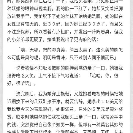
时，她突然将脚往后抽了一下，我抬头看她，只见她正用一
种妩媚的眼神审视着我，我的脸一下红了，她却又笑着把脚
放进我手里，我忙脱下了她的丝袜开始给她洗脚，她的脚在
女性里算较大的，近３９码，因为她已经３９岁了，而且又
不注意保养，所以看着有点粗胖，并发出一阵阵恶臭。但我
的小弟弟却更硬了，接着我说出了更肉麻的话：
「噢，天哪，您的脚真美，简直太美了，这么美的脚怎
么可能是臭的呢，明明是香味，只不过别人闻不惯而已」
说着我恬不知耻地把她的脚捧到嘴边亲了一口，她被我
逗得咯咯大笑。上气不接下气地说道： 「哈哈，你，很
好，很听话」。
洗完脚后，我为她穿上拖鞋，又趁她看电视的时候把她
近期换下来的几双鞋擦干净，就要告辞，她拿出１０美元给
我说我今天的表现很好，她很满意，另外的５美元是额外奖
赏，临走时她突然抱住我在我额头上亲了一口，我攥紧手中
的钱，突然觉得自己像个妓男一样，但却有一种莫名其妙的
快感从我腹下燃烧起来，让我即兴奋，又恐惧，天哪，从未