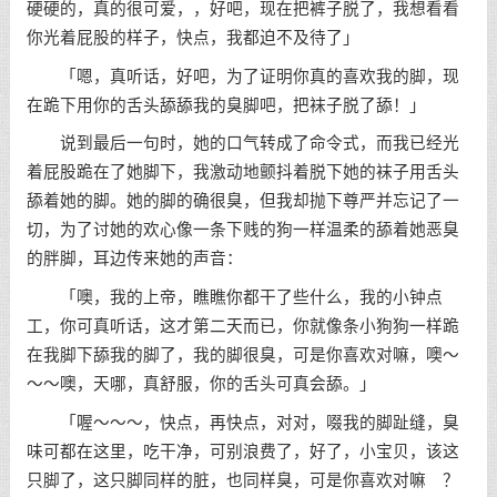
硬硬的，真的很可爱，，好吧，现在把裤子脱了，我想看看
你光着屁股的样子，快点，我都迫不及待了」
「嗯，真听话，好吧，为了证明你真的喜欢我的脚，现
在跪下用你的舌头舔舔我的臭脚吧，把袜子脱了舔！」
说到最后一句时，她的口气转成了命令式，而我已经光
着屁股跪在了她脚下，我激动地颤抖着脱下她的袜子用舌头
舔着她的脚。她的脚的确很臭，但我却抛下尊严并忘记了一
切，为了讨她的欢心像一条下贱的狗一样温柔的舔着她恶臭
的胖脚，耳边传来她的声音：
「噢，我的上帝，瞧瞧你都干了些什么，我的小钟点
工，你可真听话，这才第二天而已，你就像条小狗狗一样跪
在我脚下舔我的脚了，我的脚很臭，可是你喜欢对嘛，噢～
～～噢，天哪，真舒服，你的舌头可真会舔。」
「喔～～～，快点，再快点，对对，啜我的脚趾缝，臭
味可都在这里，吃干净，可别浪费了，好了，小宝贝，该这
只脚了，这只脚同样的脏，也同样臭，可是你喜欢对嘛 ？