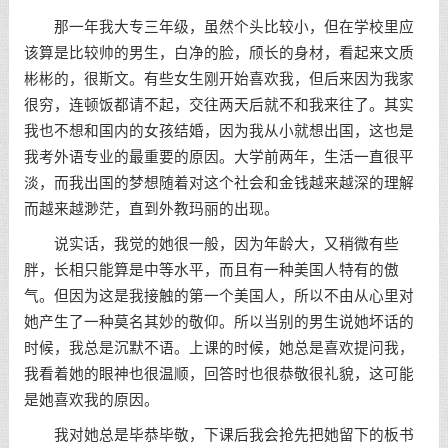
那一年我大专三年级，虽然个头比较小，但在学校里应
该算是比较帅的男生，白净的脸，颀长的身材，看起来文质
彬彬的，很斯文。有些女生刚开始喜欢我，但后来因为我家
很穷，连顿饭都请不起，交往两天后就不和我来往了。其实
我也不想和国内的女孩结婚，因为我从小就想出国，这也是
我考外语专业的最重要的原因。大学前两年，生活一直很平
淡，而我出国的梦想随着对这个社会和金钱越来越深的理解
而越来越渺茫，直到外教玛丽的出现。
说实话，我觉的她很一般，因为年龄大，又稍微有些
胖，长相只能算是中等水平，而且有一种美国人特有的傲
气。但因为这是我接触的第一个美国人，所以不由从心里对
她产生了一种莫名其妙的敬仰。所以当别的男生说她坏话的
时候，我总是沉默不语。上课的时候，她总是喜欢提问我，
我看着她的眼神也很温顺，回答时也很恭敬很礼貌，这可能
是她喜欢我的原因。
我对她总是毕恭毕敬，下课后我会抢先把她留下的板书