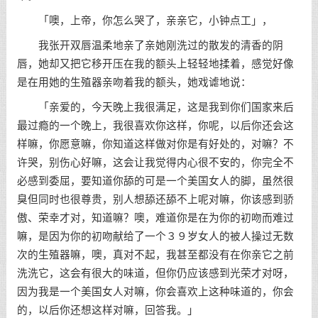
「噢，上帝，你怎么哭了，亲亲它，小钟点工」，
我张开双唇温柔地亲了亲她刚洗过的散发的清香的阴
唇，她却又把它移开压在我的额头上轻轻地揉着，感觉好像
是在用她的生殖器亲吻着我的额头，她戏谑地说：
「亲爱的，今天晚上我很满足，这是我到你们国家来后
最过瘾的一个晚上，我很喜欢你这样，你呢，以后你还会这
样嘛，你愿意嘛，你知道这样做对你是有好处的，对嘛？不
许哭，别伤心好嘛，这会让我觉得内心很不安的，你完全不
必感到委屈，要知道你舔的可是一个美国女人的脚，虽然很
臭但同时也很尊贵，别人想舔还舔不上呢对嘛，你该感到骄
傲、荣幸才对，知道嘛？噢，难道你是在为你的初吻而难过
嘛，是因为你的初吻献给了一个３９岁女人的被人操过无数
次的生殖器嘛，噢，真对不起，我甚至都没有在你亲它之前
洗洗它，这会有很大的味道，但你仍应该感到光荣才对呀，
因为我是一个美国女人对嘛，你会喜欢上这种味道的，你会
的，以后你还想这样对嘛，回答我。」