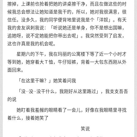
擦掉，上课前也抢着把她的讲桌擦干净，而且在做这些的时
候我总会想法让她知道是我干的，所以，她对我很满意，很
信任。没多久，我的同学便背地里说我是个「洋奴」。有天
我的舍友讽刺我说：「听说她还是单身，你不是想出国嘛，
追她呀，说不定她能把你带出去呢」。我突然受到了启发，
这也许真是我的机会呢。
星期六的下午，我在玛丽的公寓楼下等了近一个小时才
等到她，她穿着大Ｔ恤，牛仔短裤，背着一大包东西刚从外
面回来。
「在这里干嘛？」她笑着问我
「没··没··没干什么，我刚好从这里路过」，我支支吾吾
的说
她盯着我羞赧的眼睛看了一会儿，好像在我眼睛里寻找
着什么，接着她笑了
笑说