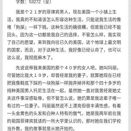
字数：53272（全）
我是个２１岁的菲律宾男人，现在美国一个小镇上生
活，我真的不知道该怎么形容这种生活，只能说我生活的像
堆「狗屎」一样下贱。这种生活的确很糟，但是我已经不能
回头，因为这一切都是我自己的选择，不管怎么样，我实现
了自己的愿望，来到我向往已久的美国，这个地球上最文明
的国家，而且，对于这种生活，我好像已经认命了，也可以
这么说，我彻底麻木了。
先说说带我来美国的那个４０岁的女人吧，她叫玛丽，
尽管她比我大１９岁，却曾经是我的妻子，就算她现在已经
把我像鞋底下踩的一块狗屎一样抛弃掉并和那个四十多岁的
纯种美国男人托尼生活在一起，虽然她一直对我曾经是她丈
夫这件事深感耻辱，但不管怎么说，她仍算是我这辈子唯一
有过的一位妻子。玛丽虽然说不上漂亮但很丰满性感，有着
一头金黄色的头发和白种人特有的傲气，她是我两年前在我
的祖国菲律宾就读的一所大学里认识的，那时她在我们学校
当外教，我的故事就是从她开始的。