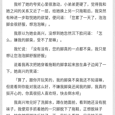
我听了她的夸奖心里很激动，小弟弟更硬了，觉得我和
她之间的关系又近了一层，给她换上另一只拖鞋后，我突然
有种进一步取悦她的欲望，便问道：「您累了一天了，泡泡
脚会很舒服，想泡泡嘛」。
我原以为她会高兴，没想到她忽然沉下脸问道：「怎
么，嫌我的脚臭，受不了是嘛」。
我忙说：「没有没有，您的脚真的一点都不臭，我只是
想让您泡泡脚舒服舒服」
说着我再次把她穿着拖鞋的脚拿起来放在鼻子边闻了一
下，她高兴的笑道：
「算了，跟你开玩笑的，我的脚臭不臭我还不知道嘛，
但是看到你能对我这么好，不嫌我脚臭还闻我的脚，我真的
挺开心的，你真很招人喜欢呀，快去倒水吧」
我高兴地兑好了洗脚水，蹲在她面前，看到她还没有脱
袜子，我便双手抓着她的一只脚脱下了拖鞋，正想脱袜子