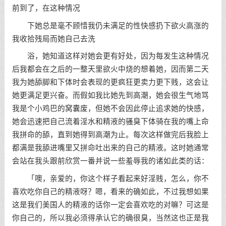
前到了，在这种情况
下她总是毫不顾惜我仍未满足的性快感扔下欲火高涨的
我收拾残局而她自己去洗
浴，她知道这样对她会更有好处，因为每发生这种情况
后我都会在之后的一整天里欲火中烧的想着她，因而第二天
我为她舔脚和下体时会表现的更疯狂更卖力更下贱，这会让
她更满足更兴奋。而假如我比她先到高潮，她会很生气地骂
我是个小鸡巴的窝囊废，但她不会因此停止追求她的快感，
她会迅速把自己流着淫水和精液的骚臭下体骑在我的嘴上命
我拼命的舔，直到她得到高潮为止。每次这样做完后我脸上
都满是我舔进嘴里又拼命吐出来的自己的精液。这时她通常
会站在我头跟前欣赏一番并说一些羞辱我的诸如此类的话：
「噢，亲爱的，你这个样子看起来好淫贱，怎么，你不
喜欢吃你自己的精液呀？嗯，看来的确如此，不过我想如果
这是我们美国人的精液的话你一定会喜欢吃的对嘛？可这是
你自己的，所以我必须得承认它的确很臭，当然这也正是我