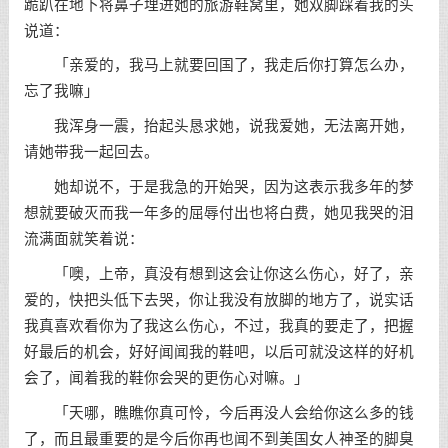
跪趴在地下将鼻子埋进她的旅游鞋窝里，她双脚踩着我的头
说道：
「亲爱的，我马上就要回国了，我走后你打算怎么办，
忘了我嘛」
我浑身一震，抬起头恳求她，说我爱她，无法离开她，
请她带我一起回去。
她却说不，于是我急的开始哭，因为这表示我多年的梦
想就要破灭而我一年多的屈辱付出也将白费，她见我哭的泪
流满面就笑着说：
「噢，上帝，真没有想到这会让你这么伤心，好了，亲
爱的，快把头低下去哭，你让我没有放脚的地方了，说实话
我真喜欢看你为了我这么伤心，不过，我真的要走了，把握
好最后的机会，好好闻闻我的鞋吧，以后可就没这样的好机
会了，闻着我的鞋你会哭的更伤心对嘛。」
「天哪，瞧瞧你真可怜，今后再没人会给你这么多的钱
了，而且最重要的是今后你再也闻不到美国女人神圣的脚臭