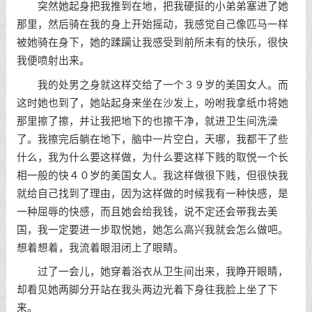
突然她起身把我推到在地，把我硬挺的小弟弟塞进了她
那里，然后骑在我的身上开始摇动，我感觉自己像匹马一样
被她骑在身下，她的蹂躏让我感受到前所未有的快乐，很快
我便喷射出来。
我的处男之身就这样交给了一个３９岁的美国女人。而
这时她也到了，她站起身来坐在沙发上，吩咐我拿纸巾将她
那里擦了擦，并让我把地下的也擦干净，就进卫生间洗澡
了。我擦完后躺在地下，脑中一片空白，天哪，我都干了些
什么，我为什么要这样做，为什么要这样下贱的取悦一个长
相一般的快４０岁的美国女人。我这样做很下贱，但很快我
就给自己找到了理由，因为这样做的时候我有一种快感，是
一种屈辱的快感，而且她会给我钱，说不定还会带我去美
国，我一定要进一步取悦她，她怎么高兴我就会怎么做吧。
想着想着，我流着眼泪闭上了眼睛。
过了一会儿，她穿着浴衣从卫生间出来，我睁开眼睛，
却看见她两脚分开站在我头两边光着下身往我脸上坐了下
来。