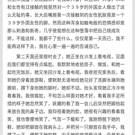
和女性有过接触的我竟然对一个３９岁的外国女人做出了这
么无耻的事，长大后嘴唇第一次接触到的女性肌肤竟是一个
３９岁外国女性的脚，然而这种浑身如触电般的恐惧感却是
那么刺激和新奇，几乎使我想在这种堕落中把自己烧成灰
烬，不能这样，我都干了些什么，仅仅是第一天而已，我不
能再这样下去，我在心里一遍一遍的告诫自己。
第二天我还是按时去了，她正坐在沙发上看电视，见面
后我们都觉得有点尴尬。我默默地收拾房子、做饭，和她一
起吃完饭后，她又坐回沙发上看电视。我收拾完家务后，看
到她仍穿着旅游鞋，便默默无语地给她兑好了洗脚水端到她
跟前，蹲下身抬她的脚时，她却不动。抬头发现她正冷冷地
看着我，我很尴尬，不知怎么样面对她才好，看着我手足所
措的样子她忽然笑了，妩媚的看了我一会儿后突然把脚抬起
来放在我的鼻子边。我仰视着她的脸，她很有兴趣的看着我
笑，我也傻傻地笑了，气氛一下缓和了。我刚想脱下她的
鞋，她却把脚放在我肩头上，并把另一只脚放在我手中，我