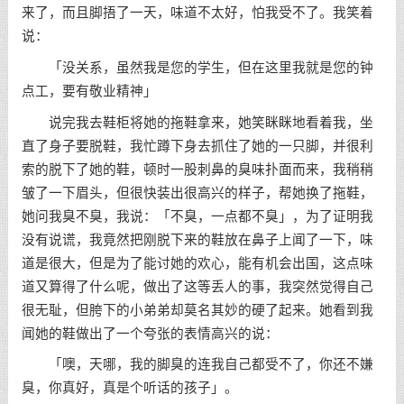
来了，而且脚捂了一天，味道不太好，怕我受不了。我笑着
说：
「没关系，虽然我是您的学生，但在这里我就是您的钟
点工，要有敬业精神」
说完我去鞋柜将她的拖鞋拿来，她笑眯眯地看着我，坐
直了身子要脱鞋，我忙蹲下身去抓住了她的一只脚，并很利
索的脱下了她的鞋，顿时一股刺鼻的臭味扑面而来，我稍稍
皱了一下眉头，但很快装出很高兴的样子，帮她换了拖鞋，
她问我臭不臭，我说：「不臭，一点都不臭」，为了证明我
没有说谎，我竟然把刚脱下来的鞋放在鼻子上闻了一下，味
道是很大，但是为了能讨她的欢心，能有机会出国，这点味
道又算得了什么呢，做出了这等丢人的事，我突然觉得自己
很无耻，但胯下的小弟弟却莫名其妙的硬了起来。她看到我
闻她的鞋做出了一个夸张的表情高兴的说：
「噢，天哪，我的脚臭的连我自己都受不了，你还不嫌
臭，你真好，真是个听话的孩子」。