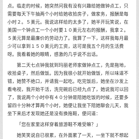
点。临走的时候，她突然问我有没有兴趣给她做钟点工，只
需要每天下午抽两个小时给她收拾房子，做家务，报酬是每
小时２。５美元。我说这样给的太多了，她半开玩笑说，在
美国一个钟点工一个小时要１０美元左右的报酬，我拿２。
５美元算是最廉价的劳动力了。我算了一下，这样我每月最
少可以拿到１５０美元的工资，这可是我五个月的生活费
呀。我看着她的眼睛，感激的几乎说不出话。
第二天七点钟我就到玛丽老师家做钟点工，先是拖地，
收拾桌子，然后做饭。因为我很小就开始做饭，所以味道不
错，她赞不绝口，并请我一起吃。吃完饭后，她坐在沙发上
看电视，我开始干活，洗完碗后已经九点了，她说我可以回
了，我说两个小时中有４０分钟是陪她吃饭的时候，还要多
留四十分种才算两个小时，她便让我坐下陪她聊会儿天，我
坐下来后才发现她还是没有换拖鞋，便问道：
「您在家里这样穿着旅游鞋不难受嘛？」
她笑笑说自已很累，在外面累了一天，一坐下就不想起