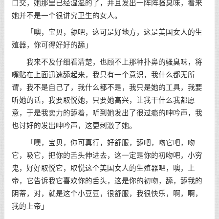
口交，她那里已经湿湿的了，并且发出一阵阵骚臭味，看来
她并不是一个很讲究卫生的女人。
「噢，宝贝，舔吧，这可是好地方，这是美国女人的生
殖器，你可得好好的舔」
我来不及仔细看清楚，也顾不上那种扑鼻的骚臭味，将
嘴贴在上面迅速舔起来，我只有一个意识，我什么都无所
谓，我不是自己了，我什么都不是，我只是她的工具，我要
听她的话，我要取悦她，只要她高兴，让我干什么我都愿
意，于是我卖力的舔着，听到她发出了很过瘾的呻吟声，我
也讨好的发出呻吟声，这更刺激了她。
「噢，宝贝，你可真行，好舒服，舔吧，吻它吧，吻
它，吸它，把你的舌头伸进去，这一定是你的初吻吧，小穷
鬼，好好取悦它，取悦这个美国女人的生殖器吧，噢，上
帝，它告诉我它喜欢你的舌头，这是你的初吻，舔，舔我的
阴蒂，对，就是这个小豆豆，很舒服，我很快乐，啊，啊，
我的上帝」