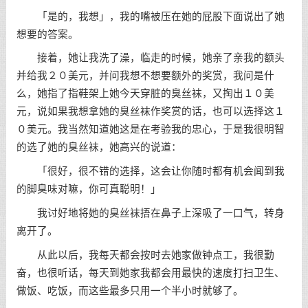
「是的，我想」，我的嘴被压在她的屁股下面说出了她
想要的答案。
接着，她让我洗了澡，临走的时候，她亲了亲我的额头
并给我２０美元，并问我想不想要额外的奖赏，我问是什
么，她指了指鞋架上她今天穿脏的臭丝袜，又掏出１０美
元，说如果我想拿她的臭丝袜作奖赏的话，也可以选择这１
０美元。我当然知道她这是在考验我的忠心，于是我很明智
的选了她的臭丝袜，她高兴的说道：
「很好，很不错的选择，这会让你随时都有机会闻到我
的脚臭味对嘛，你可真聪明！」
我讨好地将她的臭丝袜捂在鼻子上深吸了一口气，转身
离开了。
从此以后，我每天都会按时去她家做钟点工，我很勤
奋，也很听话，每天到她家我都会用最快的速度打扫卫生、
做饭、吃饭，而这些最多只用一个半小时就够了。