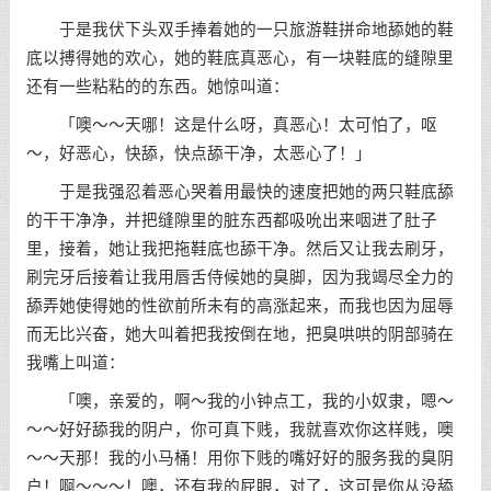
于是我伏下头双手捧着她的一只旅游鞋拼命地舔她的鞋
底以搏得她的欢心，她的鞋底真恶心，有一块鞋底的缝隙里
还有一些粘粘的的东西。她惊叫道：
「噢～～天哪！这是什么呀，真恶心！太可怕了，呕
～，好恶心，快舔，快点舔干净，太恶心了！」
于是我强忍着恶心哭着用最快的速度把她的两只鞋底舔
的干干净净，并把缝隙里的脏东西都吸吮出来咽进了肚子
里，接着，她让我把拖鞋底也舔干净。然后又让我去刷牙，
刷完牙后接着让我用唇舌侍候她的臭脚，因为我竭尽全力的
舔弄她使得她的性欲前所未有的高涨起来，而我也因为屈辱
而无比兴奋，她大叫着把我按倒在地，把臭哄哄的阴部骑在
我嘴上叫道：
「噢，亲爱的，啊～我的小钟点工，我的小奴隶，嗯～
～～好好舔我的阴户，你可真下贱，我就喜欢你这样贱，噢
～～天那！我的小马桶！用你下贱的嘴好好的服务我的臭阴
户！啊～～～！噢，还有我的屁眼，对了，这可是你从没舔