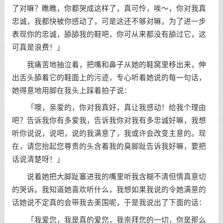
了对嘛？瞧瞧，你都哭成这样了，真可怜，唉～，你对我真
忠诚，我都快被你感动了，可是这还不够对嘛，为了进一步
表现你的忠诚，舔舔我的鞋吧，你可从来都没有舔过它，这
可真是浪费！」
我痛苦地抽泣着，把嘴和鼻子从她的鞋窝里移出来，伸
出舌头舔着它的鞋面上的污迹，专心听着她说的每一句话，
她得意地用脚在我头上踩着拍子说：
「噢，亲爱的，你对我真好，真让我感动！给我个理由
吧？告诉我你有多爱我，告诉我你对我有多忠诚好嘛，我想
听你说说，说吧，说的我满意了，我或许会改变主意的。现
在，请您抬起您尊贵的头含着我的臭脚趾告诉我好嘛，要把
话说清楚呀！」
说着她把大脚趾塞进我的嘴里听我含糊不清但情真意切
的哭诉。我知道她喜欢听什么，我想如果我说的令她满意的
话她说不定真的会带我去美国呢，于是我说出了下面的话：
「我爱您，我是真的爱您，我崇拜您的一切，你是那么