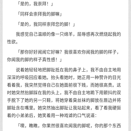
「是的，我崇拜！」
「同样会崇拜我的脚嘛」
「是的，我同样崇拜您的脚！」
我感觉自己温顺的像一只绵羊，屈辱感再次燃烧起我的
性欲。
「那你好好闻闻它好嘛？我很喜欢你闻我的脚的样子，
你闻我的脚的样子真性感！」
说着她轻轻地把脚趾抵在我的鼻子上，我不由自主地用
深深的呼吸回应着她。抬头看她时，她正用一种赞许的目光
看着我，我突然觉得自己在她面前很下贱，而她很高贵。这
时她突然抬脚踩在我的头上，我不由自主地跪下用颤抖的双
手脱下了她的另一只鞋，将她穿着臭丝袜的脚放在唇边并将
脚趾含在嘴里。她突然抽出脚趾让我站起来，看了看我硬挺
着的小弟弟后，她笑着用一种戏谑的口气说道：
「噢，瞧瞧，你果然很喜欢闻我的脚呢，你的那个东西