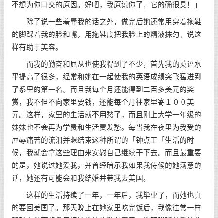
不想为你口交的原因。好吧，我原谅你了，它的确很臭！」
除了说一些羞辱我的话之外，做完后她还常用穿着拖鞋
的脚踩着我的脸和嘴，用拖鞋底把我脸上的精液抹匀，说这
样有助于美容。
而我的勤奋和屈从也使我得到了不少，首先我的英语水
平提高了很多，经常和她在一起使我的英语成绩突飞猛进到
了系里的第一名。而且我每个月还能得到二百多美元的奖
赏，我不但不向家里要钱，还能每个月往家里寄１００美
元。这样，家里的生活就不用愁了，而且刚上大学一年级的
妹妹也不会再为学费和生活费发愁。每当我在夜里为我受的
屈辱痛苦的流泪并想结束这种所谓的「钟点工「生活的时
候，我就会拿这些理由来安慰自己继续干下去。而且最重要
的是，她说过她爱我，并曾经暗示我如果我侍候的她满意的
话，她还有可能会和我结婚并带我去美国。
这样的生活持续了一年，一年后，我毕业了，而她也真
的要回美国了。那天晚上在她家里吃完饭后，我像往常一样