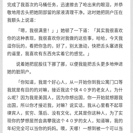
完成了我首次的马桶任务，迅速擦去了呛出来的眼泪，并恭
敬地用舌头把她阴部留的尿液清理干净。这时她把阴户压在
我额头上说道：
「嗯，我很满意！」」她顿了一下道：「其实我很喜欢
你的这种表现，我很喜欢你对我做的这些事，哈哈，今天我
逗你玩的，看把你急的，好了，别太激动，快把舌头塞进我
的逼里，我喜欢有东西充实着它的感觉。」
说着她把屁股往下挪了挪，以便我能把舌头更多地伸进
她的脏阴户。
「你知道，我是个好心人，从一开始你到我公寓门口等
我就是有目的的对嘛，接近我这个快４０岁的老女人，为什
么呢？因为我是美国人，因为你想出国，你一开始就想跟我
出国，所以你才接近我，对嘛？说实话，我从心里看不起菲
律宾人，贫穷、落后、没有文化，尤其是你这种人，为了实
现你的梦想居然会高攀我这个４０岁的女人，知道嘛，我的
年纪完全可以当你的妈妈。噢，天哪！一想到被一个可以当