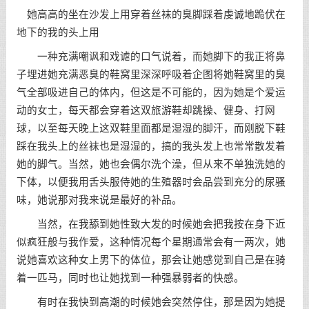
她高高的坐在沙发上用穿着丝袜的臭脚踩着虔诚地跪伏在
地下的我的头上用
一种充满嘲讽和戏谑的口气说着，而她脚下的我正将鼻
子埋进她充满恶臭的鞋窝里深深呼吸着企图将她鞋窝里的臭
气全部吸进自己的体内，但这是不可能的，因为她是个爱运
动的女士，每天都会穿着这双旅游鞋却跳操、健身、打网
球，以至每天晚上这双鞋里面都是湿湿的脚汗，而刚脱下鞋
踩在我头上的丝袜也是湿湿的，搞的我头发上也常常散发着
她的脚气。当然，她也会偶尔洗个澡，但从来不单独洗她的
下体，以便我用舌头服侍她的生殖器时会品尝到充分的尿骚
味，她说那对我来说是最好的补品。
当然，在我舔到她性致大发的时候她会把我按在身下近
似疯狂般与我作爱，这种情况每个星期通常会有一两次，她
说她喜欢这种女上男下的体位，那会让她感觉到自己是在骑
着一匹马，同时也让她找到一种强暴弱者的快感。
有时在我快到高潮的时候她会突然停住，那是因为她提