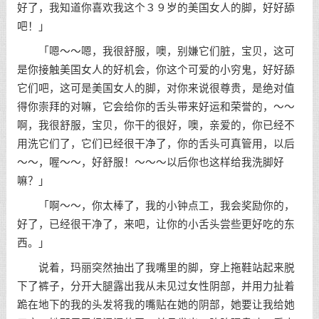
好了，我知道你喜欢我这个３９岁的美国女人的脚，好好舔
吧！」
「嗯～～嗯，我很舒服，噢，别嫌它们脏，宝贝，这可
是你接触美国女人的好机会，你这个可爱的小穷鬼，好好舔
它们吧，这可是美国女人的脚，对你来说很尊贵，是绝对值
得你崇拜的对嘛，它会给你的舌头带来好运和荣誉的，～～
啊，我很舒服，宝贝，你干的很好，噢，亲爱的，你已经不
用洗它们了，它们已经很干净了，你的舌头可真管用，以后
～～，喔～～，好舒服！～～～以后你也这样给我洗脚好
嘛？」
「啊～～，你太棒了，我的小钟点工，我会奖励你的，
好了，已经很干净了，来吧，让你的小舌头尝些更好吃的东
西。」
说着，玛丽突然抽出了我嘴里的脚，穿上拖鞋站起来脱
下了裤子，分开大腿露出我从未见过女性阴部，并用力扯着
跪在地下的我的头发将我的嘴贴在她的阴部，她要让我给她