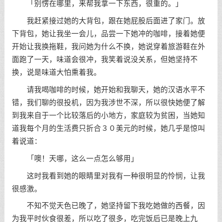
「别愣在哪里，来帮我拿一下东西，很重的。」
我赶紧接过她的大背包，跟在她屁股后面进了家门。放
下背包，她让我坐一会儿，品尝一下她冲的咖啡，接着她便
开始让我换拖鞋，我问她为什么不换，她说穿着旅游鞋在外
面跑了一天，味道会很冲，我笑着说没关系，但她坚持不
换，说是味道大怕熏着我。
请我喝咖啡的时候，她开始和我聊天，她的汉语水平不
错，我们聊的很投机，因为我涉世不深，所以很快她便了解
到我来自于一个比较落后的小地方，家庭较为贫困，当她知
道我每个月的生活费只折合３０美元的时候，她几乎是惊叫
着说道：
「噢！天哪，这么一点怎么够用」
这时我看到她的眼睛里对我有一种很明显的怜悯，让我
很感激。
不知不觉天色已晚了，她坚持留下我吃她做的西餐，因
为我平时伙食很差，所以吃了很多，吃完饭后已是晚上九