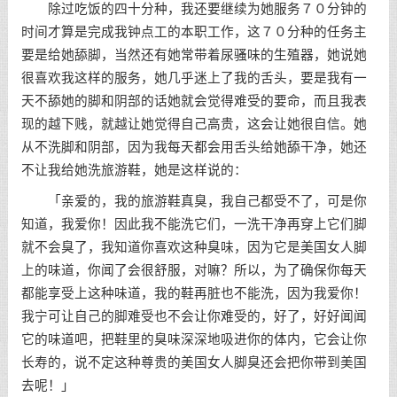
除过吃饭的四十分种，我还要继续为她服务７０分钟的
时间才算是完成我钟点工的本职工作，这７０分种的任务主
要是给她舔脚，当然还有她常带着尿骚味的生殖器，她说她
很喜欢我这样的服务，她几乎迷上了我的舌头，要是我有一
天不舔她的脚和阴部的话她就会觉得难受的要命，而且我表
现的越下贱，就越让她觉得自己高贵，这会让她很自信。她
从不洗脚和阴部，因为我每天都会用舌头给她舔干净，她还
不让我给她洗旅游鞋，她是这样说的：
「亲爱的，我的旅游鞋真臭，我自己都受不了，可是你
知道，我爱你！因此我不能洗它们，一洗干净再穿上它们脚
就不会臭了，我知道你喜欢这种臭味，因为它是美国女人脚
上的味道，你闻了会很舒服，对嘛？所以，为了确保你每天
都能享受上这种味道，我的鞋再脏也不能洗，因为我爱你！
我宁可让自己的脚难受也不会让你难受的，好了，好好闻闻
它的味道吧，把鞋里的臭味深深地吸进你的体内，它会让你
长寿的，说不定这种尊贵的美国女人脚臭还会把你带到美国
去呢！」