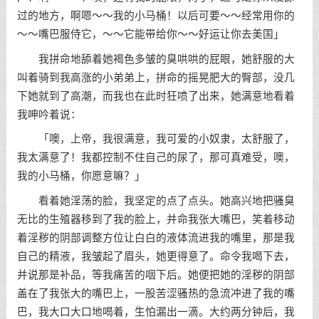
过的地方，啊嗯～～我的小马桶！以后可要～～经常用你的
～～嘴巴服侍它，～～它能带给你～～好运让你去美国」
我拼命地舔着她褐色多皱的臭哄哄的屁眼，她舒服的大
叫着骑到我高涨的小弟弟上，拼命的摇晃肥大的臀部，没几
下她就到了高潮，而我也在此时狂喷了出来，她满意地看着
我呻吟着说：
「噢，上帝，我很满意，我可爱的小奴隶，太舒服了，
我太满意了！我都控制不住自己的尿了，那可真难受，噢，
我的小马桶，你愿意嘛？」
看着她淫荡的脸，我坚定的点了点头。她高兴地把骚臭
无比的生殖器移到了我的脸上，并命我张大嘴巴，笑着移动
着淫秽的阴部调整方位让白白的液体流进我的嘴里，那是我
自己的精液，我皱起了眉头，她更得意了。命令我喝下去，
并说那是补品，等我痛苦的咽下后。她便把她的淫秽的阴部
盖在了我张大的嘴巴上，一股苦涩骚热的急流冲进了我的嘴
巴，我大口大口地喝着，生怕漏出一滴。大约两分钟后，我