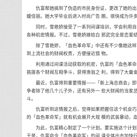
仇富帮她搞到了伪造的市民身份证，更改了她的出身
嫒佳丽。她大学毕业后进入时尚广告 圈，很快成为许
同时，雪艳娇接受了一系列间谍培训，学会利用自己
各种机密情报。不过，雪艳娇嫁给白 邪武完全是恋爱
除了雪艳娇，「血色革命军」中还有不少像她这样的
到上流社会的财阀权贵，方便接近猎 物。
利用通过间谍活动获取的机密，仇富的「血色革命军
挑拨各个财阀互相争斗，获得渔翁之 利，得到了大量
最近，仇富得到重要情报——「新上海总商会」即将
争者除了他几个儿子外，还有另外一 些大财阀的当家
斗。
仇富听到这情报之后，觉得如果把握住这个机会巧妙
的「血色革命军」就有机会展开大规 模的武装暴动，
为此，仇富精心制定了一个计划。要实施这个计划，
于是，仇富命令「血色革命军」的间 谍全体出击加快