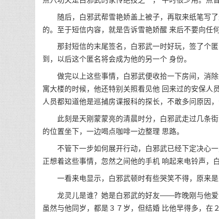
随后，白邪武帮雪艳娇盖上被子，再取来纸笔写了封
的。至于短信内容，就是告诉雪艳娇醒 来后不要向任
那封短信的末尾签名，白邪武一时好玩，签了个匿名
到，以后这个匿名将会成为他的另一个 身份。
做完以上这些事情，白邪武便收拾一下房间，消除掉
寓大楼的时候，他还特别关照看见他 回来过的安保人
人员都知道他是巡捕房谍报科的探长，不敢多问原因，
此刻是天刚蒙蒙亮的清晨时分，白邪武走过几条街道
的位置坐下，一边喝点咖啡一边整理 思路。
不管下一步如何展开行动，白邪武已经下定决心一定
正想着这些事情，忽然之间他的手机 响起来电铃声，
一看来电显示，白邪武顿时有些哭笑不得，原来是
龙灵儿是谁？她是白邪武的好友——昨晚刚与他爱妻
虽然与他同岁，都是３７岁，但结婚 比他早得多，在