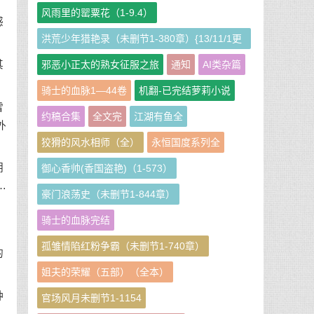
风雨里的罂粟花（1-9.4）
感
洪荒少年猎艳录（未删节1-380章）{13/11/1更
新}
其
邪恶小正太的熟女征服之旅
通知
AI类杂篇
骑士的血脉1—44卷
机翻-已完结萝莉小说
雪
约稿合集
全文完
江湖有鱼全
外
狡猾的风水相师（全）
永恒国度系列全
钥
御心香帅(香国盗艳)（1-573）
…
豪门浪荡史（未删节1-844章）
骑士的血脉完结
孤雏情陷红粉争霸（未删节1-740章）
的
姐夫的荣耀（五部）（全本）
种
官场风月未删节1-1154