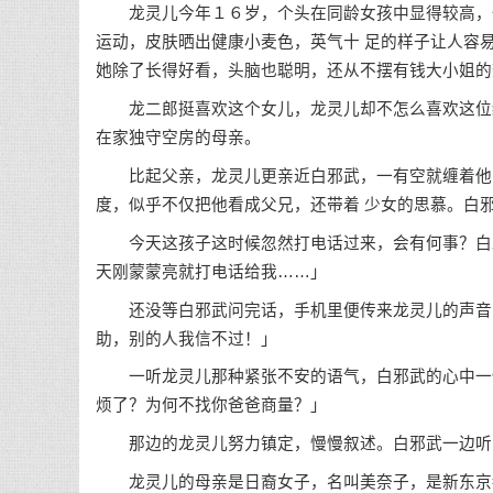
龙灵儿今年１６岁，个头在同龄女孩中显得较高，一
运动，皮肤晒出健康小麦色，英气十 足的样子让人容
她除了长得好看，头脑也聪明，还从不摆有钱大小姐的
龙二郎挺喜欢这个女儿，龙灵儿却不怎么喜欢这位经
在家独守空房的母亲。
比起父亲，龙灵儿更亲近白邪武，一有空就缠着他，
度，似乎不仅把他看成父兄，还带着 少女的思慕。白
今天这孩子这时候忽然打电话过来，会有何事？白邪
天刚蒙蒙亮就打电话给我……」
还没等白邪武问完话，手机里便传来龙灵儿的声音，
助，别的人我信不过！」
一听龙灵儿那种紧张不安的语气，白邪武的心中一怔
烦了？为何不找你爸爸商量？」
那边的龙灵儿努力镇定，慢慢叙述。白邪武一边听，
龙灵儿的母亲是日裔女子，名叫美奈子，是新东京都