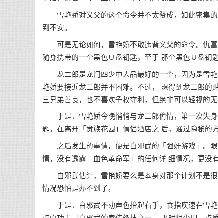
雪艳娇对义父的这个命令并不太赞成，如此密集的间
到不安。
可是无论如何，雪艳娇不敢违背义父的命令。仇富交
随身携带的一个黑色Ｕ盘钥匙，至于 那个黑色Ｕ盘钥
龙二郎是龙门四少中人品最好的一个，因为是雪艳娇
艳娇要接近龙二郎并不困难。不过， 想得到龙二郎的
三兄弟善良，也不喜欢争权夺利，但绝非可以轻视的无
于是，雪艳娇今晚悄悄与龙二郎偷情，第一次失身给
匙，在离开「贵族花园」情侣酒店之 后，通过隐秘的
之后发生的事情，便是白邪武的「强奸游戏」。眼下
情，没有透露「血色革命军」的任何详 细情况，更没
白邪武估计，雪艳娇要么是本身对那个计划不是很清
情况恐怕是办不到了。
于是，白邪武不动声色抬起右手，食指疾速在雪艳娇
点穴功夫是白邪武的家传绝技之一， 平时很少用。点