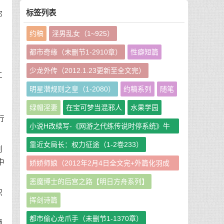
标签列表
那
约稿
淫男乱女（1~925）
，
都市奇缘（未删节1-2910章）
性癖短篇
少龙外传（2012.1.23更新至全文完）
工
明星潜规则之皇（1-2080）
约稿系列
随笔
，
绿帽淫妻
在宝可梦当混邪人
水果学园
行
小说H改续写-《网游之代练传说时停系统》牛
牛娘二改GHS版
靠近女局长：权力征途（1-2卷233）
别
中
娇娇师娘（2012年2月4日全文完+外篇化羽成
仙篇240章）
恶魔博士的后宫之路【明日方舟系列】
织
挥剑诗篇
都市偷心龙爪手（未删节1-1370章）
薄