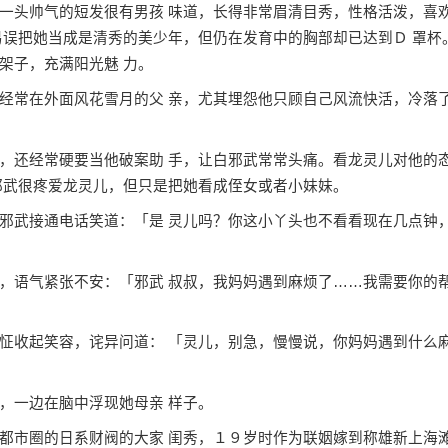
头帅气的短发很有男孩 味道，长得非常眉清目秀，性格活泼，喜
易误把她当成是清秀的美少年，但仍在发育中的胸部却已达到Ｄ 罩杯
架子，充满阳光魅 力。
常在外面风花雪月的父 亲，尤其埋怨他只顾自己风流快活，冷落
还经常硬要当他破案助 手，让白邪武常常头痛。看龙灵儿对他的
邪武很疼爱龙灵儿，但只是把她看成侄女或者小妹妹。
武接通电话笑道：「是 灵儿吗？你这小丫头也不看看现在几点钟
语气紧张不安：「邪武 叔叔，我妈妈遇到麻烦了……我需要你的
收起笑容，诧异问道： 「灵儿，别急，慢慢说，你妈妈遇到什么
一边在脑中浮现她母亲 样子。
市圈的日系财阀的大家 闺秀，１９岁时作为联姻嫁到称雄新上海