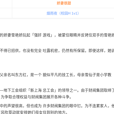
娇妻很甜
烟雨夜（校园H 1v1）
娇妻雪艳娇玩起「强奸 游戏」，被蒙住眼睛并反铐住双手的雪艳
得已招供，也没有完全 吐露机密，仍然有所保留。即使这样，她
亲名叫东方红，是一个 貌似平凡的技工长，母亲雪仙子是小学教
地下工会组织「新上海 总工会」的领导之一。由于财阀集团取缔
，为争取合理权益与财阀集团展开各种斗争。
的声望很高，但也成为 许多财阀集团的眼中钉。为不连累家人，
有风吹草动就安排她们母女住到别的地方。