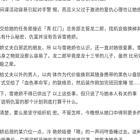
谍活动容易引起对手警 惕，而且义父过于激进的复仇心理也让她
给她的任务是接近「青 红门」总务部主管龙二郎，找机会偷换掉
匙有什么秘密，仇富并没有告诉雪艳娇。
丈夫白邪武的朋友，所 以与雪艳娇也认识，还一直对她很爱慕，
贴身之物就没那么容易了。龙二郎毕竟是龙十三爷的儿子，虽然 比另
能之辈。
丈夫以外的男人，以肉 体作为代价偷换到其随身携带的黑色Ｕ盘
方式交给了「血色革命军」的联络员，然后装作刚加完班回家睡 觉…
，雪艳娇不得已供出了 以上这些事，但只说了与她本人有关的事
有说明仇富的那个计划到底打算干什么。
楚，要么是坚守组织机 密。不管怎样，今晚想从她口中得到更多
后颈的某穴位一点，冷 艳娇娃便「嗯」的一声闷哼昏睡过去。这
昏娇妻后，白邪武解开她的手铐并摘掉遮目罩，擦乾净她身子。