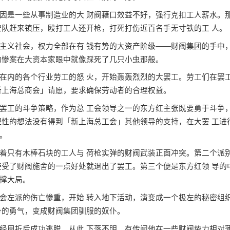
是一些从事制造业的大 财阀藉口效益不好，强行克扣工人薪水。
安队赶来镇压，殴打工人还开枪，打死打伤近百名手无寸铁的工 人。
义社会，权力全部在有 钱有势的大资产阶级——财阀集团的手中
的惨案在大资本家眼中就像踩死了几只小虫那般。
内的各个行业劳工的怒 火，开始轰轰烈烈的大罢工。劳工们在罢
新上海总商会」请愿，要求确保劳动者的合理权益。
工的斗争策略，作为总 工会领导之一的东方红主张既要勇于斗争
理性的想法没有得到「新上海总工会」其他领导的支持，在大罢 工进
。
只有木棒石块的工人与 荷枪实弹的财阀武装正面冲突。第二个派
接受了财阀施舍的一点好处就退出了罢工。第三个便是东方红领 导的
撑大局。
左派的伤亡惨重，开始 转入地下活动，演变成一个极左的秘密组
争的勇气，变成财阀集团驯服的奴仆。
周折后成功逃脱，从此 下落不明，有传闻他在一些财阀势力相对