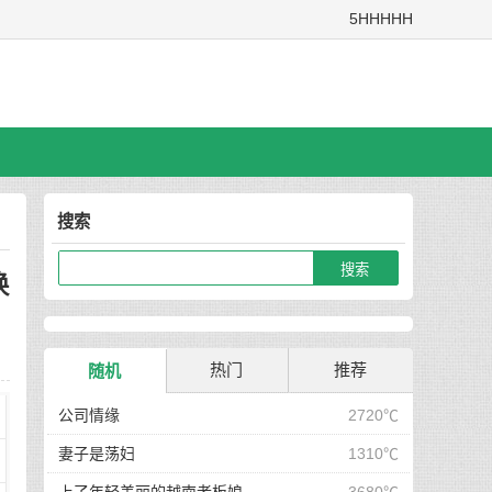
5HHHHH
搜索
换
热门
推荐
随机
公司情缘
2720℃
妻子是荡妇
1310℃