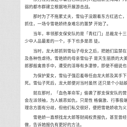
弱的都市群建立根据地开展游击战。
那时为了不拖累丈夫，雪仙子没跟着东方红逃亡，带
抓住，一场令雪艳娇终身难忘的噩梦 开始了。
当年，率领那支保安队的是「青红门」总裁龙十三爷
少中人品最差的一个，手下也多是恶 徒。
当时，龙大郎抓到雪仙子母女之后，把她们监禁在自
及各种性虐待。雪艳娇的母亲雪仙子 是天生丽质的大
郎那般禽兽手中，遭受的淫辱有多凄惨，即使不细说也
为保护爱女，雪仙子强忍羞辱任由龙大郎及其手下们
死。雪仙子死后，龙大郎便对当时虽然 还只是个小姑
就在那时，「血色革命军」偷袭了那支保安队的营地
会左派领袖，为人嫉恶如仇，只是性 格偏激、行事极
理念方面有分歧，但他们私交很好，便把雪艳娇收为义
雪艳娇一直想找龙大郎等财阀权贵报仇，甚至曾经试
做，告诉她报仇有更好的方法。