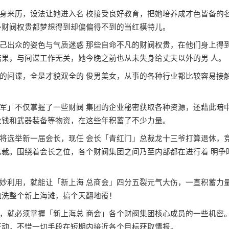
来历，设法让她进入名 校接受良好教育，把她培养成才色皆备的
多财阀权贵都梦想得到却偏偏得不到的当红模特儿。
出众的姿色与气质迷惑 那些自命不凡的财阀权贵，在他们身上得
结果，与间谍工作无关，她今晚之前也从未失身给丈夫以外的男 人。
间谍，全是才貌双全的 俊男美女，从事的各种行业都比较容易接
」不仅掌握了一些财阀 集团的企业秘密获取各种资源，还藉此暗
金钱和武器装备等物资，在这些年积蓄了不少力量。
选举新一届会长，现任 会长「青红门」总裁龙十三爷打算退休，
总裁。围绕着会长之位，各个财阀集团之间乃至内部都在进行着 明争
利用，就能让「新上海 总商会」四分五裂元气大伤，一直积蓄力
血洗整个新上海滩，搞个天翻地覆！
就必须掌握「新上海总 商会」各个财阀集团核心成员的一些机密
行动，不惜一切手段在短期内接近各个目标获取情报。