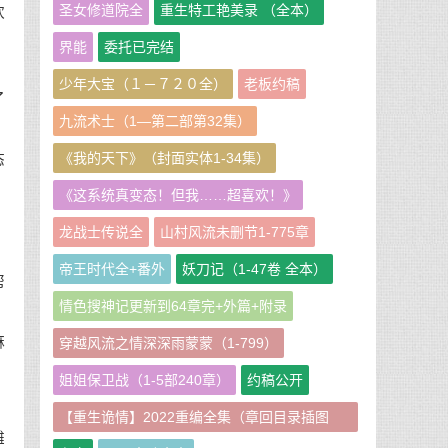
圣女修道院全
重生特工艳美录 （全本）
欢
。
界能
委托已完结
少年大宝（１－７２０全）
老板约稿
了
九流术士（1—第二部第32集）
《我的天下》（封面实体1-34集）
态
《这系统真变态！但我……超喜欢！》
，
龙战士传说全
山村风流未删节1-775章
帝王时代全+番外
妖刀记（1-47卷 全本）
帮
情色搜神记更新到64章完+外篇+附录
麻
穿越风流之情深深雨蒙蒙（1-799）
姐姐保卫战（1-5部240章）
约稿公开
【重生诡情】2022重编全集（章回目录插图
滩
版）