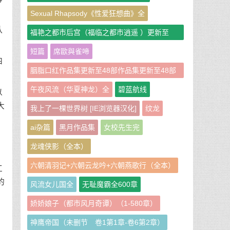
Sexual Rhapsody《性爱狂想曲》全
队
福艳之都市后宫（福临之都市逍遥 ）更新至
951章
短篇
席歐與雀啼
四
胭脂口红作品集更新至48部作品集更新至48部
作者：胭脂口红
午夜风流（华夏神龙）全
碧蓝航线
以
大
我上了一棵世界树 [IE浏览器汉化]
纹龙
ai杂篇
黑月作品集
女校先生完
龙魂侠影（全本）
六朝清羽记+六朝云龙吟+六朝燕歌行（全本）
工
的
风流女儿国全
无耻魔霸全600章
娇娇娘子（都市风月奇谭）（1-580章）
神鹰帝国（未删节 卷1第1章-卷6第2章）