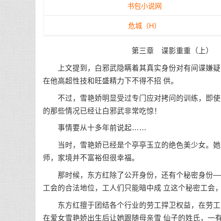
书包小说网
危城（H）
第三章 谍影重重（上）
上文提到，白邪武隐瞒着其真实身份对有间谍嫌疑的
在他高超性技和旺盛精力下不得不招 供。
不过，雪艳娇明显受过专门应对拷问的训练，即使不
的那些情况已经让白邪武非常吃惊！
事情要从十多年前说起……
当时，雪艳娇已经是个亭亭玉立的绝色美少女。她父
师，家境并不富裕但很幸福。
那时候，东方红除了公开身份，还有个秘密身份——
工会的合法地位，工人们只能暗中成 立这个秘密工会
东方红擅于团结各个行业的劳工捍卫权益，在劳工中
在爱女雪艳娇出生后让她跟随母亲雪 仙子的姓氏，一