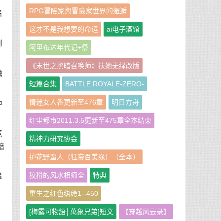
RPG冒險家與冒險家世界的邂逅
名
这才不是我想要的命运
ai电子酒馆
到
阿里布达年代记+祭
《末世之黑暗召唤师》扶她无绿改版
触
短篇合集
BATTLE ROYALE-ZERO-
情迷女人香更新至476章
明日方舟
中
红尘都市2011.3.5更新至475章全本结束
竞
精神力研究协会
暗
护花野蛮人（狂帝百美缘）（全本）
狡猾的风水相师全
特典
量
重生之红色纨绔1--450
。
[梅露可物語│萬象兄弟]短文
【穿越风云录】