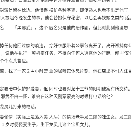
短信留在枕边。他懂得 模仿各种字迹，即使熟人也看不出是他写
何人提起今晚发生的事，他会替她保守秘密，以后会再找她之类的 话
——「黑邪武」。这个 匿名只是他的恶作剧，但此时此刻他没想
任何他回过家的痕迹， 穿好衣服带着公事包离开了。离开巡捕房
员，说他在执行一项机密任务，不得向任何人透露他的行踪。那 些安
个个点头答应。
，找了一家２４小时营 业的咖啡馆休息片刻。他在店里不引人注
要暗中保护好爱妻，但 同时也要对龙十三爷的限期破案有所交待
白邪武不由一怔，谁会在这种天刚蒙蒙亮的时候打电话给他？
龙灵儿打来的电话。
偷情（实际上是落入美 人局）的情场老手龙二郎的独生女。龙二
２１岁时便娶妻生子，生下龙灵儿这个宝贝女儿。