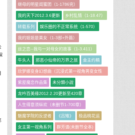
继母的明星闺蜜团（1-1786完）
我的天下2012.3.6更新
乡村乱情（1-18.47）
。
转载系列
娱乐圈的不正常系统（1-570）
我的姐姐是美女（1-3部+外篇）
公
丝之恋--我与一对母女的故事（1-3.411）
保
牛头人
邪恶小仙帝的万界之旅
金主约稿
欣梦娜变身幻想曲（沉浸式第一视角男变女性
目
转短篇小说集）
紫屋魔恋作品集
未分類小說
。
龙吟百美缘2012.2.20更新至420章
人生得意须纵欢（未删节1-700章）
魅魔学院的反逆者
《吕雉》
极品桃花运
郎
女主第一视角系列
群芳谱(未删节全本)