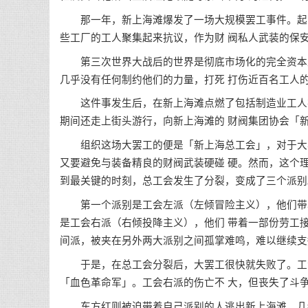
那一年，新上海滩爆发了一场大规模罢工事件。起因
些工厂的工人聚集起来抗议，作为财 阀私人武装的保
第三次世界大战后的世界是彻底市场化的完全资本主
几乎没有任何制约他们的力量，打死 打伤近百名工人
这件事发生后，在新上海滩点燃了包括制造业工人在
期间还走上街头游行，向新上海滩的 财阀集团协会「
组织这场大罢工的便是「新上海总工会」，对于大罢
又要避免与装备精良的财阀武装硬碰 硬。然而，这个
到最关键的时刻，总工会发生了分裂，变成了三个派别
第一个派别是工会左派（左倾冒险主义），他们带着
是工会右派（右倾投降主义），他们 带着一部份劳工
间派，被夹在另外两大派别之间孤掌难鸣，难以继续支
于是，在总工会分裂后，大罢工很快就失败了。工会
「血色革命军」。工会右派的伤亡不 大，但丧失了斗
东方红则被迫带着自己派别的人逃出新上海滩，几经