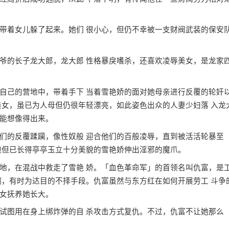
着女儿躲了起来。她们 很小心，但仍不幸被一支财阀武装的保安
的长子龙大郎，龙大郎 性格暴戾嗜杀，还喜欢凌辱美女，是龙家
己的营地中，带着手下 当着雪艳娇的面对她母亲进行反覆的轮奸
美女，虽已为人母但仍很年轻漂亮，如此姿色出众的人妻少妇落 入龙
能想像得出来。
的反覆蹂躏，像性奴般 迎合他们的百般凌辱，直到被活活轮暴至
娘但已长得亭亭玉立十分美貌的雪艳娇伸出淫邪的魔爪。
，在混战中救走了雪艳 娇。「血色革命军」的首领名叫仇富，是
端，有时为达目的不择手段。仇富虽然与东方红在如何开展劳工 斗争
女抚养她长大。
图用在身上绑炸弹的自 杀攻击方式复仇。不过，仇富不让她那么