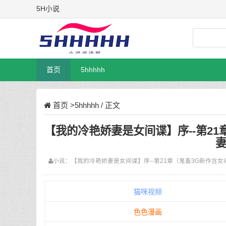
5H小说
首页
5hhhhh
首页
>
5hhhhh
/ 正文
【我的冷艳娇妻是女间谍】序--第21
妻
小说：
【我的冷艳娇妻是女间谍】序--第21章（鬼畜3G新作
含女间
猫咪视频
色色漫画