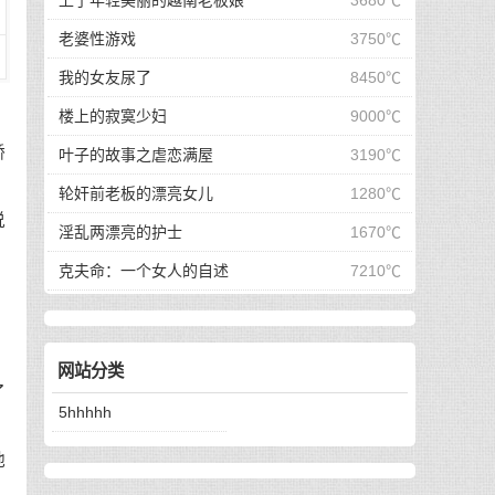
上了年轻美丽的越南老板娘
3680℃
老婆性游戏
3750℃
我的女友尿了
8450℃
楼上的寂寞少妇
9000℃
娇
叶子的故事之虐恋满屋
3190℃
轮奸前老板的漂亮女儿
1280℃
说
淫乱两漂亮的护士
1670℃
克夫命：一个女人的自述
7210℃
网站分类
了
5hhhhh
他