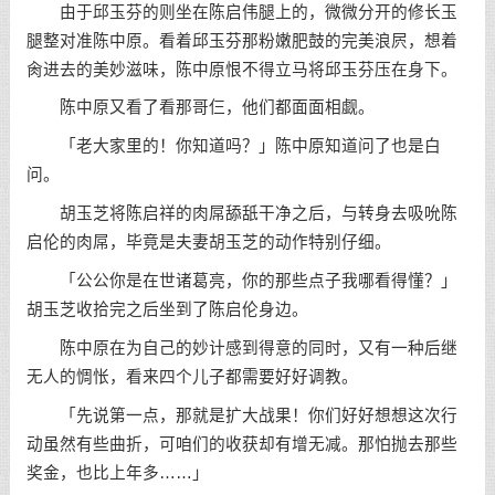
由于邱玉芬的则坐在陈启伟腿上的，微微分开的修长玉
腿整对准陈中原。看着邱玉芬那粉嫩肥鼓的完美浪屄，想着
肏进去的美妙滋味，陈中原恨不得立马将邱玉芬压在身下。
陈中原又看了看那哥仨，他们都面面相觑。
「老大家里的！你知道吗？」陈中原知道问了也是白
问。
胡玉芝将陈启祥的肉屌舔舐干净之后，与转身去吸吮陈
启伦的肉屌，毕竟是夫妻胡玉芝的动作特别仔细。
「公公你是在世诸葛亮，你的那些点子我哪看得懂？」
胡玉芝收拾完之后坐到了陈启伦身边。
陈中原在为自己的妙计感到得意的同时，又有一种后继
无人的惆怅，看来四个儿子都需要好好调教。
「先说第一点，那就是扩大战果！你们好好想想这次行
动虽然有些曲折，可咱们的收获却有增无减。那怕抛去那些
奖金，也比上年多……」