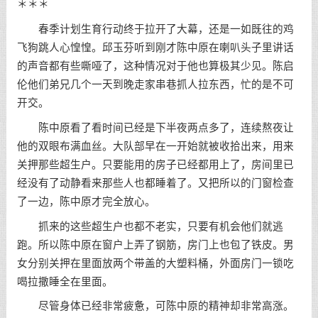
＊＊＊
春季计划生育行动终于拉开了大幕，还是一如既往的鸡
飞狗跳人心惶惶。邱玉芬听到刚才陈中原在喇叭头子里讲话
的声音都有些嘶哑了，这种情况对于他也算极其少见。陈启
伦他们弟兄几个一天到晚走家串巷抓人拉东西，忙的是不可
开交。
陈中原看了看时间已经是下半夜两点多了，连续熬夜让
他的双眼布满血丝。大队部早在一开始就被收拾出来，用来
关押那些超生户。只要能用的房子已经都用上了，房间里已
经没有了动静看来那些人也都睡着了。又把所以的门窗检查
了一边，陈中原才完全放心。
抓来的这些超生户也都不老实，只要有机会他们就逃
跑。所以陈中原在窗户上弄了钢筋，房门上也包了铁皮。男
女分别关押在里面放两个带盖的大塑料桶，外面房门一锁吃
喝拉撒睡全在里面。
尽管身体已经非常疲惫，可陈中原的精神却非常高涨。