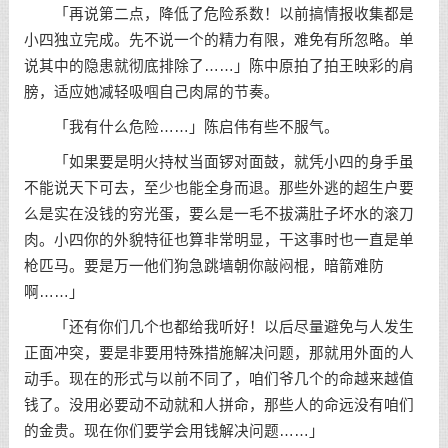
「再说第二点，降低了危险系数！以前搞情报收集都是
小四独立完成。先不说一个的精力有限，难免有所忽略。单
说其中的隐患就彻底排除了……」陈中原拍了拍王映彩的肩
膀，适应她减轻吸啯自己肉屌的节奏。
「我有什么危险……」陈启伟有些不服气。
「如果要是明火持杖当面锣对面鼓，就凭小四的身手虽
不能说天下可去，至少也能全身而退。那些外逃的超生户要
么是实在没钱的穷光蛋，要么是一毛不拔满肚子坏水的滚刀
肉。小四你的外貌特征也算非常明显，干这事时也一直是单
枪匹马。要是万一他们狗急跳墙朝你敲闷棍，暗箭难防
啊……」
「还有你们几个也都给我听好！以后尽量避免与人发生
正面冲突，要是非要用特殊措施解决问题，那就用外面的人
动手。现在的形式与以前不同了，咱们爷几个的命越来越值
钱了。没用必要动不动就和人拼命，那些人的命远没有咱们
的金贵。现在你们要学会用钱解决问题……」