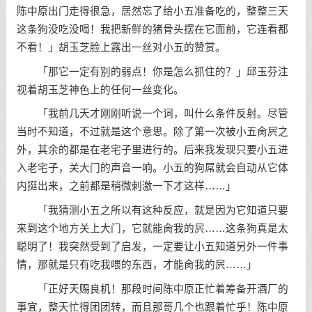
陈中原出门走得很急，居然忘了给小五准备吃的，整整三天
这条狗没吃没喝！我把新鲜的猪骨头摆在它面前，它连看都
不看！」胡玉芝脸上露出一丝对小五的赞赏。
「那它一定有别的弱点！你是怎么抓住的？」邱玉芬注
视着胡玉芝神色上的任何一丝变化。
「我前几天才刚刚听说一个词，叫什么条件反射。尽管
当时不知道，不过就是这个意思。除了第一次被小五肏屄之
外，其余的都是在老宅子里进行的。后来我发现只要小五进
入老宅子，关大门的声音一响。小五的狗屌就会自动从它体
内挺出来，之前都是稍微刺激一下才这样……」
「我猜测小五之所以有这种反应，就是因为它知道只要
来到这个地方关上大门，它就能肏我的屄……这条狗真是太
聪明了！我突然受到了启发，一定要让小五知道另外一件事
情，那就是只有吃我喂的东西，才能肏我的屄……」
「正好天赐良机！那段时间陈中原正忙着筹备开酒厂的
事宜，整天忙得团团转，而且那哥几个也跟着忙乎！陈中原