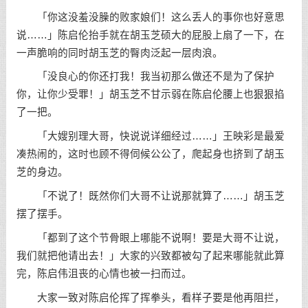
「你这没羞没臊的败家娘们！这么丢人的事你也好意思
说……」陈启伦抬手就在胡玉芝硕大的屁股上扇了一下，在
一声脆响的同时胡玉芝的臀肉泛起一层肉浪。
「没良心的你还打我！我当初那么做还不是为了保护
你，让你少受罪！」胡玉芝不甘示弱在陈启伦腰上也狠狠掐
了一把。
「大嫂别理大哥，快说说详细经过……」王映彩是最爱
凑热闹的，这时也顾不得伺候公公了，爬起身也挤到了胡玉
芝的身边。
「不说了！既然你们大哥不让说那就算了……」胡玉芝
摆了摆手。
「都到了这个节骨眼上哪能不说啊！要是大哥不让说，
我们就把他请出去！」大家的兴致都被勾了起来哪能就此算
完，陈启伟沮丧的心情也被一扫而过。
大家一致对陈启伦挥了挥拳头，看样子要是他再阻拦，