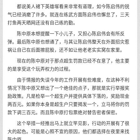
都说美人裙下英雄塚看来非常有道理，如今陈启伟的锐
气已经消磨了许多。就连在练武方面陈启伟也懈怠了，三天
打鱼两天晒网还没有自己练的勤。
陈中原本想提醒一下小儿子，又担心陈启伟会有所反
弹。最后陈中原也想通了，与其让陈启伟整天在外面招灾惹
祸让自己在后面擦屁股，还不如让他老老实实窝在家里。
现在的陈中原对于那点超生罚款已经不在意了，他主要
的是享受这个玩弄权力的过程。
由于情报的失误今年的工作开展有些难度，在这种不利
情况下陈中原又想出了一个绝佳的点子，那就是实行举报奖
励政策。凡是检举一个超生户并提供具体下落的，奖励现金
两百元。如果你本身是超生户只要揭发一个，立马将你的罚
款下调三百元。而且陈中原打包票绝对替告密者保密。
这个举措一经推出马上就立竿见影，行动的开展有了很
大的起色。可能是心照不宣的原因，他们都选择在夜里来找
陈中原。