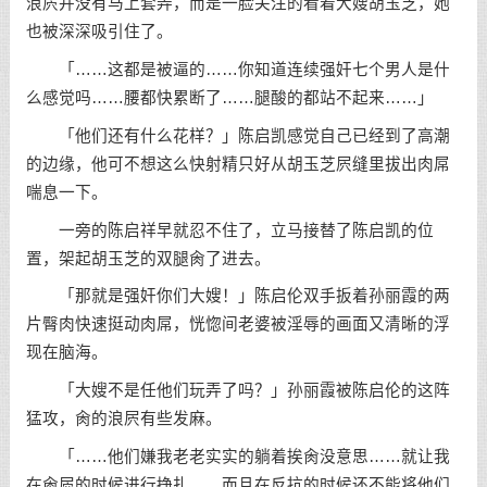
浪屄并没有马上套弄，而是一脸关注的看着大嫂胡玉芝，她
也被深深吸引住了。
「……这都是被逼的……你知道连续强奸七个男人是什
么感觉吗……腰都快累断了……腿酸的都站不起来……」
「他们还有什么花样？」陈启凯感觉自己已经到了高潮
的边缘，他可不想这么快射精只好从胡玉芝屄缝里拔出肉屌
喘息一下。
一旁的陈启祥早就忍不住了，立马接替了陈启凯的位
置，架起胡玉芝的双腿肏了进去。
「那就是强奸你们大嫂！」陈启伦双手扳着孙丽霞的两
片臀肉快速挺动肉屌，恍惚间老婆被淫辱的画面又清晰的浮
现在脑海。
「大嫂不是任他们玩弄了吗？」孙丽霞被陈启伦的这阵
猛攻，肏的浪屄有些发麻。
「……他们嫌我老老实实的躺着挨肏没意思……就让我
在肏屄的时候进行挣扎……而且在反抗的时候还不能将他们