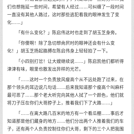
们也想拖延一些时间，希望有人经过……可纠缠了一段时间
一直没有其他人路过，这时那些逃犯看我的眼神发生了变
化……」
「有什么变化？」陈启伟这时也走到了胡玉芝身旁。
「你傻啊！除了急切想肏屄时的眼神还会有什么变
化！」胡玉芝扬起胳膊在陈启伟身上轻轻拍了一下。
「小四别打岔！让大嫂继续说……」陈启凯他们都听得
津津有味，眼里也散发出异样的光芒。
「……这时一个负责放风瘦高个从不远处跑了过来，在
那个领头的耳边说几句话……后来我知道那个瘦高个叫麻杆
最可恶了……那个老大听完向其他人拭了一个颜色，他们就
将刀子压在你们大哥脖子上，推着我们下了大路……」
「……在离大路几百米的地方有一个看瓜棚……事后才
知道那是他们藏身的地方……他们分出两个人推着我们的车
子，还有两个人负责控制住你们大哥，剩下的三个人把我围