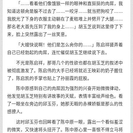
「……看着他们像饿狼一样的眼神和直挺挺的肉屌，我
知道这顿肏是躲不过去了……一咬牙……就当把狗咬了……
我脱光了下身的衣服主动躺在了麦秸堆上并劈开了大腿……
那名老大首先压到了我的身上……」胡玉芝说到这里停了下
来，脸上突然露出了一丝笑意。
「大嫂快说啊！他们是怎么肏你的……」陈启祥搓弄着
自己已经勃起的肉屌，连忙催促胡玉芝继续说下去。
不光是陈启祥，那哥几个的性欲也都在胡玉芝的叙述中
被彻底激发了。陈启伟的大手已经将就近王映彩的奶子握住
了，陈启凯的手掌也贴上了孙丽霞的屁股。
陈中原感到自己的肉屌因为强烈的兴奋开始微微律动，
他发觉胡玉芝特别有讲故事的天赋，表情丰富绘声绘色。看
了一眼坐在旁边的邱玉芬，她那无暇的赤裸娇躯是那么的性
感撩人。
这时邱玉芬也回眸看了陈中原一眼，露出一个看似羞涩
的微笑，又快速将头扭开了。陈中原心里一喜恨不得立马将