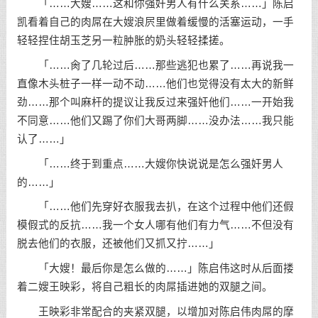
「……大嫂……这和你强奸男人有什么关系……」陈启
凯看着自己的肉屌在大嫂浪屄里做着缓慢的活塞运动，一手
轻轻捏住胡玉芝另一粒肿胀的奶头轻轻揉搓。
「……肏了几轮过后……那些逃犯也累了……再说我一
直像木头桩子一样一动不动……他们也觉得没有太大的新鲜
劲……那个叫麻杆的提议让我反过来强奸他们……一开始我
不同意……他们又踢了你们大哥两脚……没办法……我只能
认了……」
「……终于到重点……大嫂你快说说是怎么强奸男人
的……」
「……他们先穿好衣服我去扒，在这个过程中他们还假
模假式的反抗……我一个女人哪有他们有力气……不但没有
脱去他们的衣服，还被他们又抓又拧……」
「大嫂！最后你是怎么做的……」陈启伟这时从后面搂
着二嫂王映彩，将自己粗长的肉屌插进她的双腿之间。
王映彩非常配合的夹紧双腿，以增加对陈启伟肉屌的摩