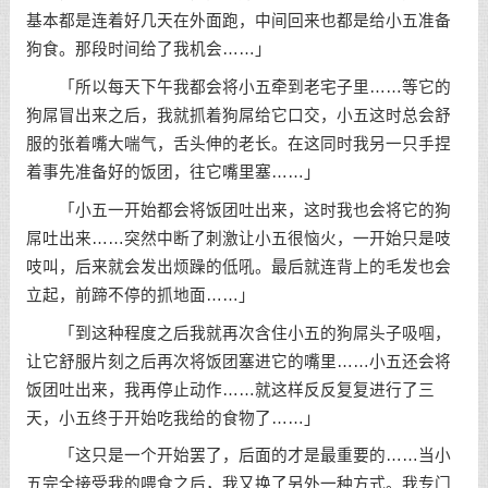
基本都是连着好几天在外面跑，中间回来也都是给小五准备
狗食。那段时间给了我机会……」
「所以每天下午我都会将小五牵到老宅子里……等它的
狗屌冒出来之后，我就抓着狗屌给它口交，小五这时总会舒
服的张着嘴大喘气，舌头伸的老长。在这同时我另一只手捏
着事先准备好的饭团，往它嘴里塞……」
「小五一开始都会将饭团吐出来，这时我也会将它的狗
屌吐出来……突然中断了刺激让小五很恼火，一开始只是吱
吱叫，后来就会发出烦躁的低吼。最后就连背上的毛发也会
立起，前蹄不停的抓地面……」
「到这种程度之后我就再次含住小五的狗屌头子吸啯，
让它舒服片刻之后再次将饭团塞进它的嘴里……小五还会将
饭团吐出来，我再停止动作……就这样反反复复进行了三
天，小五终于开始吃我给的食物了……」
「这只是一个开始罢了，后面的才是最重要的……当小
五完全接受我的喂食之后，我又换了另外一种方式。我专门