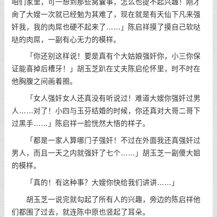
咱们家里，可一想到那些窝囊事，怎么也提不起兴趣！刚才
肏了大嫂一次就已经勉为其难了，现在就是有天仙下凡来强
奸我，我的肉屌也硬不起来了……」陈启祥摸了摸自己软哒
哒的肉屌，一副有心无力的模样。
「你还别这样说！要是真有个大姑娘强奸你，小三你保
证能喜掉后槽牙！」胡玉芝趴在丈夫陈启伦怀里，时不时在
他胸腹之间画着圈。
「女人强奸女人还真没有听说过！难道大嫂你强奸过男
人……对了！小四与玉芬结婚的时候，你还真对大哥二哥下
过黑手……」陈启祥一脸恍然大悟的样子。
「都是一家人算哪门子强奸！不过在外面我还真强奸过
男人，而且一天之内就强奸了七个……」胡玉芝一副傻大姐
的模样。
「真的！有这种事？大嫂你快给我们讲讲……」
胡玉芝一说完就勾起了所有人的兴趣，旁边的陈启祥他
们都围了过去，就连陈中原也竖起了耳朵。