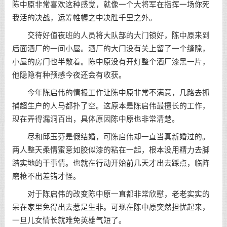
陈中原非常喜欢这种感觉，就像一个大将军在指挥一场你死
我活的决战，运筹帷幄之中决胜千里之外。
交待好值夜班的人员将大队部的大门锁好，陈中原来到
后面酒厂的一间小屋。酒厂的大门没有关上留了一个缝隙，
小屋的房门也半敞着。陈中原没有开灯整个酒厂漆黑一片，
他隐隐有种预感今夜还会有收获。
今年陈启伟的情报工作让陈中原非常不满意，几路去抓
捕超生户的人马都扑了空。这原本是陈启伟最擅长的工作，
现在弄得漏洞百出，具体原因陈中原也非常清楚。
尽和邱玉芬是假结婚，可陈启伟却一直当真新婚过的。
两人整天柔情蜜意如胶似漆的粘在一起，根本没用精力去脚
踏实地的干事情。也就在行动开始前几天才出去踩点，临阵
磨枪不出差错才怪。
对于陈启伟的改变陈中原一直都非常欣慰，老老实实的
呆在家里免得出去惹是生非。可现在陈中原突然担忧起来，
一旦儿女情长就难免英雄气短了。