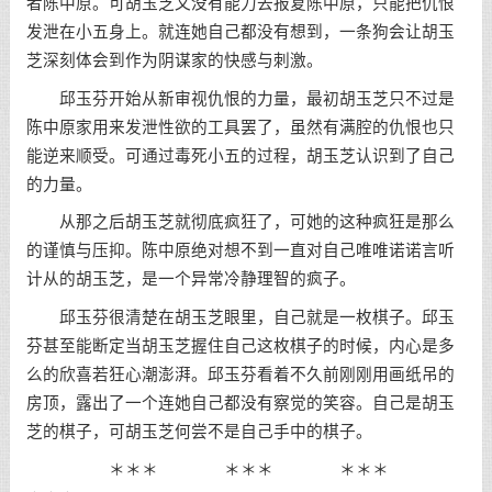
者陈中原。可胡玉芝又没有能力去报复陈中原，只能把仇恨
发泄在小五身上。就连她自己都没有想到，一条狗会让胡玉
芝深刻体会到作为阴谋家的快感与刺激。
邱玉芬开始从新审视仇恨的力量，最初胡玉芝只不过是
陈中原家用来发泄性欲的工具罢了，虽然有满腔的仇恨也只
能逆来顺受。可通过毒死小五的过程，胡玉芝认识到了自己
的力量。
从那之后胡玉芝就彻底疯狂了，可她的这种疯狂是那么
的谨慎与压抑。陈中原绝对想不到一直对自己唯唯诺诺言听
计从的胡玉芝，是一个异常冷静理智的疯子。
邱玉芬很清楚在胡玉芝眼里，自己就是一枚棋子。邱玉
芬甚至能断定当胡玉芝握住自己这枚棋子的时候，内心是多
么的欣喜若狂心潮澎湃。邱玉芬看着不久前刚刚用画纸吊的
房顶，露出了一个连她自己都没有察觉的笑容。自己是胡玉
芝的棋子，可胡玉芝何尝不是自己手中的棋子。
＊＊＊ ＊＊＊ ＊＊＊