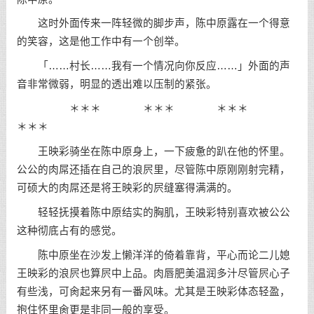
这时外面传来一阵轻微的脚步声，陈中原露在一个得意
的笑容，这是他工作中有一个创举。
「……村长……我有一个情况向你反应……」外面的声
音非常微弱，明显的透出难以压制的紧张。
＊＊＊ ＊＊＊ ＊＊＊
＊＊＊
王映彩骑坐在陈中原身上，一下疲惫的趴在他的怀里。
公公的肉屌还插在自己的浪屄里，尽管陈中原刚刚射完精，
可硕大的肉屌还是将王映彩的屄缝塞得满满的。
轻轻抚摸着陈中原结实的胸肌，王映彩特别喜欢被公公
这种彻底占有的感觉。
陈中原坐在沙发上懒洋洋的倚着靠背，平心而论二儿媳
王映彩的浪屄也算屄中上品。肉唇肥美温润多汁尽管屄心子
有些浅，可肏起来另有一番风味。尤其是王映彩体态轻盈，
抱住怀里肏更是非同一般的享受。