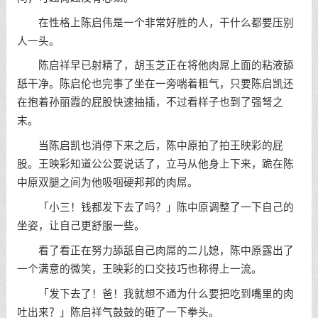
在性格上陈启伟是一个非常好胜的人，干什么都要压别
人一头。
陈启祥早已射精了，胡玉芝正在将他肉屌上面的粘液舔
舐干净。陈启伦也完事了坐在一旁喘着粗气，只要陈启凯还
在抱着孙丽霞的屁股快速抽插，不过看样子也到了强弩之
末。
当陈启凯也消停下来之后，陈中原拍了拍王映彩的屁
股。王映彩知道公公要说话了，立马从他身上下来，跪在陈
中原双腿之间为他吸啯硬邦邦的肉屌。
「小三！钱都发下去了吗？」陈中原调整了一下自己的
坐姿，让自己更舒服一些。
看了看正在努力舔舐自己肉屌的二儿媳，陈中原露出了
一个满意的微笑，王映彩的口交技巧也称得上一流。
「发下去了！爸！我就想不通为什么要把吃到嘴里的肉
吐出来？」陈启祥气鼓鼓的砸了一下拳头。