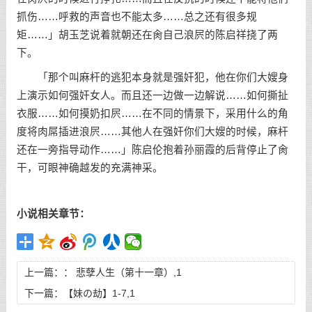
抓伤……呼救的声音也不能太多……总之还有很多规
矩……」胡玉芝说着就朝还在肏自己浪屄的陈启祥挠了两
下。
「那个叫麻杆的逃犯本身就是强奸犯，他在你们大嫂身
上演示如何强奸女人。而且还一边做一边解说……如何撕扯
衣服……如何摸奶扣屄……在不同的情景下，采用什么的角
度将肉屌插进浪屄……其他人在强奸你们大嫂的时候，麻杆
还在一旁指导动作……」陈启伦抱着孙丽霞的后背停止了肏
干，可眼神确越发的充满神采。
小说相关章节：
上一篇：：
悲孽人生（第十一章）,1
下一篇：
【妹の劫】1-7,1