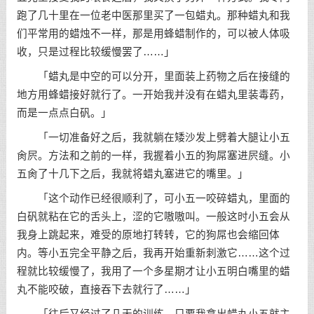
跑了几十里在一位老中医那里买了一包蜡丸。那种蜡丸和我
们平常用的蜡烛不一样，那是用蜂蜡制作的，可以被人体吸
收，只是过程比较缓慢罢了……」
「蜡丸是中空的可以分开，里面装上药物之后在接缝的
地方用蜂蜡接好就行了。一开始我并没有在蜡丸里装毒药，
而是一点点白矾。」
「一切准备好之后，我就躺在矮沙发上劈着大腿让小五
肏屄。方法和之前的一样，我握着小五的狗屌塞进屄缝。小
五肏了十几下之后，我就将蜡丸塞进它的嘴里。」
「这个动作已经很顺利了，可小五一咬碎蜡丸，里面的
白矾就粘在它的舌头上，涩的它嗷嗷叫。一般这时小五会从
我身上跳起来，难受的原地打转转，它的狗屌也会缩回体
内。等小五完全平静之后，我再开始重新刺激它……这个过
程就比较缓慢了，我用了一个多星期才让小五明白嘴里的蜡
丸不能咬破，直接吞下去就行了……」
「往后又经过了几天的训练，只要我拿出蜡丸小五就主