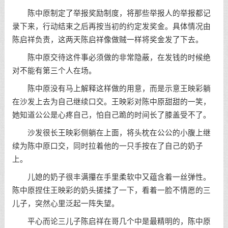
陈中原制定了举报奖励制度，将那些举报人的举报都记
录下来，行动结束之后再按当初的约定发奖金。具体情况由
陈启祥负责，这两天陈启祥像做贼一样将奖金发了下去。
陈中原交待这件事必须做的非常隐蔽，在发钱的时候绝
对不能有第三个人在场。
陈中原没有马上解释这样做的用意，而是示意王映彩躺
在沙发上去为自己继续口交。王映彩对陈中原甜甜的一笑，
她知道公公是心疼自己，怕自己跪的时间长了膝盖受不了。
沙发很长王映彩侧躺在上面，将头枕在公公的小腹上继
续为陈中原口交，同时拉着他的一只手按在了自己的奶子
上。
儿媳的奶子很丰满攥在手里柔软中又蕴含着一丝弹性。
陈中原捏住王映彩的奶头搓揉了一下，看着一脸不情愿的三
儿子，突然心里泛起一阵失望。
平心而论三儿子陈启祥在哥几个中是最精明的，陈中原