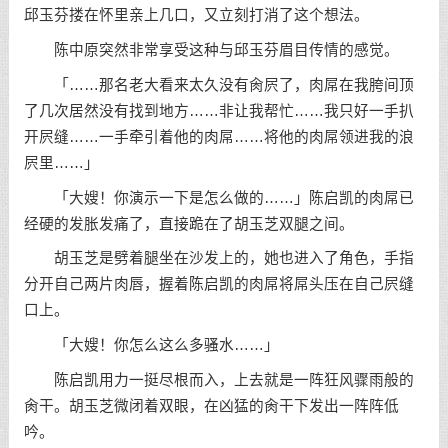
邱玉芬搂在怀里亲上几口，又立刻打消了这个想法。
陈中原突然非常享受这种与邱玉芬眉目传情的感觉。
「……那名老大看来太久没有肏屄了，肉屌在我胯间顶
了几次居然没有找到地方……非让我帮忙……我只好一手扒
开屄缝……一手牵引着他的肉屌……将他的肉屌领进我的浪
屄里……」
「大嫂！你演示一下是怎么做的……」陈启凯的肉屌已
经硬的发胀发痛了，直接跪在了胡玉芝双腿之间。
胡玉芝是劈着腿坐在沙发上的，她也进入了角色，手指
分开自己两片肉唇，握着陈启凯的肉屌将屌头压在自己屄缝
口上。
「大嫂！你怎么这么多骚水……」
陈启凯用力一挺尽根而入，上去就是一阵狂风骤雨般的
肏干。胡玉芝微闭着双眼，在凶猛的肏干下发出一阵阵低
吟。