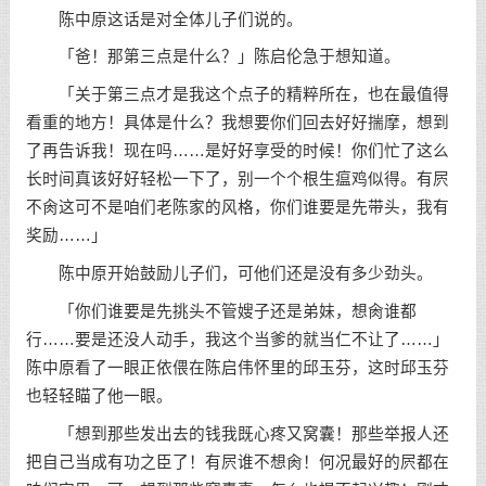
陈中原这话是对全体儿子们说的。
「爸！那第三点是什么？」陈启伦急于想知道。
「关于第三点才是我这个点子的精粹所在，也在最值得
看重的地方！具体是什么？我想要你们回去好好揣摩，想到
了再告诉我！现在吗……是好好享受的时候！你们忙了这么
长时间真该好好轻松一下了，别一个个根生瘟鸡似得。有屄
不肏这可不是咱们老陈家的风格，你们谁要是先带头，我有
奖励……」
陈中原开始鼓励儿子们，可他们还是没有多少劲头。
「你们谁要是先挑头不管嫂子还是弟妹，想肏谁都
行……要是还没人动手，我这个当爹的就当仁不让了……」
陈中原看了一眼正依偎在陈启伟怀里的邱玉芬，这时邱玉芬
也轻轻瞄了他一眼。
「想到那些发出去的钱我既心疼又窝囊！那些举报人还
把自己当成有功之臣了！有屄谁不想肏！何况最好的屄都在