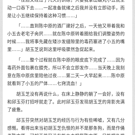
动一口吞下去……一起准备就绪之后我并没有立即动手，而
是让小五继续保持着这种习惯……」
「……直到陈中原的酒厂建好之后，一天他又带着我和
小五去老宅子肏屄……就在陈中原转着圈给我们调整姿势的
时候……我将事先藏在矮沙发缝隙里的毒药塞进了小五的嘴
里……」胡玉芝说到这里呼吸骤然急促起来。
「……整个过程就在陈中原的眼皮底下完成了……因为
毒药外面包裹在腊壳，所以不会立即发作……当天晚上我刻
意在陈中原房里陪他过夜……第二天一大早起来……陈中原
就看到了小五的尸体……七窍流血！」
胡玉芝没有再说什么，在床上静静的躺了一会好，没有
和邱玉芬打招呼就走了。此时邱玉芬发现胡玉芝的背影充满
了疲惫。
邱玉芬突然对胡玉芝的经历与行为有些唏嘘，又有几分
感慨。看得出来当初胡玉芝仇恨的并不是那条狗，而是作俑