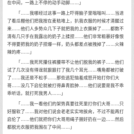
在中间，一路上不停的动手动脚……」
「……我哪经过这事一路上吓得脑子里嗡嗡叫……当进
了看瓜棚他们把我按在麦秸堆上，扒我衣服的时候才清醒过
来……他们人多势众几下子就把我的上衣撕掉了……都数不
清有几只手在我露出的奶子上揉捏……他们非常粗暴好像恨
不得要把我的奶子捏爆一样，奶头都差点被拽掉了……火辣
辣的疼……」
「……我死死攥住裤腰带不让他们脱我的裤子……他们
试了几次没有得逞就狠狠打了我几个耳光……嘴角都被打破
了……我还是不松手……那些逃犯恼羞成怒开始打你们大
哥……没几下启伦就被打得鼻青脸肿……他们说要是我不乖
乖听话，就打死我男人……」
「……我一看他们的架势真要往死里打你们大哥……只
好服软了……我对他们说会老老实实地挨肏，不过不能再打
启伦了……他们就把你们大哥用绳子捆好扔在一边……然后
都脱光衣服把我围在了中间……」