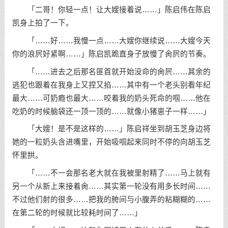
「二哥！你轻一点！让大嫂接着说……」陈启伟在陈启
凯身上拍了一下。
「……好……我慢一点……大嫂你继续说……大嫂今天
你的浪屄好紧啊……」陈启凯跪直身子放慢了肏屄的节奏。
「……进去之后那名匪首就开始没命的肏屄……其余的
逃犯也跟着在我身上又捏又掐……其中有一个老头别看年纪
最大……可奶瘾也最大……咬着我的奶头死命的啯……他在
吃奶的时候脑袋还一顶一顶的……就像小猪崽子一样……」
「大嫂！是不是这样的……」陈启祥坐到胡玉芝身边将
她的一粒奶头含进嘴里，开始吸啯起来同时不停的向胡玉芝
怀里拱。
「……不一会那名老大就在我被里射精了……马上就有
另一个从新上来接着肏……其实第一轮没有用多长时间……
不过他们射的很多……把我的胯间与小腹弄的粘糊糊的……
在第二轮的时候就比较耗时间了……」