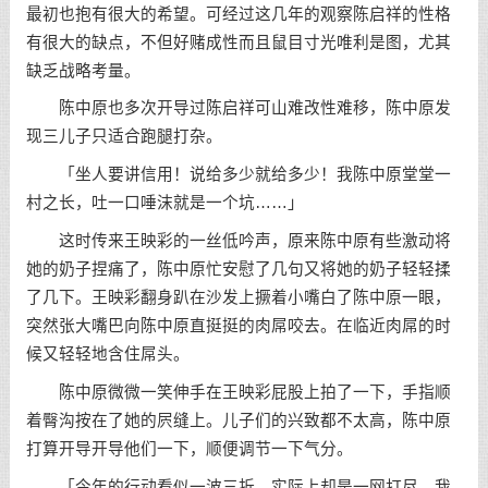
最初也抱有很大的希望。可经过这几年的观察陈启祥的性格
有很大的缺点，不但好赌成性而且鼠目寸光唯利是图，尤其
缺乏战略考量。
陈中原也多次开导过陈启祥可山难改性难移，陈中原发
现三儿子只适合跑腿打杂。
「坐人要讲信用！说给多少就给多少！我陈中原堂堂一
村之长，吐一口唾沫就是一个坑……」
这时传来王映彩的一丝低吟声，原来陈中原有些激动将
她的奶子捏痛了，陈中原忙安慰了几句又将她的奶子轻轻揉
了几下。王映彩翻身趴在沙发上撅着小嘴白了陈中原一眼，
突然张大嘴巴向陈中原直挺挺的肉屌咬去。在临近肉屌的时
候又轻轻地含住屌头。
陈中原微微一笑伸手在王映彩屁股上拍了一下，手指顺
着臀沟按在了她的屄缝上。儿子们的兴致都不太高，陈中原
打算开导开导他们一下，顺便调节一下气分。
「今年的行动看似一波三折，实际上却是一网打尽。我