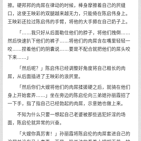
擦。硬邦邦的肉屌在律动的时候，棒身摩擦着自己的屄缝
口，这使王映彩的双腿越来越无力，只能倚在陈启伟身上。
王映彩还拉过陈启伟的手臂，将他的大手摁在自己奶子上。
「……我只好从后面勒住他们的脖子，将他们拽倒……
然后快速扒下他们的裤子……将他们的肉屌含在嘴里轻轻一
咬……捏着他们的阴囊说……要是不配合就把他们的屌头咬
下来……」
「然后呢？」陈启伟已经调整好角度将自己粗长的肉
屌，从后面插进了王映彩的浪屄里。
「然后你们大嫂将他们的肉屌揉搓硬之后，就骑在他们
身上开始套弄……」坐在旁边的陈启伦向三弟媳孙丽霞招了
一下手，指了指自己已经勃起的肉屌，示意她也做上来。
不知为什么只要一想起自己老婆被那些逃犯奸淫的场
面，陈启伦就异常的兴奋。
「大嫂你真厉害！」孙丽霞将陈启伦的肉屌套进自己的