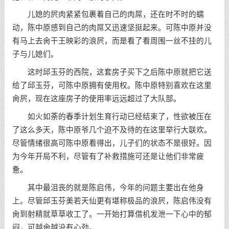
儿媳的屄肉紧紧包裹着自己的肉屌，还在时不时的蠕
动，陈中原感到自己的肉屌又迅速坚挺起来。可陈中原并没
有马上去肏干王映彩的浪屄，而是看了看周围一丝不挂的儿
子与儿媳们。
这时邱玉芬的西院，这套房子买下之后陈中原就把它送
给了邱玉芬，可陈中原拥有使用权。陈中原特别喜欢在这里
肏屄，现在这座房子的使用率远远超过了大队部。
如火如荼的春季计划生育行动已经结束了，性欲被压在
了这么多天，陈中原爷几个迫不及待的在这里举行大联欢。
尽管情绪很高可陈中原看得出，儿子们的状态不是很好。因
为今年开局不利，尽管有了补救措施可还是让他们非常疲
惫。
其中最沮丧的就是陈启伟，今年的问题主要出在他身
上。尽管邱玉芬美若天仙更有堪称极品的浪屄，陈启伟没有
肏到射精就草草收工了。一开始打算借机发泄一下心中的郁
闷，可越肏越没有心劲。