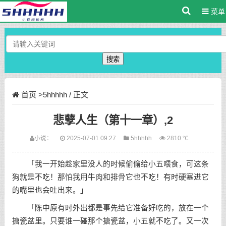
菜单
搜索
首页
>
5hhhhh
/ 正文
悲孽人生（第十一章）,2
小说：
2025-07-01 09:27
5hhhhh
2810 ℃
「我一开始趁家里没人的时候偷偷给小五喂食，可这条
狗就是不吃！那怕我用牛肉和排骨它也不吃！有时硬塞进它
的嘴里也会吐出来。」
「陈中原有时外出都是事先给它准备好吃的，放在一个
搪瓷盆里。只要谁一碰那个搪瓷盆，小五就不吃了。又一次