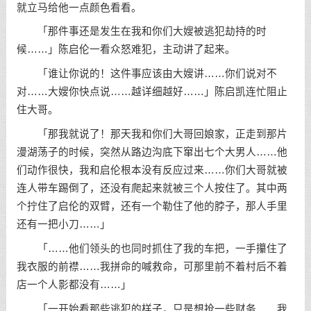
就立马给他一点颜色看看。
「那件事还是发生在我和你们大嫂被逃犯劫持的时
候……」陈启伦一看众怒难犯，主动讲了起来。
「谁让你说的！这件事应该由大嫂讲……你们说对不
对……大嫂你快点说……越详细越好……」陈启凯连忙阻止
住大哥。
「那我就说了！那天我和你们大哥回娘家，正走到那片
漫湖荡子的时候，突然从路边沟底下窜出七个大男人……他
们动作很快，我和启伦根本没有反应过来……你们大哥就被
连人带车踢倒了，还没有爬起来就被三个人按住了。其中两
个拧住了启伦的双臂，还有一个勒住了他的脖子，那人手里
还有一把小刀……」
「……他们领头的也同时抓住了我的车把，一手攥住了
我衣服的前襟……我拼命的喊救命，可那里前不着村后不着
店一个人影都没有……」
「一开始看那些逃犯的样子，只是想抢一些财务……我