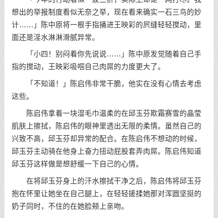
想出的举报制度看似无奈之举，现在看来确实一石三鸟的妙
计……」陈中原将一根手指捅进王映彩的屄缝轻轻搅动，里
面还是淫水淋淋滑腻异常。
「小四！别闷着你先说说……」陈中原发觉随着自己手
指的搅动，王映彩吸啯自己肉屌的力度更大了。
「不知道！」陈启伟非常干脆，他实在没有心情去考虑
这些。
陈启伟拿着一块湿毛巾温柔的在邱玉芬欺霜赛雪的晶莹
肌肤上擦拭，陈启伟的眼神里透出无限的柔情。虽然自己的
兴致不高，邱玉芬却异常的配合。在陈启伟不想动的时候，
邱玉芬主动骑在他身上奋力扭动屁股套弄肉屌。陈启伟知道
邱玉芬这样做是想舒缓一下自己的心情。
在将邱玉芬身上的汗水擦拭干净之后，陈启伟将邱玉芬
抱在怀里让她坐在自己腿上，在轻轻搓揉她那对浑圆坚挺的
奶子同时，不住的在她脸颊上亲吻。